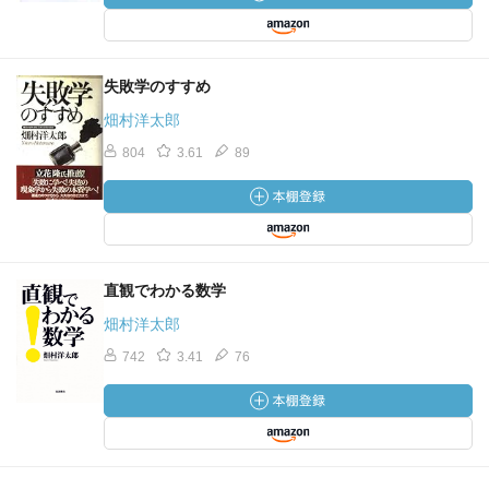
失敗学のすすめ
畑村洋太郎
804
3.61
89
直観でわかる数学
畑村洋太郎
742
3.41
76