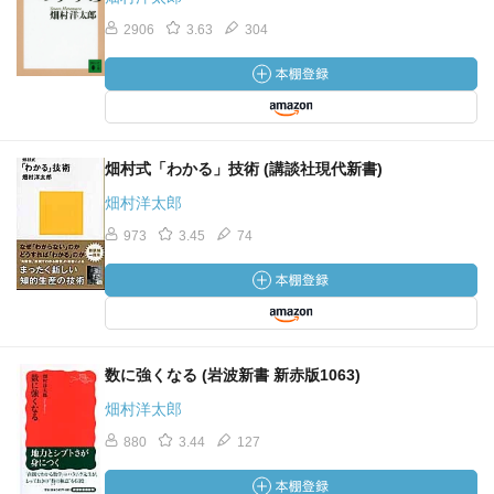
2906
3.63
304
畑村式「わかる」技術 (講談社現代新書)
畑村洋太郎
973
3.45
74
数に強くなる (岩波新書 新赤版1063)
畑村洋太郎
880
3.44
127