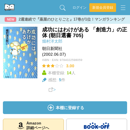
ログイン
新規会員登録
2週連続で『薬屋のひとりごと』17巻が1位！マンガランキング
NEW
成功にはわけがある 「創造力」の正
体 (朝日選書 705)
畑村洋太郎
朝日新聞社
(2002.06.07)
ISBN・EAN:
9784022598059
3.00
本棚登録:
14
人
感想:
5
件
本棚に登録する
Amazon
詳細ページへ