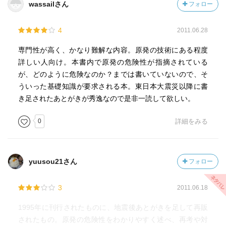
wassailさん
フォロー
4
2011.06.28
専門性が高く、かなり難解な内容。原発の技術にある程度
詳しい人向け。本書内で原発の危険性が指摘されている
が、どのように危険なのか？までは書いていないので、そ
ういった基礎知識が要求される本。東日本大震災以降に書
き足されたあとがきが秀逸なので是非一読して欲しい。
0
詳細をみる
yuusou21さん
フォロー
3
2011.06.18
1995年に刊行されたものに、地震後あとがきを足して再販
されたもの。原発の危険性をわかりやすく述べ、再考や対