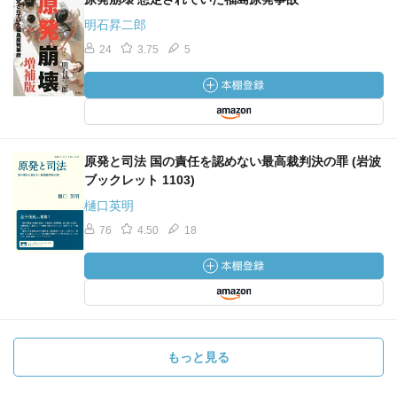
明石昇二郎
24
3.75
5
原発と司法 国の責任を認めない最高裁判決の罪 (岩波
ブックレット 1103)
樋口英明
76
4.50
18
もっと見る