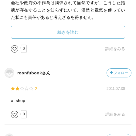
会社や政府の不作為は糾弾されて当然ですが、こうした指
摘が存在することを知らずにいて、漫然と電気を使ってい
た私にも責任があると考えざるを得ません。
本書は原発推進派、反原発推進派などというくくりではな
続きを読む
く、歴史と事実を記載してあります。その評価やこれを読
んで次にどんな行動を起こすべきなのかは読者次第なので
0
詳細をみる
す。
roonfubookさん
フォロー
2
2011.07.30
at shop
0
詳細をみる