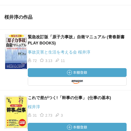
桜井淳の作品
緊急改訂版「原子力事故」自衛マニュアル (青春新書
PLAY BOOKS)
事故災害と生活を考える会 桜井淳
72
3.13
11
これで差がつく!「幹事の仕事」 (仕事の基本)
桜井淳
31
2.73
3