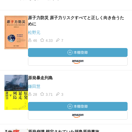
原子力防災 原子力リスクすべてと正しく向き合うた
めに
松野元
46
4.33
7
原発暴走列島
鎌田慧
28
3.71
3
原発崩壊 想定されていた福島原発事故