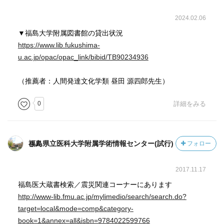
2024.02.06
▼福島大学附属図書館の貸出状況
https://www.lib.fukushima-
u.ac.jp/opac/opac_link/bibid/TB90234936
（推薦者：人間発達文化学類 昼田 源四郎先生）
0
詳細をみる
福島県立医科大学附属学術情報センター(試行)さん
フォロー
2017.11.17
福島医大蔵書検索／震災関連コーナーにあります
http://www-lib.fmu.ac.jp/mylimedio/search/search.do?
target=local&mode=comp&category-
book=1&annex=all&isbn=9784022599766