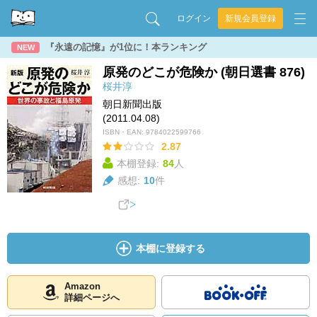
ログイン
新規会員登録
『永遠の記憶』が1位に！本ランキング
NEW
原発のどこが危険か (朝日選書 876)
桜井淳
朝日新聞出版
(2011.04.08)
ISBN・EAN:
9784022599766
2.87
本棚登録:
84
人
感想:
10
件
本棚に登録する
Amazon
詳細ページへ