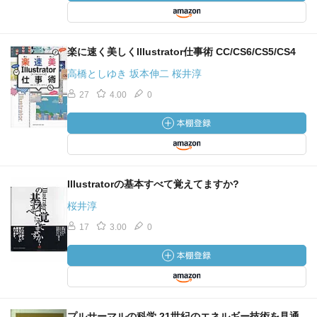
楽に速く美しくIllustrator仕事術 CC/CS6/CS5/CS4
高橋としゆき 坂本伸二 桜井淳
27
4.00
0
Illustratorの基本すべて覚えてますか?
桜井淳
17
3.00
0
プルサーマルの科学 21世紀のエネルギー技術を見通