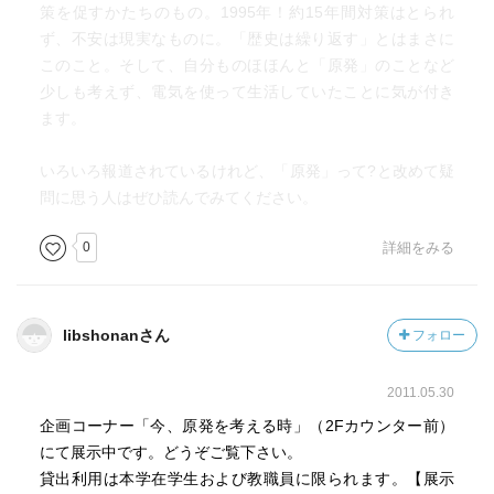
策を促すかたちのもの。1995年！約15年間対策はとられ
ず、不安は現実なものに。「歴史は繰り返す」とはまさに
このこと。そして、自分ものほほんと「原発」のことなど
少しも考えず、電気を使って生活していたことに気が付き
ます。
いろいろ報道されているけれど、「原発」って?と改めて疑
問に思う人はぜひ読んでみてください。
0
詳細をみる
libshonanさん
フォロー
2011.05.30
企画コーナー「今、原発を考える時」（2Fカウンター前）
にて展示中です。どうぞご覧下さい。
貸出利用は本学在学生および教職員に限られます。【展示