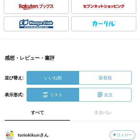
感想・レビュー・書評
並び替え:
いいね順
新着順
表示形式:
リスト
全文
すべて
ネタバレ
toriokikunさん
フォロー