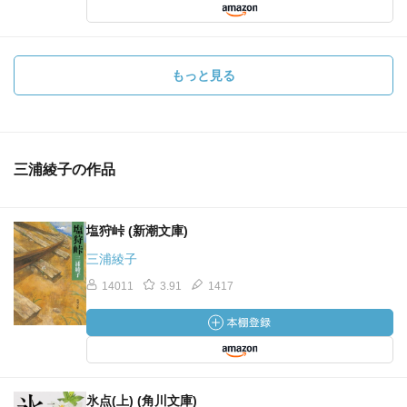
もっと見る
三浦綾子の作品
塩狩峠 (新潮文庫)
三浦綾子
14011
3.91
1417
氷点(上) (角川文庫)