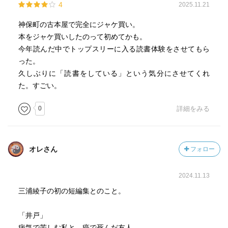
4
2025.11.21
神保町の古本屋で完全にジャケ買い。
本をジャケ買いしたのって初めてかも。
今年読んだ中でトップスリーに入る読書体験をさせてもら
った。
久しぶりに「読書をしている」という気分にさせてくれ
た。すごい。
0
詳細をみる
オレさん
フォロー
2024.11.13
三浦綾子の初の短編集とのこと。
「井戸」
病気で苦しむ私と、癌で死んだ友人。