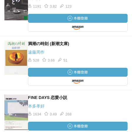
1191
3.82
123
満潮の時刻 (新潮文庫)
遠藤周作
528
3.66
51
FINE DAYS 恋愛小説
本多孝好
1634
3.49
268