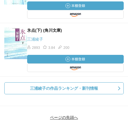
氷点(下) (角川文庫)
三浦綾子
2893
3.84
200
三浦綾子の作品ランキング・新刊情報
ページの先頭へ