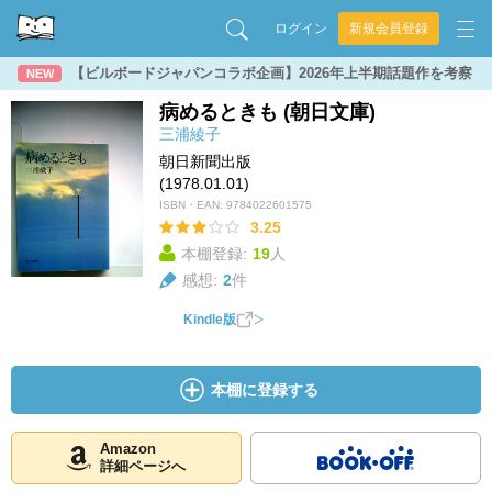
ログイン
新規会員登録
【ビルボードジャパンコラボ企画】2026年上半期話題作を考察
NEW
病めるときも (朝日文庫)
三浦綾子
朝日新聞出版
(1978.01.01)
ISBN・EAN:
9784022601575
3.25
本棚登録:
19
人
感想:
2
件
Kindle版
本棚に登録する
Amazon
詳細ページへ