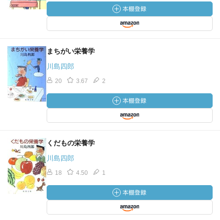
まちがい栄養学
川島四郎
20
3.67
2
くだもの栄養学
川島四郎
18
4.50
1