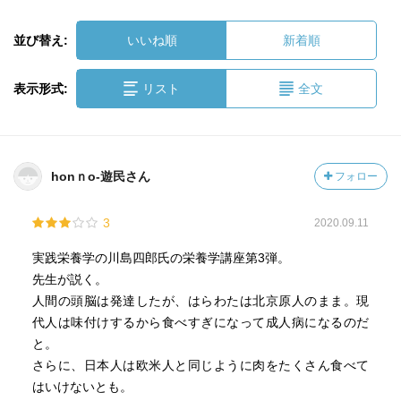
並び替え:
いいね順
新着順
表示形式:
リスト
全文
honｎo-遊民さん
フォロー
3
2020.09.11
実践栄養学の川島四郎氏の栄養学講座第3弾。
先生が説く。
人間の頭脳は発達したが、はらわたは北京原人のまま。現
代人は味付けするから食べすぎになって成人病になるのだ
と。
さらに、日本人は欧米人と同じように肉をたくさん食べて
はいけないとも。