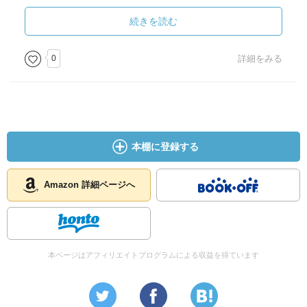
実は減量の方法としては、
昔から定番中の定番だったのかもしれません。
続きを読む
今回一番印象的だったのは、
シーラカンスの味に関してのお話。
0
詳細をみる
生きた化石と呼ばれるシーラカンスを焼いたり蒸した
り・・・、
味についての記述はここには書きませんので、
興味を持たれた方は調べてみたら面白いかもしれません。
どなたにでも。
本棚に登録する
ーーーーー
Amazon 詳細ページへ
本ページはアフィリエイトプログラムによる収益を得ています