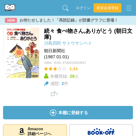
ログイン
新規会員登録
お待たせしました！「再読記録」が読書グラフに登場！
NEW
続々 食べ物さん,ありがとう (朝日文
庫)
川島四郎
サトウサンペイ
朝日新聞社
(1987.01.01)
ISBN・EAN:
9784022603937
3.44
本棚登録:
28
人
感想:
2
件
本棚に登録する
Amazon
詳細ページへ