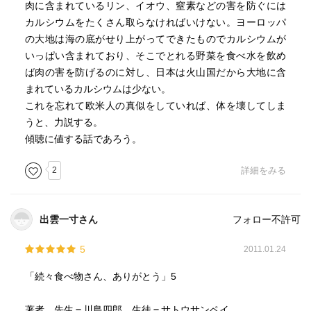
肉に含まれているリン、イオウ、窒素などの害を防ぐには
カルシウムをたくさん取らなければいけない。ヨーロッパ
の大地は海の底がせり上がってできたものでカルシウムが
いっぱい含まれており、そこでとれる野菜を食べ水を飲め
ば肉の害を防げるのに対し、日本は火山国だから大地に含
まれているカルシウムは少ない。
これを忘れて欧米人の真似をしていれば、体を壊してしま
うと、力説する。
傾聴に値する話であろう。
2
詳細をみる
出雲一寸さん
フォロー不許可
5
2011.01.24
「続々食べ物さん、ありがとう」5
著者 先生＝川島四郎、生徒＝サトウサンペイ