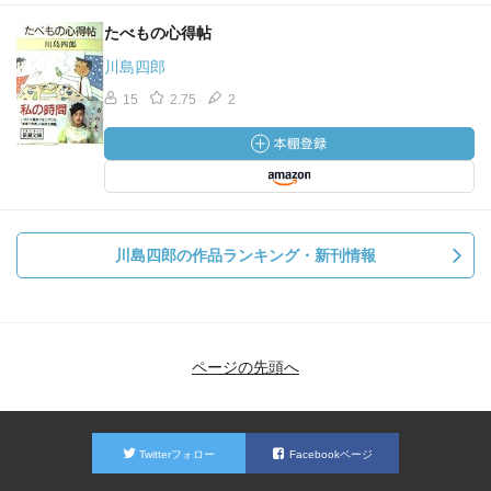
たべもの心得帖
川島四郎
15
2.75
2
川島四郎の作品ランキング・新刊情報
ページの先頭へ
Twitterフォロー
Facebookページ