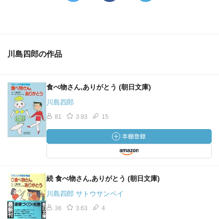
川島四郎の作品
食べ物さん,ありがとう (朝日文庫)
川島四郎
81
3.93
15
続 食べ物さん,ありがとう (朝日文庫)
川島四郎 サトウサンペイ
36
3.63
4