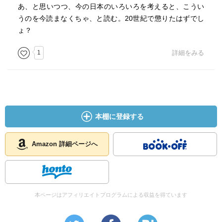
が変わってしまったというのだろうか。それとも、軍隊と
あ、と思いつつ、今の日本のいろいろを考えると、こうい
いう環境と、その手に携えた銃器、そして無抵抗の人々と
うのを今読まなくちゃ、と読む。20世紀で懲りたはずでし
いう図式が彼らの内の狂気を呼び起こしたのだろうか。ま
ょ？
ったくもって理解不能だ。
1
詳細をみる
もう一つ背筋を凍らせる話をさせてもらう。虐殺行為の証
拠は中国側の証言のみではなく、日本軍からのものも大量
にあるということである。数々の戦争文学を上げ連ねる必
要はない。一兵士や将校の陣中日記や手記には、程度の差
はあれ虐殺が行われたことがわかる記述が残されている。
本棚に登録する
中には日本刀で中国人の首を刎ねたことを誇らしげに書き
記すものもある。また、戦後数十年してからの雑誌の記事
Amazon 詳細ページへ
には、楽しんで強姦をしていた将校の発言が載っている。
でっちあげというには詳細すぎる記事がずらりと並んでい
る。
南京陥落直前、人々は列を成して長江へと急いだ。老若男
本ページはアフィリエイトプログラムによる収益を得ています
女、兵士か否かも問わず機関銃で一網打尽にする日本兵、
そしてそれを指揮したことを誇らしげに語る将校。いった
い当時の軍人達の倫理観はどうなっていたのだろうか。