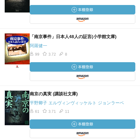
らないと、私は思う。
「南京事件」日本人48人の証言(小学館文庫)
阿羅健一
99
3.72
8
南京の真実 (講談社文庫)
平野卿子 エルヴィンヴィッケルト ジョンラーベ
61
3.71
11