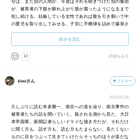
せば、また別の人間が、今度はそれを聞きつけた別の集団
が、被害者の下腹が膨れ上がり股が腐ったようになるまで
犯し続ける。妊娠している女性であれば腹を引き裂いて中
の嬰児を取り出してみせる。子宮に手榴弾を詰めて爆発さ
せることもやってみせる。
こういった非道な行いは、あたかも当然な事であるかのよ
続きを読む
うに実施された。あまりの惨事に目を背けたくなる。信じ
られるか？と聞かれたら、信じられないと答えると思う。
12
詳細をみる
当時にもし私が生きていて、内地で兵士たちの帰りを待っ
ていたと仮定してみる。やはり、そんな事が行われている
とは思わなかっただろうし、聞かされても信じなかっただ
kiwiさん
フォロー
ろう。これは人間のやることではない。蚩尤ですらこんな
事はしなかったはずだ。
2014.02.28
恐ろしいのが、こういった虐殺行為が杭州上陸直後から行
久しぶりに読む本多勝一。南京への道を辿り、南京事件の
われていたということだ。上海での激戦が続く中であった
被害者たちの話を聞いていく。殺される側から見た、大日
が、杭州に派遣された兵士たちは死と隣り合わせであるよ
本帝国軍。新聞記者らしいドライな描き方だが、それだけ
うな悲惨な戦いの渦中でもなかったはずだし、飢餓状態に
に聞く方も、話す方も、読む方もたまらない。見たくない
陥っていたわけでもない。中国人達を目の前にして急に人
ものに目をつぶって生きていけたらそっちのほうが楽だな