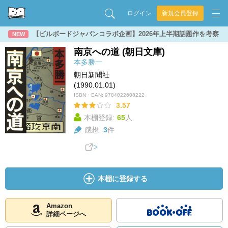
ログイン
新規会員登録
【ビルボードジャパンコラボ企画】2026年上半期話題作を考察
NEW
南京への道 (朝日文庫)
本多勝一
朝日新聞社
(1990.01.01)
ISBN・EAN:
9784022608222
3.57
本棚登録:
65
人
感想:
3
件
本棚に登録する
Amazon
詳細ページへ