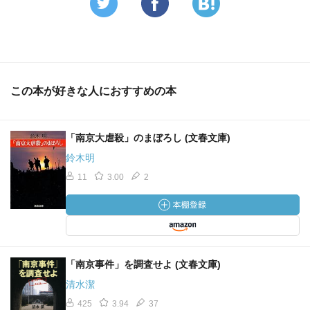
捕虜の虐殺に関しては、軍上層部の指示によることがわか
っている。しかし、当時の新聞記事には、これらの捕虜を
「保護」したことしか記録されていない。新聞記者や、軍
関係者はこのジェノサイドが国際法違反であることをちゃ
この本が好きな人におすすめの本
んと知っていた可能性が高い。なんという矛盾であろう
か。
「南京大虐殺」のまぼろし (文春文庫)
ふと思った。南京大虐殺否定派の人々はこういった資料を
鈴木明
どう思っているのであろうか。読んだ事があるのだろう
11
3.00
2
か。南京事件といいつつも、実は事前の空襲、杭州上陸後
から南京に至るまでの道のりでの悪辣非道な行為、南京入
城式までの大掃蕩とその後の物資徴発といった全てを含め
ての南京事件だということを知っているのだろうか。これ
らの証言の数々を見てどう思っているのだろうか。でっち
あげとしか思わないのであろうか。理解に苦しむ事ばかり
「南京事件」を調査せよ (文春文庫)
だ。
清水潔
しかし、しかと目を見開いて現実と向かい合わなければな
425
3.94
37