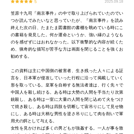
5
2025.09.18
笠原十九司『南京事件』の中で取り上げられていたのでい
つか読んでみたいなと思っていたが、『南京事件』を読み
終えた次の日、たまたま図書館の書棚を眺めている時にこ
の書籍を発見した。何か運命というか、強い縁のようなも
のを感ぜずにはおれなかった。以下衝撃的な内容が続くた
め、猟奇的な描写が苦手な方は画面を閉じることを強くお
勧めする。
この資料は主に中国側の被害者、生き残った人々による証
言を、日本軍が侵攻していった行程に沿って掲載していく
形を取っている。皇軍を自称する無法者達は、行く先々で
中国人を殺し続ける。ある時は大勢の人間を手当たり次第
銃殺し、ある時は一室に大量の人間を閉じ込めて火をつけ
て焼き殺し、ある時は四肢を切断して宙吊りにして見せ物
にし、ある時は大柄な男性を逆さ吊りにして肉を削いで軍
用犬の餌として与える。
女性を見かければ多くの男どもが強姦する。一人が事を致