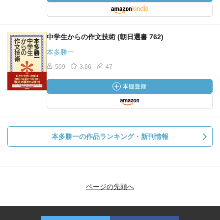
中学生からの作文技術 (朝日選書 762)
本多勝一
509
3.66
47
本多勝一の作品ランキング・新刊情報
ページの先頭へ