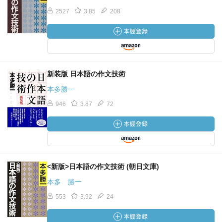
2527
3.85
208
新装版 日本語の作文技術
本多勝一
946
3.87
72
<新版>日本語の作文技術 (朝日文庫)
本多 勝一
553
3.92
24