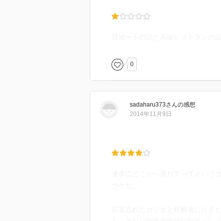
貸ボートの話と高級レストランの
0
sadaharu373
さん
の感想
2014年11月9日
連休にどこかへ連れてってという
ウケた。
宿題忘れたカツオと税務署に行き