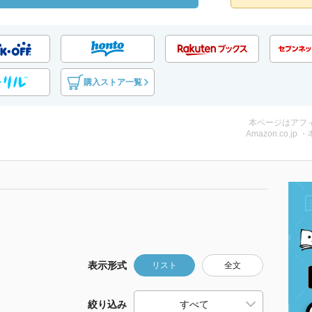
購入ストア一覧
本ページはアフ
Amazon.co.jp 
表示形式
リスト
全文
絞り込み