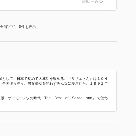
詳細をみる
全5件中 1 - 5件を表示
家として、日本で初めて大成功を収める。『サザエさん』は１９４
、全国津々浦々、男女長幼を問わずみんなに愛された。１９９２年
 オーモーレツの時代 The Best of Sazae－san』 で使わ