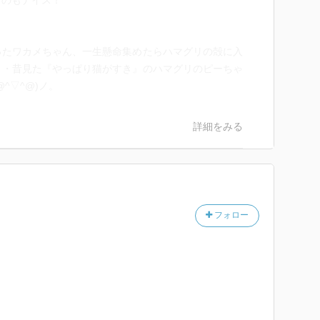
うのもナイス！
ったワカメちゃん、一生懸命集めたらハマグリの殻に入
・・昔見た『やっぱり猫がすき』のハマグリのピーちゃ
^▽^@)ノ。
詳細をみる
フォロー