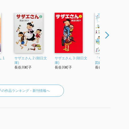
 1
サザエさん 2 (朝日文
サザエさん 3 (朝日文
「サザエさん」の昭
庫)
庫)
図鑑 (AERAムック)
長谷川町子
長谷川町子
長谷川町子
子の作品ランキング・新刊情報へ