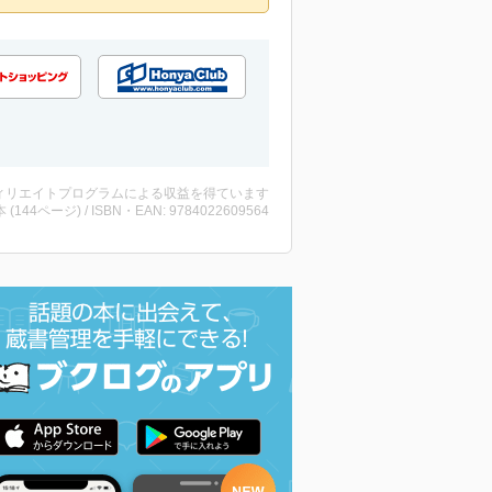
ィリエイトプログラムによる収益を得ています
・本 (144ページ) / ISBN・EAN: 9784022609564