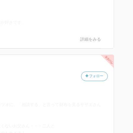
話が好きです。
詳細をみる
フォロー
カツオに、「相談する」と言って財布を見るサザエさん
たくないお父さん・・・二人と