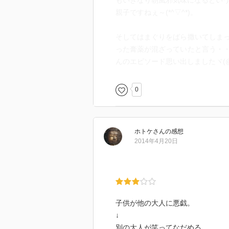
もいきなり朝風邪気味になるとい
親子ですねぇ～(*^▽^*)。
そしてはまぐりをばら撒いてしま
った膏薬が混ざっていたと言う・
んのエピソード思い出しましたヾ(@
0
ホトケ
さん
の感想
2014年4月20日
子供が他の大人に悪戯。
↓
別の大人が笑ってなだめる。