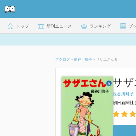
トップ
新刊ニュース
ランキング
ブ
ブクログ
>
長谷川町子
>
サザエさん 6
サザ
長谷川町子
朝日新聞社