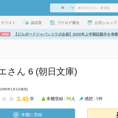
ックリスト
談話室
ブクログ通信
公式ショップ
【ビルボードジャパンコラボ企画】2026年上半期話題作を考察
NEW
エさん 6 (朝日文庫)
(1995年1月1日発売)
3.45
本棚登録 :
99
人
感想 :
5
件
本棚に登録