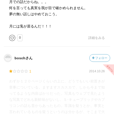
月での話だからね。。。
何を言っても真実を我が目で確かめられません。
夢の無い話しはやめておこう。
月には兎が居るんだ！！！
0
詳細をみる
boschさん
フォロー
1
2014.10.26
わずか１２０ページくらいの上に、どうでもいい前置きが
章事についている。ますますスカスカで、しかも今まで知
ってるような内容ばかりだった。写真もウェブで見たよう
な写真でどれも新鮮味がないし、Ｓ･キューブリックやカプ
リコンの話も昔からあったもの。常識を疑うとか、事実と
言われているものを疑うというのは分かるが、そこまで大