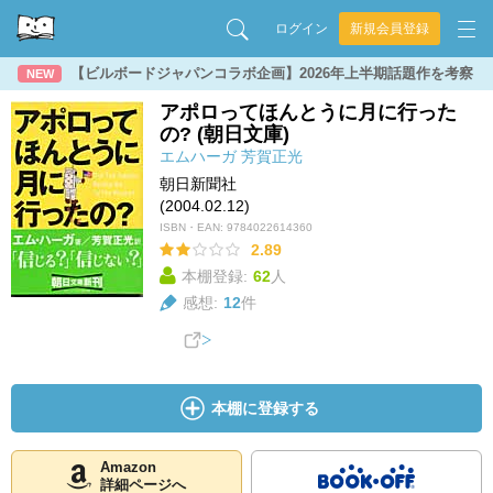
ログイン
新規会員登録
【ビルボードジャパンコラボ企画】2026年上半期話題作を考察
NEW
アポロってほんとうに月に行った
の? (朝日文庫)
エムハーガ
芳賀正光
朝日新聞社
(2004.02.12)
ISBN・EAN:
9784022614360
2.89
本棚登録:
62
人
感想:
12
件
本棚に登録する
Amazon
詳細ページへ