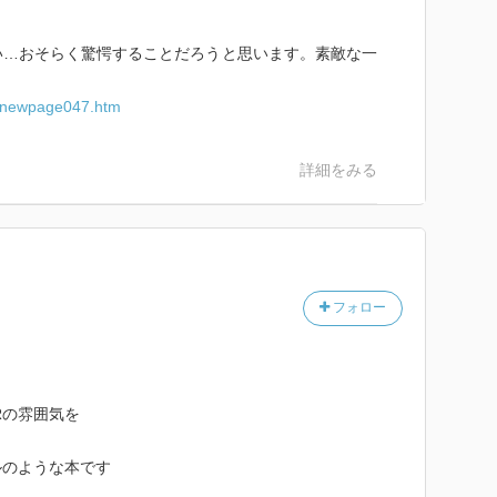
い…おそらく驚愕することだろうと思います。素敵な一
w/newpage047.htm
詳細をみる
フォロー
Rの雰囲気を
ルのような本です