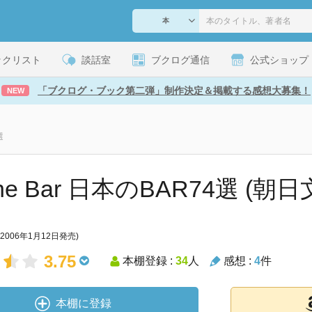
ックリスト
談話室
ブクログ通信
公式ショップ
「ブクログ・ブック第二弾」制作決定＆掲載する感想大募集！
NEW
選
The Bar 日本のBAR74選 (朝日
(2006年1月12日発売)
3.75
本棚登録 :
34
人
感想 :
4
件
本棚に登録