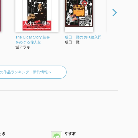
The Cigar Story 葉巻
成田一徹の切り絵入門
カウンターの中か
をめぐる偉人伝
成田一徹
成田一徹
城アラキ
の作品ランキング・新刊情報へ
とき
やす君