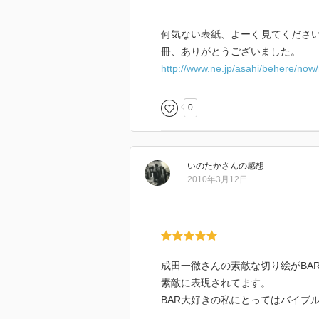
何気ない表紙、よーく見てくださ
冊、ありがとうございました。
http://www.ne.jp/asahi/behere/no
0
いのたか
さん
の感想
2010年3月12日
成田一徹さんの素敵な切り絵がBA
素敵に表現されてます。
BAR大好きの私にとってはバイブ