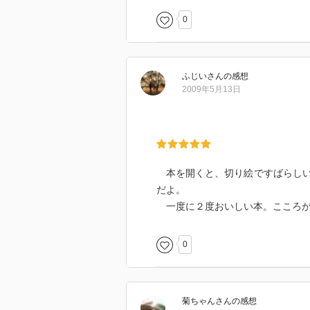
0
ふじい
さん
の感想
2009年5月13日
本を開くと、切り絵ですばらしい
だよ。
一度に２度おいしい本。こころが
0
菊ちゃん
さん
の感想