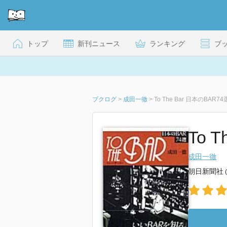
トップ
新刊ニュース
ランキング
ブ
ブクログ
>
成田一徹
>
To The Bar 日本のBAR74
To 
成田一徹
朝日新聞社