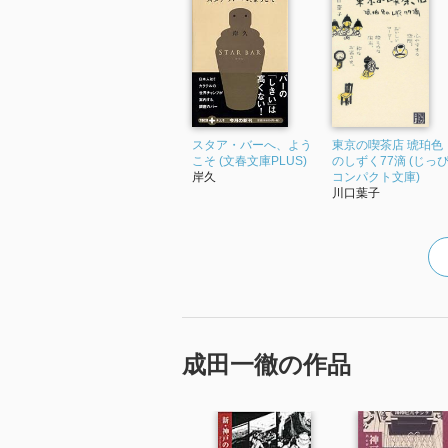
スタア・バーへ、よう
東京の喫茶店 琥珀色
こそ (文春文庫PLUS)
のしずく77滴 (じっ
岸久
コンパクト文庫)
川口葉子
成田一徹の作品