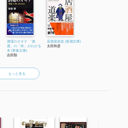
酒場のオキテ 「酒
居酒屋道楽 (新潮文庫)
ぴ
通」の「粋」がわかる
太田和彦
本 (青春文庫)
吉田類
もっと見る