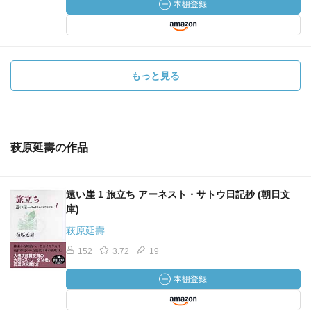
もっと見る
萩原延壽の作品
遠い崖 1 旅立ち アーネスト・サトウ日記抄 (朝日文
庫)
萩原延壽
152
3.72
19