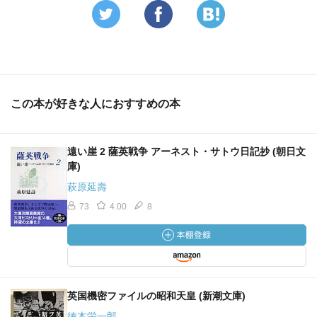
この本が好きな人におすすめの本
遠い崖 2 薩英戦争 アーネスト・サトウ日記抄 (朝日文
庫)
萩原延壽
73
4.00
8
英国機密ファイルの昭和天皇 (新潮文庫)
徳本栄一郎