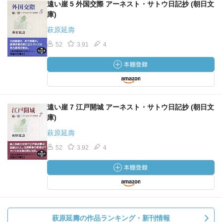
遠い崖 5 外国交際 アーネスト・サトウ日記抄 (朝日文
庫)
萩原延壽
52
3.91
4
遠い崖 7 江戸開城 アーネスト・サトウ日記抄 (朝日文
庫)
萩原延壽
52
3.92
4
萩原延壽の作品ランキング・新刊情報