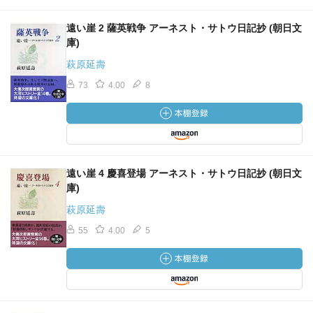
遠い崖 2 薩英戦争 アーネスト・サトウ日記抄 (朝日文
庫)
萩原延壽
73
4.00
8
遠い崖 4 慶喜登場 アーネスト・サトウ日記抄 (朝日文
庫)
萩原延壽
55
4.00
5