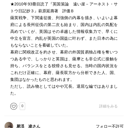
★2010年93冊目読了『英国策論 遠い崖－アーネスト・サ
トウ日記抄３』萩原延壽著 評価Ｂ
薩英戦争、下関遠征後、列強側の内幕を描き、いよいよ幕
府による長州征伐の第二次も始まり、国内は内乱の気配を
高めていくが、英国はその卓越した情報収集力で、早くに
中立を宣言、内乱が英国の国益に叶わず、また日本の為に
もならないことを看破していた。
幕府に関税改正を約させ、幕府の外国貿易独占権を奪いつ
つある中で、しっかりと英国は、薩摩とも非公式に接触を
持ち、バランスをとる狡猾さも見せる。当時の国内状況を
これだけ正確に、幕府、薩長双方から分析できた人、国、
集団はなかったものと思われます。
ただし、読み物としてはやや冗長。退屈な編ではありまし
た。
0
詳細をみる
犀渓 凌さん
フォロー不許可