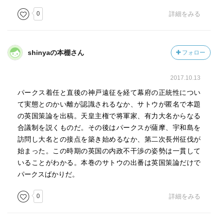
0
詳細をみる
shinyaの本棚さん
フォロー
2017.10.13
パークス着任と直後の神戸遠征を経て幕府の正統性につい
て実態とのかい離が認識されるなか、サトウが匿名で本題
の英国策論を出稿。天皇主権で将軍家、有力大名からなる
合議制を説くものだ。その後はパークスが薩摩、宇和島を
訪問し大名との接点を築き始めるなか、第二次長州征伐が
始まった。この時期の英国の内政不干渉の姿勢は一貫して
いることがわかる。本巻のサトウの出番は英国策論だけで
パークスばかりだ。
0
詳細をみる