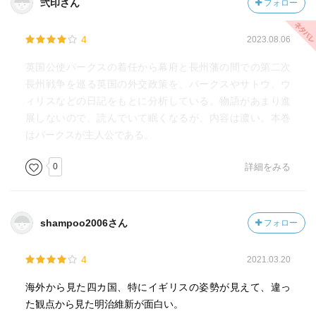
弐印さん
フォロー
4
2023.08.06
英国公使パークスの着任から幕府と長州藩の間での第二次
長州戦争を巡る英国の外交政策を、パークスやサトウ、ウ
ィリスなどの日記をもとに分析している。物語があまり進
展しないので、読んでいて眠くなるが、内容は濃い。本巻
はパークスが主人公である。
0
詳細をみる
shampoo2006さん
フォロー
4
2021.03.20
海外から見た四カ国、特にイギリスの姿勢が見えて、違っ
た観点から見た明治維新が面白い。