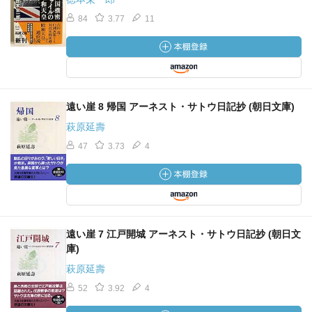
84
3.77
11
遠い崖 8 帰国 アーネスト・サトウ日記抄 (朝日文庫)
萩原延壽
47
3.73
4
遠い崖 7 江戸開城 アーネスト・サトウ日記抄 (朝日文
庫)
萩原延壽
52
3.92
4