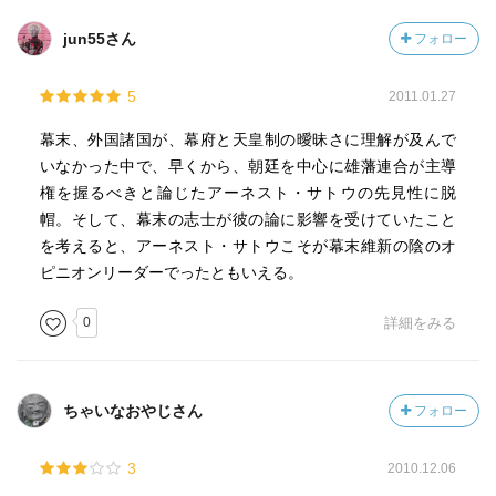
jun55さん
フォロー
5
2011.01.27
幕末、外国諸国が、幕府と天皇制の曖昧さに理解が及んで
いなかった中で、早くから、朝廷を中心に雄藩連合が主導
権を握るべきと論じたアーネスト・サトウの先見性に脱
帽。そして、幕末の志士が彼の論に影響を受けていたこと
を考えると、アーネスト・サトウこそが幕末維新の陰のオ
ピニオンリーダーでったともいえる。
0
詳細をみる
ちゃいなおやじさん
フォロー
3
2010.12.06