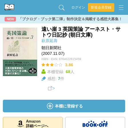
ログイン
新規会員登録
「ブクログ・ブック第二弾」制作決定＆掲載する感想大募集！
NEW
遠い崖 3 英国策論 アーネスト・サ
トウ日記抄 (朝日文庫)
萩原延壽
朝日新聞社
(2007.11.07)
ISBN・EAN:
9784022615459
3.86
本棚登録:
68
人
感想:
7
件
本棚に登録する
Amazon
詳細ページへ