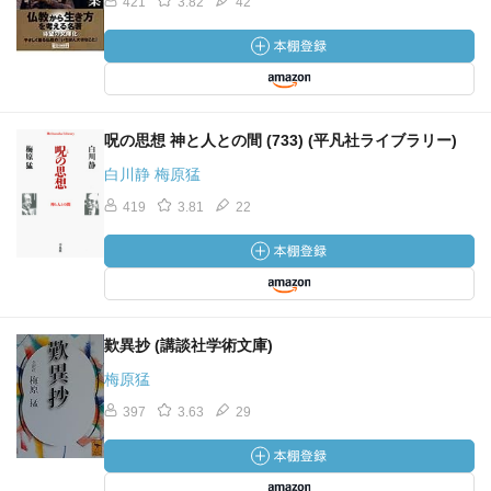
421
3.82
42
呪の思想 神と人との間 (733) (平凡社ライブラリー)
白川静 梅原猛
419
3.81
22
歎異抄 (講談社学術文庫)
梅原猛
397
3.63
29