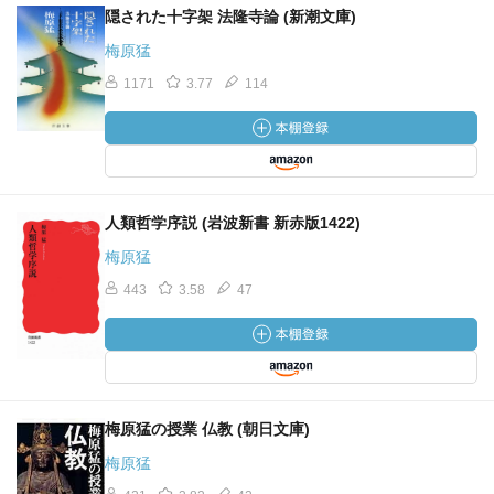
隠された十字架 法隆寺論 (新潮文庫)
梅原猛
1171
3.77
114
人類哲学序説 (岩波新書 新赤版1422)
梅原猛
443
3.58
47
梅原猛の授業 仏教 (朝日文庫)
梅原猛