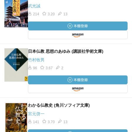
武光誠
214
3.20
13
日本仏教 思想のあゆみ (講談社学術文庫)
竹村牧男
96
3.67
2
わかる仏教史 (角川ソフィア文庫)
宮元啓一
141
3.70
13