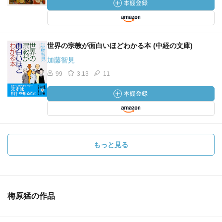
世界の宗教が面白いほどわかる本 (中経の文庫)
加藤智見
99
3.13
11
もっと見る
梅原猛の作品