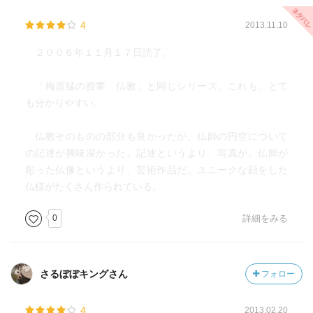
4
2013.11.10
２００６年１１月１７日読了。
「梅原猛の授業 仏教」と同じシリーズ。これも、とて
も分かりやすい。
仏教そのものの部分も良かったが、仏師の円空について
の記述が興味深かった。記述というより、写真が。仏師が
彫った仏像というより、芸術作品だ。ユニークな顔をした
仏様がたくさん作られている。
0
詳細をみる
さるぼぼキングさん
フォロー
4
2013.02.20