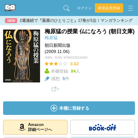
ログイン
新規会員登録
2週連続で『薬屋のひとりごと』17巻が1位！マンガランキング
NEW
梅原猛の授業 仏になろう (朝日文庫)
梅原猛
朝日新聞出版
(2009.11.06)
ISBN・EAN:
9784022616463
3.62
本棚登録:
84
人
感想:
5
件
本棚に登録する
Amazon
詳細ページへ