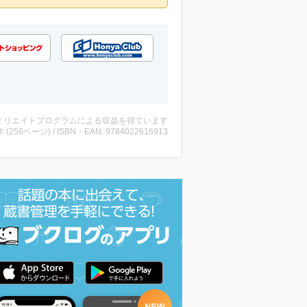
ィリエイトプログラムによる収益を得ています
・本 (256ページ) / ISBN・EAN: 9784022616913