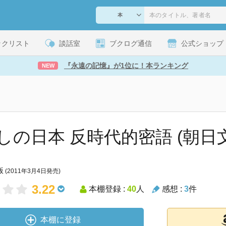
ックリスト
談話室
ブクログ通信
公式ショップ
『永遠の記憶』が1位に！本ランキング
NEW
しの日本 反時代的密語 (朝日
版
(2011年3月4日発売)
3.22
本棚登録 :
40
人
感想 :
3
件
本棚に登録