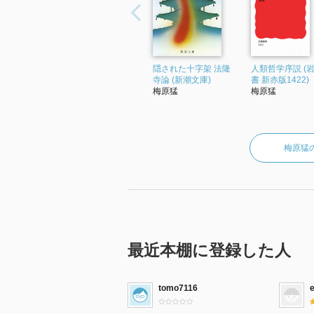
隠された十字架 法隆
人類哲学序説 (
寺論 (新潮文庫)
書 新赤版1422)
梅原猛
梅原猛
梅原猛
最近本棚に登録した人
tomo7116