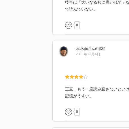
後半は「大いなる知に導かれて」
で読んでいない。
0
osakajo
さん
の感想
2011年12月4日
正直、もう一度読み直さないとい
記憶がうすい。
0