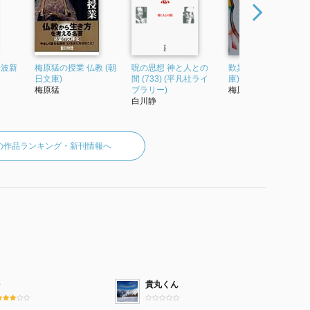
岩波新
梅原猛の授業 仏教 (朝
呪の思想 神と人との
歎異抄 (講談社学術文
日文庫)
間 (733) (平凡社ライ
庫)
梅原猛
ブラリー)
梅原猛
白川静
の作品ランキング・新刊情報へ
e
貴丸くん