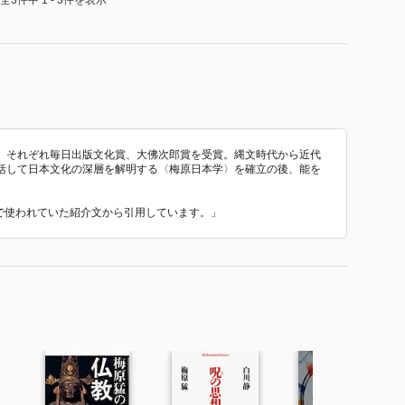
全3件中 1 - 3件を表示
、それぞれ毎日出版文化賞、大佛次郎賞を受賞。縄文時代から近代
括して日本文化の深層を解明する〈梅原日本学〉を確立の後、能を
 で使われていた紹介文から引用しています。」