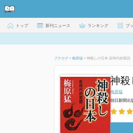
トップ
新刊ニュース
ランキング
ブ
ブクログ
>
梅原猛
>
神殺しの日本 反時代的密語
神殺
梅原猛
朝日新聞出