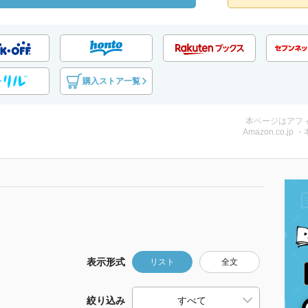
購入ストア一覧
本ページはアフ
Amazon.co.jp 
表示形式
リスト
全文
絞り込み