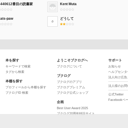
1440612番目の読書家
Kent Muta
cats-paw
どうして
本を探す
ようこそブクログへ
サポート
キーワードで検索
ブクログについて
お知らせ
タグから検索
ヘルプセンタ
ブクログ
法人向け広告
本棚を探す
ブクログのアプリ
法人様のお問
プロフィールから本棚を探す
ブクログプレミアム
ブクログID 検索
ブクログ公式ショップ
公式Twitter
Facebookペ
企画
Best User Award 2025
ブクログ20周年特設サイト