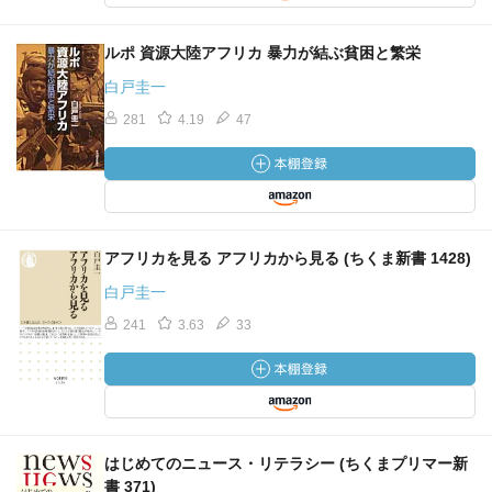
ルポ 資源大陸アフリカ 暴力が結ぶ貧困と繁栄
白戸圭一
281
4.19
47
アフリカを見る アフリカから見る (ちくま新書 1428)
白戸圭一
241
3.63
33
はじめてのニュース・リテラシー (ちくまプリマー新
書 371)