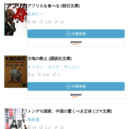
アフリカを食べる (朝日文庫)
松本仁一
85
3.66
10
大地の教え (講談社文庫)
オスマン・ユーラ・サンコン
8
4.00
2
トンデモ国家、中国の驚くべき正体 (ゴマ文庫)
陳惠運
44
3.17
10