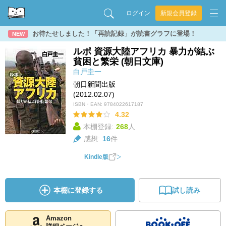
ログイン
新規会員登録
お待たせしました！「再読記録」が読書グラフに登場！
NEW
ルポ 資源大陸アフリカ 暴力が結ぶ
貧困と繁栄 (朝日文庫)
白戸圭一
朝日新聞出版
(2012.02.07)
ISBN・EAN:
9784022617187
4.32
本棚登録:
268
人
感想:
16
件
Kindle版
本棚に登録する
試し読み
Amazon