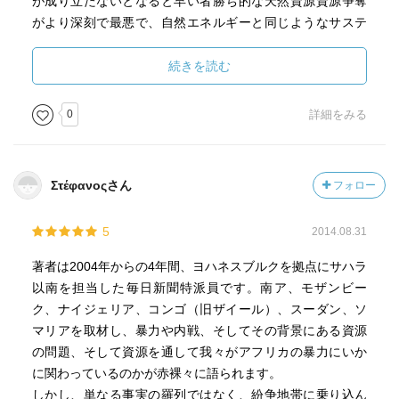
が成り立たないとなると早い者勝ち的な天然資源資源争奪
がより深刻で最悪で、自然エネルギーと同じようなサステ
ナビリティーな代替アイデアがガンガン誕生してくれれば
と思う！
続きを読む
私はこういった現状に対して何かしているのか、また何が
0
詳細をみる
できるのだろうか...、考えてみよう...。
Στέφανοςさん
フォロー
5
2014.08.31
著者は2004年からの4年間、ヨハネスブルクを拠点にサハラ
以南を担当した毎日新聞特派員です。南ア、モザンビー
ク、ナイジェリア、コンゴ（旧ザイール）、スーダン、ソ
マリアを取材し、暴力や内戦、そしてその背景にある資源
の問題、そして資源を通して我々がアフリカの暴力にいか
に関わっているのかが赤裸々に語られます。
しかし、単なる事実の羅列ではなく、紛争地帯に乗り込ん