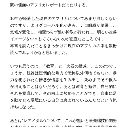
闇の側面のアフリカレポートだったりする。
10年が経過した現在のアフリカについてあまり詳しくない
のですが、よりグローバル化が進み、テロ組織が暗躍し、
気候が変化し、相変わらず酷い搾取が行われ...、明るい改善
イメージを中々もてていないのが正直なところです。
本書を読んだことをきっかけに現在のアフリカの本を数冊
読んでみようかなと思いました。
いつも思うのは、「教育」と「火器の撲滅」、この2つでし
ょうか。銃器は圧倒的な暴力で恐怖以外何物でもない、暴
力を犯されたら憎悪が憎悪を生み出し、死ぬまでその恨み
が消えることはないだろう。あとは教育と勉強、自発的に
それを意識して、その向上に努めることができ、自由に足
を動かせる環境にいる自分は恵まれているんだなという気
持ちになった。
あとは”レアメタル”について、これが無いと最先端技術開発