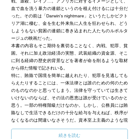
戦、虐殺、レイプ…。アフリカに対するイメージとして、
血で血を洗う暴力の連鎖というのを植え付けるには十分だ
った。その前は「Darwin's nightmare」というたしかビクト
リア湖に棲む、金を生む外来魚に人生を狂わせられ、どう
しようもない貧困の連鎖に巻き込まれた人たちのルポルタ
ージュの映画だった。
本書の内容もそこ期待を裏切ることなく、内戦、犯罪、貧
困。それに加え政治経済の実態、武装組織の資金源、そこ
に到る経緯の歴史的背景などを著者が命を削るような取材
から得た情報で記されいる。
特に、賄賂で国境を簡単に越えれたり、犯罪を見逃しても
らえたりすることには、一体法律とは誰のための何のため
のものなのかと思ってしまう。法律を守っていては生きて
いけないのならば、その法の恩恵は誰が受けているのかと
思う。一部の特権階級だけなのか。しかし、公務員には賄
賂なしで生活できるだけの十分な給与を与えねば、秩序が
なくなるのは間違いなさそうだ。資本至上主義のような現
実を見るようで恐かった。
印象に残っているワードがいくつかあって、「金持ちは貧
続きを読む