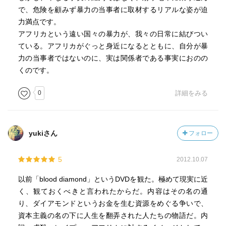
で、危険を顧みず暴力の当事者に取材するリアルな姿が迫
力満点です。
アフリカという遠い国々の暴力が、我々の日常に結びつい
ている。アフリカがぐっと身近になるとともに、自分が暴
力の当事者ではないのに、実は関係者である事実におのの
くのです。
0
詳細をみる
yukiさん
フォロー
5
2012.10.07
以前「blood diamond」というDVDを観た。極めて現実に近
く、観ておくべきと言われたからだ。内容はその名の通
り、ダイアモンドというお金を生む資源をめぐる争いで、
資本主義の名の下に人生を翻弄された人たちの物語だ。内