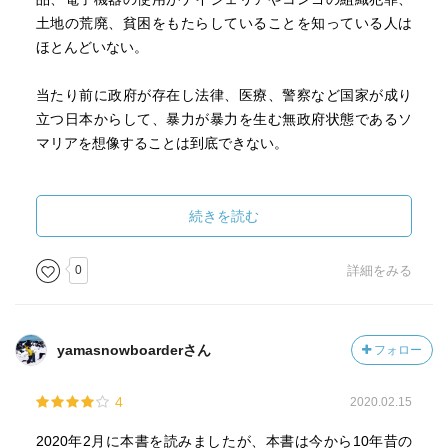
土地の荒廃、貧困をもたらしていることを知っている人は
ほとんどいない。
当たり前に政府が存在し法律、医療、警察など国家が成り
立つ日本からして、暴力が暴力を生む無政府状態であるソ
マリアを想像することは到底できない。
何よりこれらの惨状を生み出す原因は利権や覇権を狙う自
己中心的な先進国であることが少なくないことをまざまざ
続きを読む
と見せられ、衝撃を覚えた。
0
詳細をみる
この問題を扱うにはあまりに大きすぎるし、何より自分と
いう存在が小さすぎる。
まずは自分のことから成し遂げていきたい。
yamasnowboarderさん
フォロー
4
2020.02.15
2020年2月に本書を読みましたが、本書は今から10年昔の