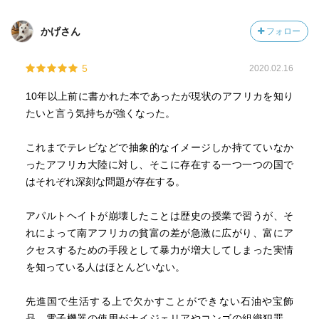
かげさん
フォロー
5
2020.02.16
10年以上前に書かれた本であったが現状のアフリカを知り
たいと言う気持ちが強くなった。
これまでテレビなどで抽象的なイメージしか持てていなか
ったアフリカ大陸に対し、そこに存在する一つ一つの国で
はそれぞれ深刻な問題が存在する。
アパルトヘイトが崩壊したことは歴史の授業で習うが、そ
れによって南アフリカの貧富の差が急激に広がり、富にア
クセスするための手段として暴力が増大してしまった実情
を知っている人はほとんどいない。
先進国で生活する上で欠かすことができない石油や宝飾
品、電子機器の使用がナイジェリアやコンゴの組織犯罪、