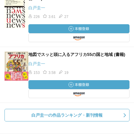
白戸圭一
226
3.61
27
地図でスッと頭に入るアフリカ55の国と地域 (書籍)
白戸圭一
153
3.58
19
白戸圭一の作品ランキング・新刊情報