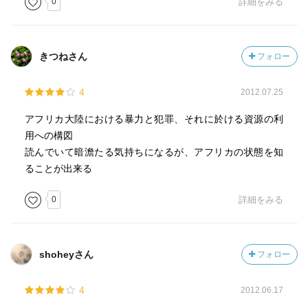
0
詳細をみる
を持った。少しアフリカとの距離が縮まった、そんな気が
した。
きつねさん
フォロー
4
2012.07.25
アフリカ大陸における暴力と犯罪、それに於ける資源の利
用への構図
読んでいて暗澹たる気持ちになるが、アフリカの状態を知
ることが出来る
0
詳細をみる
shoheyさん
フォロー
4
2012.06.17