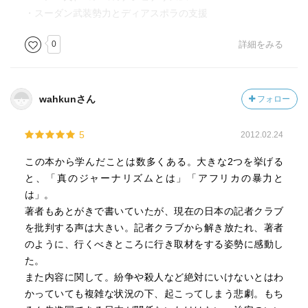
・スーダン武装勢力とディアスポラの支援
0
詳細をみる
wahkunさん
フォロー
5
2012.02.24
この本から学んだことは数多くある。大きな2つを挙げる
と、「真のジャーナリズムとは」「アフリカの暴力と
は」。
著者もあとがきで書いていたが、現在の日本の記者クラブ
を批判する声は大きい。記者クラブから解き放たれ、著者
のように、行くべきところに行き取材をする姿勢に感動し
た。
また内容に関して。紛争や殺人など絶対にいけないとはわ
かっていても複雑な状況の下、起こってしまう悲劇。もち