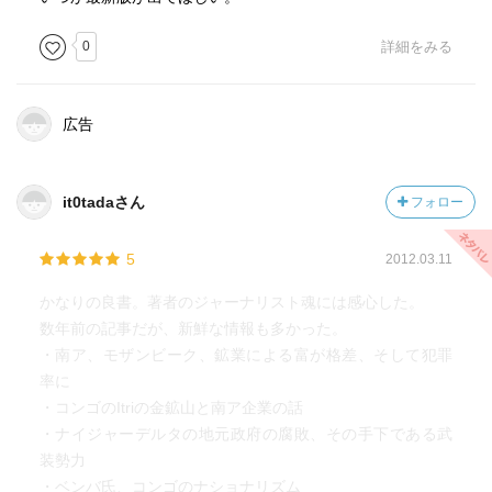
0
詳細をみる
広告
it0tadaさん
フォロー
5
2012.03.11
かなりの良書。著者のジャーナリスト魂には感心した。
数年前の記事だが、新鮮な情報も多かった。
・南ア、モザンビーク、鉱業による富が格差、そして犯罪
率に
・コンゴのItriの金鉱山と南ア企業の話
・ナイジャーデルタの地元政府の腐敗、その手下である武
装勢力
・ベンバ氏、コンゴのナショナリズム