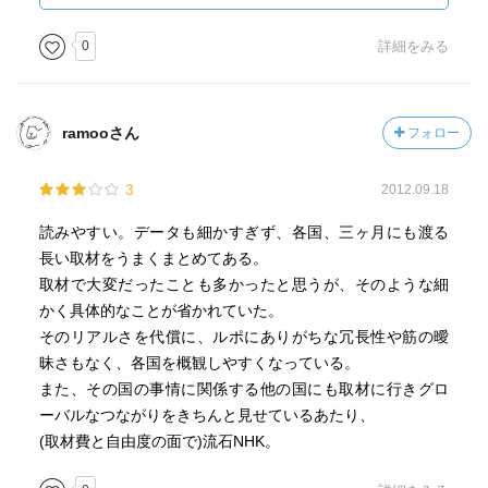
乏人のことを何も知らないが、貧乏人は金持ちの生活のす
べてを見ている」「格差が拡大すると犯罪などの"暴力"が増
0
詳細をみる
える」これはアフリカでは強盗等犯罪につながりやすい
が、その「妬み」や「不満」「劣等感」の表現方法は国に
よって現れ方が異なるとぼくも思う。日本においては著者
ramooさん
フォロー
の指摘する通り、ネットでの言葉の暴力であったり、いじ
め、さらには自殺という形で現れているのではないかと思
3
2012.09.18
う。
そして、アフリカでは巨大な格差から生じる絶望や憎悪が
読みやすい。データも細かすぎず、各国、三ヶ月にも渡る
犯罪となって社会に染み出し、結局は富裕層の暮らしをも
長い取材をうまくまとめてある。
根底から脅かす事態となっている。産油国ナイジェリアの
取材で大変だったことも多かったと思うが、そのような細
犯罪組織は世界を蝕み、無政府国家ソマリアの混乱は海賊
かく具体的なことが省かれていた。
の出没という形で国際社会を揺さぶっている。カネがもの
そのリアルさを代償に、ルポにありがちな冗長性や筋の曖
を言う世界を考え直すべき時期がまさに今なのではないか
昧さもなく、各国を概観しやすくなっている。
と思う。すべては周りまわって、何らかのカタチで返って
また、その国の事情に関係する他の国にも取材に行きグロ
くる。そんな風に感じてならない。
ーバルなつながりをきちんと見せているあたり、
最後に、自身が犯罪の被害に遭って恐い思いをしたにも関
(取材費と自由度の面で)流石NHK。
わらず、著者のアフリカでの任期が終わり帰国時に「日本
に帰りたくない」と長女に言わせたアフリカの魅力に興味