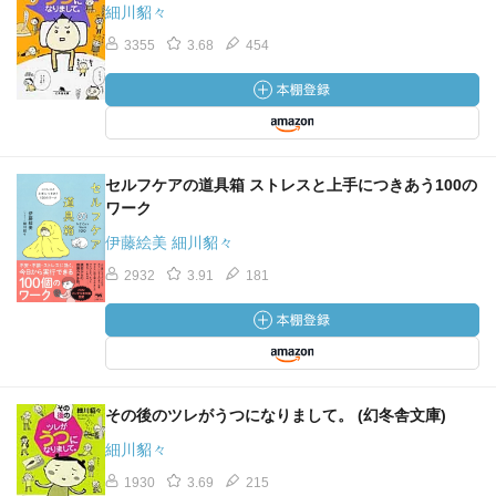
細川貂々
3355
3.68
454
セルフケアの道具箱 ストレスと上手につきあう100の
ワーク
伊藤絵美 細川貂々
2932
3.91
181
その後のツレがうつになりまして。 (幻冬舎文庫)
細川貂々
1930
3.69
215