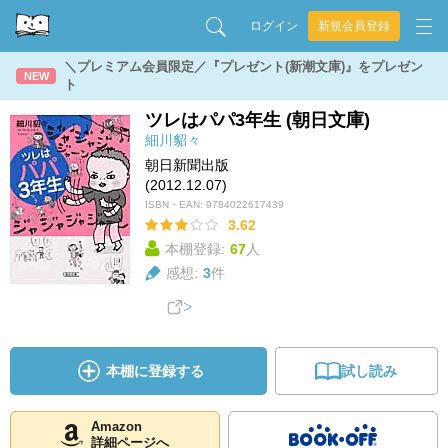
ログイン
新規会員登録
＼プレミアム会員限定／『プレゼント(新潮文庫)』をプレゼン
NEW
ト
ツレはパパ3年生 (朝日文庫)
細川貂々
朝日新聞出版
(2012.12.07)
ISBN・EAN:
9784022617439
3.62
本棚登録:
67
人
感想:
3
件
本棚に登録する
試し読み
Amazon
詳細ページへ