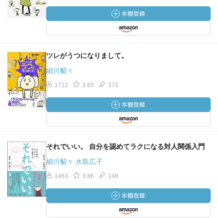
ツレがうつになりまして。
細川貂々
1712
3.65
373
それでいい。 自分を認めてラクになる対人関係入門
細川貂々 水島広子
1463
3.86
148