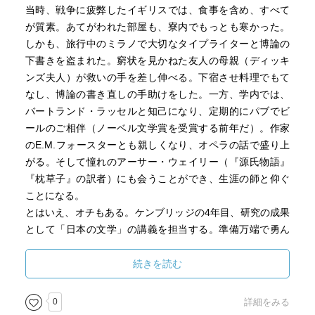
当時、戦争に疲弊したイギリスでは、食事を含め、すべて
が質素。あてがわれた部屋も、寮内でもっとも寒かった。
しかも、旅行中のミラノで大切なタイプライターと博論の
下書きを盗まれた。窮状を見かねた友人の母親（ディッキ
ンズ夫人）が救いの手を差し伸べる。下宿させ料理でもて
なし、博論の書き直しの手助けをした。一方、学内では、
バートランド・ラッセルと知己になり、定期的にパブでビ
ールのご相伴（ノーベル文学賞を受賞する前年だ）。作家
のE.M.フォースターとも親しくなり、オペラの話で盛り上
がる。そして憧れのアーサー・ウェイリー（『源氏物語』
『枕草子』の訳者）にも会うことができ、生涯の師と仰ぐ
ことになる。
とはいえ、オチもある。ケンブリッジの4年目、研究の成果
として「日本の文学」の講義を担当する。準備万端で勇ん
で臨んだが、大教室にいたのは、下宿の宿主も含め、たっ
たの10人。
続きを読む
0
詳細をみる