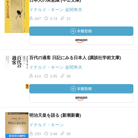
日本人の美意識 (中公文庫)
ドナルド・キーン 金関寿夫
447
3.74
15
百代の過客 日記にみる日本人 (講談社学術文庫)
ドナルド・キーン 金関寿夫
414
3.95
38
明治天皇を語る (新潮新書)
ドナルド・キーン
293
3.48
38