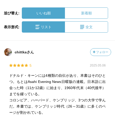
並び替え:
いいね順
新着順
表示形式:
リスト
全文
chittkaさん
フォロー
5
2025.05.06
ドナルド・キーンには4種類の自伝があり、本書はそのひと
つ。もとはAsahi Evening News日曜版の連載。日本語に出
会った時（11か12歳）に始まり、1960年代末（40代後半）
までを綴っている。
コロンビア、ハーバード、ケンブリッジ、3つの大学で学ん
だ。本書では、ケンブリッジ時代（26～31歳）に多くのペ
ージが割かれている。