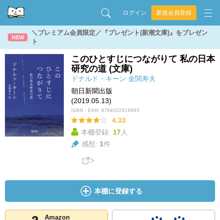
ログイン
新規会員登録
＼プレミアム会員限定／『プレゼント(新潮文庫)』をプレゼン
NEW
ト
このひとすじにつながりて 私の日本
研究の道 (文庫)
ドナルド・キーン
金関寿夫
朝日新聞出版
(2019.05.13)
ISBN・EAN:
9784022619693
4.33
本棚登録:
17
人
感想:
1
件
本棚に登録する
Amazon