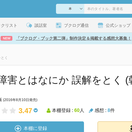
ックリスト
談話室
ブクログ通信
公式ショップ
「ブクログ・ブック第二弾」制作決定＆掲載する感想大募集！
NEW
をとく
障害とはなにか 誤解をとく (朝
版
(2016年8月10日発売)
3.47
本棚登録 :
60
人
感想 :
8
件
本棚に登録