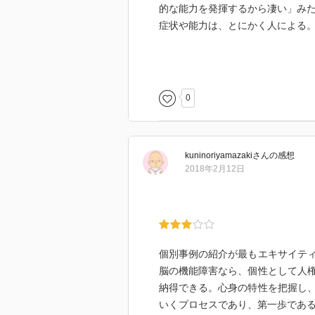
的な能力を発揮するから凄い」み
症状や能力は、とにかく人による
•周りから見たら謎な行動でも、
興味深かった。
•治すことは出来ないが、本人と
0
周りも困り事が少なくなる。
kuninoriyamazaki
さん
の感想
2018年2月12日
個別事例の紹介が最もエキサイテ
脳の機能障害なら、個性として人
納得できる。心身の特性を把握し
いくプロセスであり、第一歩であ