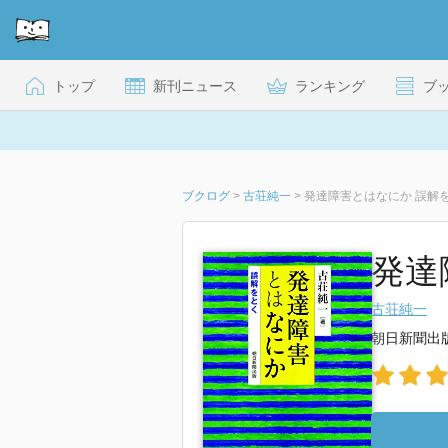
トップ
新刊ニュース
ランキング
ブ
ブクログ
>
古荘純一
>
発達障害とはなにか 誤解
発達
古荘純一
朝日新聞出