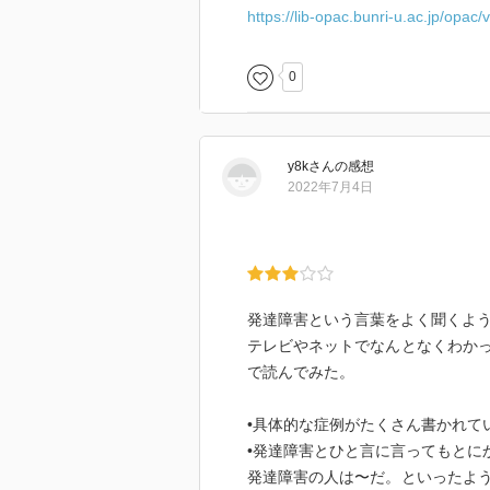
https://lib-opac.bunri-u.ac.jp/opa
0
y8k
さん
の感想
2022年7月4日
発達障害という言葉をよく聞くよ
テレビやネットでなんとなくわか
で読んでみた。
•具体的な症例がたくさん書かれて
•発達障害とひと言に言ってもとに
発達障害の人は〜だ。といったよ