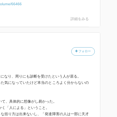
c/volume/66466
詳細をみる
フォロー
うになり、周りにも診断を受けたという人が居る。
った気になっていたけど本当のところよく分からないの
いて、具体的に想像がし易かった。
かく「人による」ということ。
うな括り方は出来ないし、「発達障害の人は一部に天才