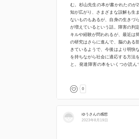
む。杉山先生の本が書かれたのが2
知が広がり、さまざまな誤解も生
ないものもあるが、自身の生きづ
が増えているという話。障害の判
キルや経験が問われるが、最近は
の研究はさらに進んで、脳のある
きているようで、今後はより明快
を持ちながら社会に適応する方法
と。発達障害の本をいくつか読ん
い。
0
ゆう
さん
の感想
2023年8月19日