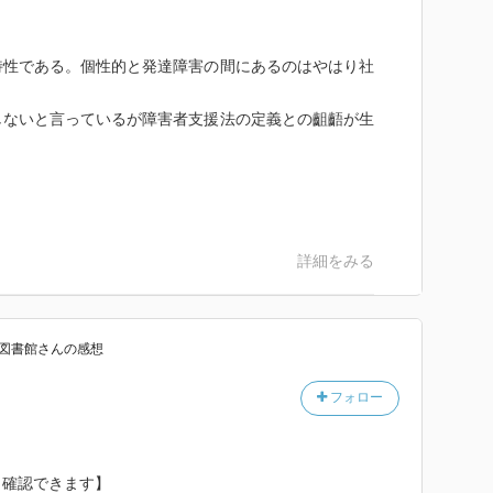
特性である。個性的と発達障害の間にあるのはやはり社
しないと言っているが障害者支援法の定義との齟齬が生
。
詳細をみる
図書館
さん
の感想
フォロー
ら確認できます】