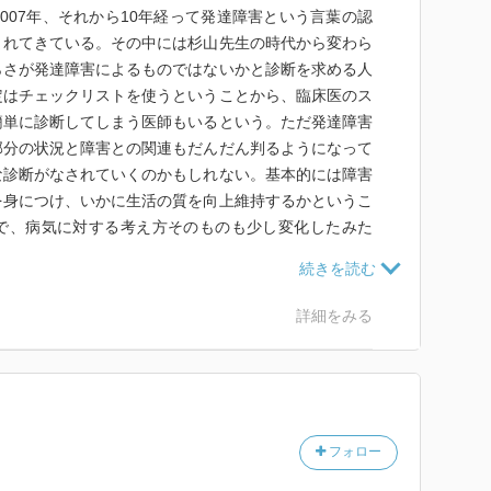
007年、それから10年経って発達障害という言葉の認
まれてきている。その中には杉山先生の時代から変わら
らさが発達障害によるものではないかと診断を求める人
定はチェックリストを使うということから、臨床医のス
簡単に診断してしまう医師もいるという。ただ発達障害
部分の状況と障害との関連もだんだん判るようになって
な診断がなされていくのかもしれない。基本的には障害
を身につけ、いかに生活の質を向上維持するかというこ
で、病気に対する考え方そのものも少し変化したみた
詳細をみる
フォロー