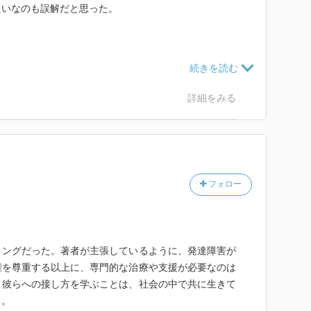
たいなのも誤解だと思った。
。
本人的には筋が通っていて必要な行動だったりするのが
身近な人達の話をよく聞き、環境を変えることで本人も
詳細をみる
フォロー
ィングだった。著者が主張しているように、発達障害が
権を尊重する以上に、専門的な治療や支援が必要なのは
、彼らへの接し方を学ぶことは、社会の中で共に生きて
る。