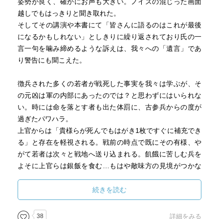
姿勢が良く、確かにお声も大きい。ノイズの混じった画面
越しでもはっきりと聞き取れた。
そしてその講演や本書にて「皆さんに語るのはこれが最後
になるかもしれない」としきりに繰り返されており氏の一
言一句を噛み締めるような訴えは、我々への「遺言」であ
り警告にも聞こえた。
徴兵された多くの若者が戦死した事実を我々は学ぶが、そ
の元凶は軍の内部にあったのでは？と思わずにはいられな
い。時には命を落とす者も出た体罰に、古参兵からの度が
過ぎたパワハラ。
上官からは「貴様らが死んでもはがき1枚ですぐに補充でき
る」と存在を軽視される。戦前の時点で既にその有様、や
がて若者は次々と戦地へ送り込まれる。飢餓に苦しむ兵を
よそに上官らは銀飯を食む…もはや敵味方の見境がつかな
くなっている。
続きを読む
「えらいひとにとってたいせつなのは自分のいのちだけだ
からね。自分以外のいのちは消耗品」
38
詳細をみる