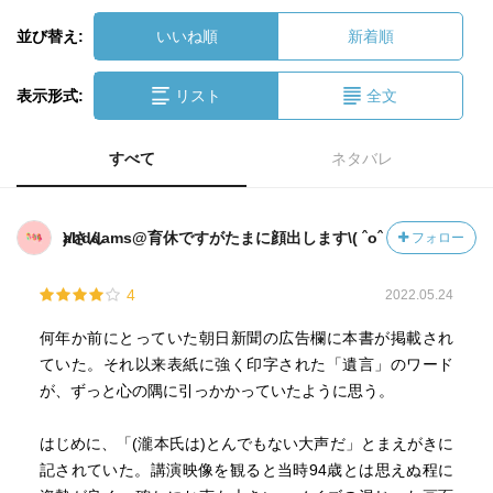
並び替え:
いいね順
新着順
表示形式:
リスト
全文
すべて
ネタバレ
ahddams@育休ですがたまに顔出します\( ˆoˆ )/さん
フォロー
4
2022.05.24
何年か前にとっていた朝日新聞の広告欄に本書が掲載され
ていた。それ以来表紙に強く印字された「遺言」のワード
が、ずっと心の隅に引っかかっていたように思う。
はじめに、「(瀧本氏は)とんでもない大声だ」とまえがきに
記されていた。講演映像を観ると当時94歳とは思えぬ程に