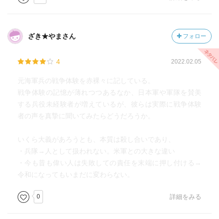
「実際は日本の本部から見すてられたときにもう殺されて
おるんです」
ざき★やまさん
フォロー
真珠湾攻撃やミッドウェー海戦といった歴史的瞬間、それ
らの現場にいらっしゃった事やそのお話を伺える機会には
4
2022.02.05
只々感謝するばかりである。ミッドウェーなんか正確な敗
因をイマイチ理解できずにいたから、それを直接肌で感じ
元海軍兵の戦争体験を赤裸々に記している。
られた氏の話は貴重であるばかりか、真実を知る第一歩に
戦争体験の記憶が薄れつつあるなか、日本軍や軍隊を賛美
もなった。
する兵役未経験者が増えているが、彼らは実際に戦争体験
氏をはじめとした生存者らが口封じのため監禁、のちに最
者の声を真摯に聞いてみたらどうだろうか。
前線に送られていたなんて、他にどこで知り得ただろう
か。
いくら大義があろうとも、本質は殺し合いであり、
・兵隊→人として扱われない。米軍との大きな違い
瀧本氏は20歳の徴兵検査を待たずして17歳で海軍に志願さ
・今も昔も偉い人は失敗しての責任を末端に押し付ける→
れた。将来は兵隊に行くものだと思われていたというが、
令和になってもいまだに変わらない。
早く入隊すれば昇進も早いだろうと就職感覚で決められて
いたのが意外でもあった。
0
詳細をみる
そして行きの汽車で流された涙の事を知って、死をも恐れ
ない軍国教育を盲信しきっていた訳ではなかったと、ほん