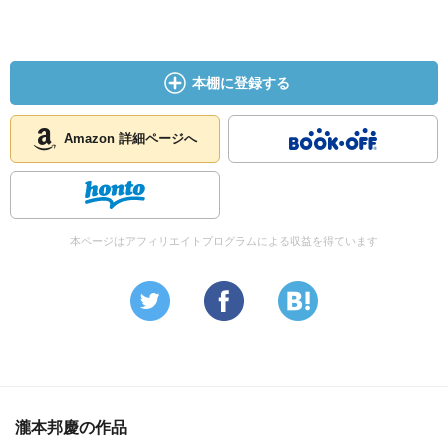
のわずかだが安心した。
過去には「過激」「聞くだけ無駄」と非難され、語り部活
本棚に登録する
動を中止された事もあった。
そうやって避け続けてしまえば、最後に聞いた言葉が本当
の本当に「遺言」となってしまう。真実を知るチャンスが
Amazon 詳細ページへ
永遠に失われる。その想像すら出来ないでいるのか。
「国を守るとか大きなことを考えないでほしい。ひとりひ
とりが幸せを守ってほしい」
本ページはアフィリエイトプログラムによる収益を得ています
遺言、すなわち瀧本氏が「命を削り、絞り吐き出した言葉
たち」。幸せもろとも守らなきゃいけない。
瀧本邦慶の作品