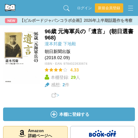
ログイン
新規会員登録
【ビルボードジャパンコラボ企画】2026年上半期話題作を考察
NEW
96歳 元海軍兵の「遺言」 (朝日選書
968)
瀧本邦慶
下地毅
朝日新聞出版
(2018.02.09)
ISBN・EAN:
9784022630674
4.33
本棚登録:
29
人
感想:
2
件
本棚に登録する
Amazon
詳細ページへ