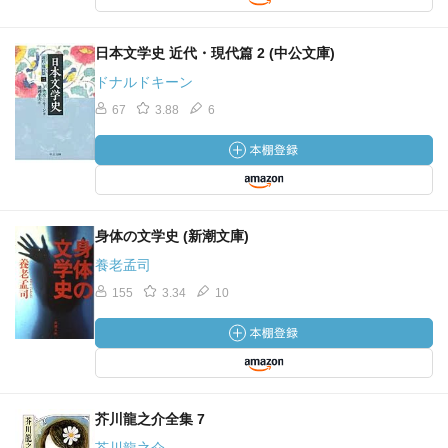
日本文学史 近代・現代篇 2 (中公文庫)
ドナルドキーン
67
3.88
6
身体の文学史 (新潮文庫)
養老孟司
155
3.34
10
芥川龍之介全集 7