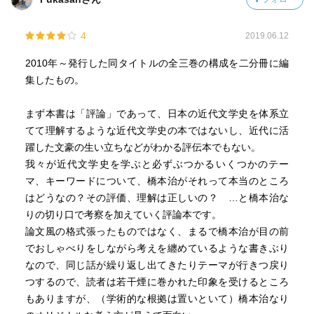
ら言文一致体を探求した作家達は自然主義を目指した訳で
はないという。「言えない」が作家の主題であったとして
4
2019.06.12
下巻に続く。
2010年～発行した同タイトルの全三巻の構成を二分冊に編
集したもの。
まず本書は「評論」であって、日本の近代文学史を体系立
てて理解するような近代文学史の本ではないし、近代に活
躍した文豪の生い立ちなどがわかる評伝本でもない。
我々が近代文学史を学ぶと必ずぶつかるいくつかのテー
マ、キーワードについて、橋本治がそれって本当のところ
はどうなの？その評価、理解は正しいの？ …と橋本治な
りの切り口で考察を加えていく評論本です。
論文風の格式張ったものではなく、まるで橋本治が目の前
でおしゃべりをしながら考えを纏めているような書きぶり
なので、同じ話が繰り返し出てきたりテーマが行きつ戻り
つするので、読者は若干煙に巻かれた印象を受けるところ
もありますが、（学術的な根拠は置いといて）橋本治なり