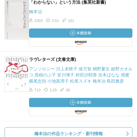
「わからない」という方法 (集英社新書)
橋本治
1003
3.51
101
ラヴレターズ (文春文庫)
アンソロジー 川上未映子 俵万智 桐野夏生 姫野カオル
コ 髙樹のぶ子 皆川博子 村田沙耶香 吉本ばなな 壇蜜
横尾忠則 小池真理子 松尾スズキ 橋本治 島田雅彦
710
3.35
36
橋本治の作品ランキング・新刊情報