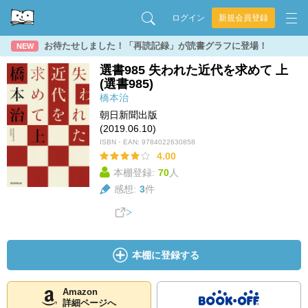
ログイン
新規会員登録
お待たせしました！「再読記録」が読書グラフに登場！
NEW
選書985 失われた近代を求めて 上
(選書985)
橋本治
朝日新聞出版
(2019.06.10)
ISBN・EAN:
9784022630858
4.00
本棚登録:
70
人
感想:
3
件
本棚に登録する
Amazon
詳細ページへ