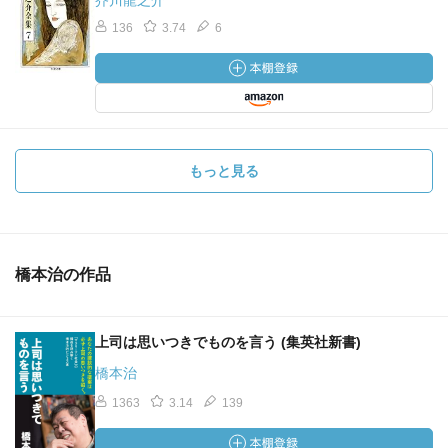
芥川龍之介
136
3.74
6
もっと見る
橋本治の作品
上司は思いつきでものを言う (集英社新書)
橋本治
1363
3.14
139