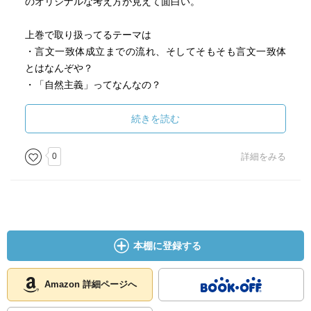
のオリジナルな考え方が見えて面白い。
上巻で取り扱ってるテーマは
・言文一致体成立までの流れ、そしてそもそも言文一致体
とはなんぞや？
・「自然主義」ってなんなの？
この２点です。
本書を読む前に、論じてる内容をより楽しむために読んで
続きを読む
おくと良いと思われる文豪の作品は
二葉亭四迷「平凡」「あいびき」（「浮雲」は、余裕が
0
詳細をみる
あれば…）
田山花袋「少女病」「蒲団」
森鴎外「ヰタ・セクスアリス」
以上となります。
特に、二葉亭四迷の「平凡」に対する熱量高めの高評価
本棚に登録する
は、そこまで深読みするか…？と思うところもありました
が、頷けるところも多々あって面白かった～。
Amazon 詳細ページへ