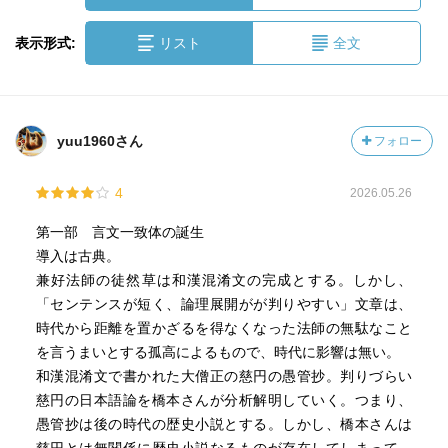
表示形式:
リスト
全文
yuu1960さん
フォロー
4
2026.05.26
第一部 言文一致体の誕生
導入は古典。
兼好法師の徒然草は和漢混淆文の完成とする。しかし、
「センテンスが短く、論理展開がが判りやすい」文章は、
時代から距離を置かざるを得なくなった法師の無駄なこと
を言うまいとする孤高によるもので、時代に影響は無い。
和漢混淆文で書かれた大僧正の慈円の愚管抄。判りづらい
慈円の日本語論を橋本さんが分析解明していく。つまり、
愚管抄は後の時代の歴史小説とする。しかし、橋本さんは