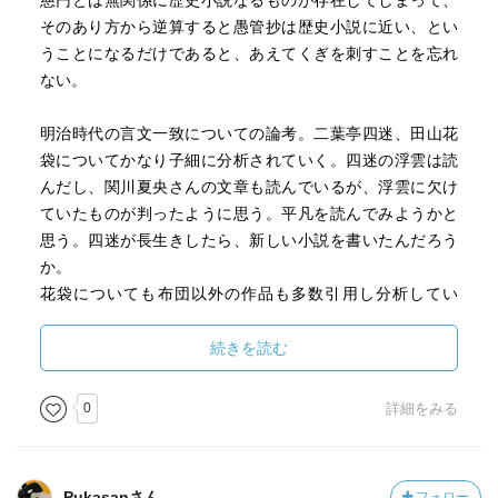
慈円とは無関係に歴史小説なるものが存在してしまって、
そのあり方から逆算すると愚管抄は歴史小説に近い、とい
うことになるだけであると、あえてくぎを刺すことを忘れ
ない。
明治時代の言文一致についての論考。二葉亭四迷、田山花
袋についてかなり子細に分析されていく。四迷の浮雲は読
んだし、関川夏央さんの文章も読んでいるが、浮雲に欠け
ていたものが判ったように思う。平凡を読んでみようかと
思う。四迷が長生きしたら、新しい小説を書いたんだろう
か。
花袋についても布団以外の作品も多数引用し分析してい
く。橋本さんの論考は面白いけど、こちらはやめとこうか
な。ひたすら思い続けた女性と２０年ぶりに再会し、相手
続きを読む
も同じ思だったことを知る。そして泣きながら去ってい
く。橋本さんは、つまり中年になった女に関心が無いとす
0
詳細をみる
る。いや～、酷いなあ。
文語体からの脱却に、自然主義の理論があり、しかしなが
Pukasanさん
フォロー