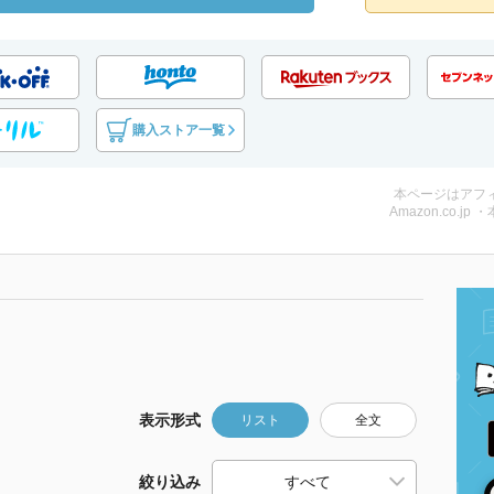
購入ストア一覧
本ページはアフ
Amazon.co.jp 
表示形式
リスト
全文
絞り込み