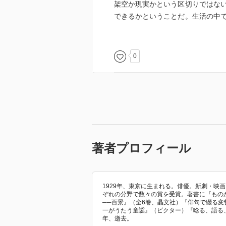
架空か現実かという区切りではな
できるかということだ。生活の中
が経験していなくても、なるほど
だ。
センスもユーモアも高名な句友も
0
い。しかし、彼は実に勉強熱心だ
に足を運び、よく人の話を聞く。
とで良い物を残そうとする姿勢は
せていただきたい。
著者プロフィール
1929年、東京に生まれる。俳優。新劇・映
ぞれの分野で数々の賞を受賞。著書に『もの
──百景』（全6巻、晶文社）『俳句で綴る変
一がうたう童謡』（ビクター）『唸る、語る、
年、逝去。