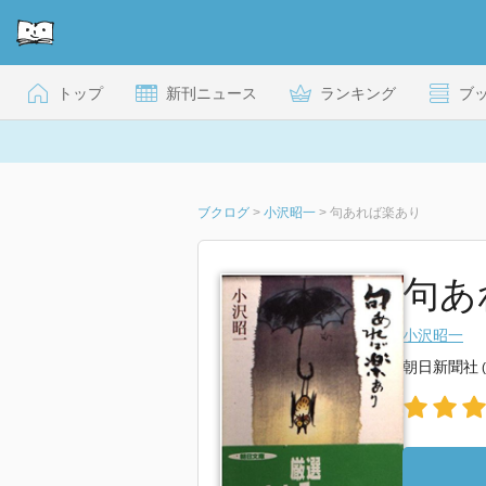
トップ
新刊ニュース
ランキング
ブ
ブクログ
>
小沢昭一
>
句あれば楽あり
句あ
小沢昭一
朝日新聞社