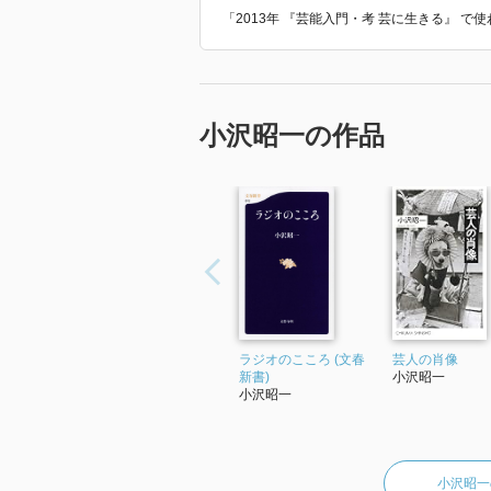
「2013年 『芸能入門・考 芸に生きる』 
小沢昭一の作品
ラジオのこころ (文春
芸人の肖像
新書)
小沢昭一
小沢昭一
小沢昭一