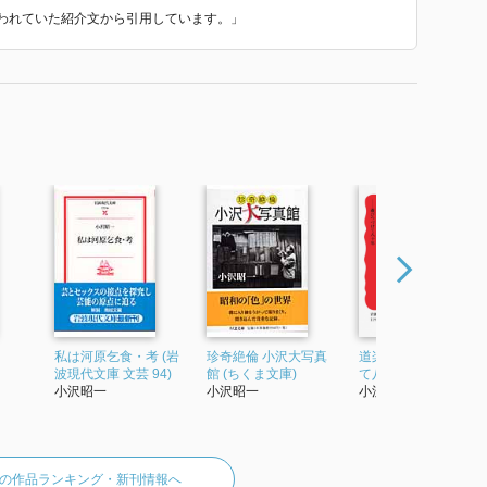
で使われていた紹介文から引用しています。」
私は河原乞食・考 (岩
珍奇絶倫 小沢大写真
道楽三昧 遊びつづけ
波現代文庫 文芸 94)
館 (ちくま文庫)
て八十年 (岩波新書)
小沢昭一
小沢昭一
小沢昭一
の作品ランキング・新刊情報へ