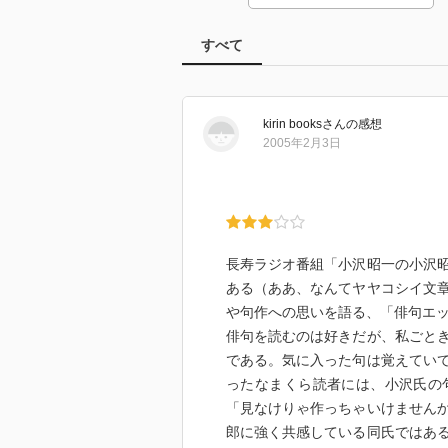
すべて
kirin books
さん
の感想
2005年2月3日
長寿ラジオ番組「小沢昭一の小沢
ある（ああ、なんてヤヤコシイ文
や句作への思いを語る、「俳句エ
俳句を読むのは好きだが、私ごと
である。気に入った句は覚えてい
ったなまくら読者には、小沢氏の
「見なけりゃ作っちゃいけません
郎に強く共感している同氏ではあ