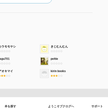
カラモモヤシ
きじむんむん
tagu701
peltie
アオキマイ
kirin books
本を探す
ようこそブクログへ
サポート