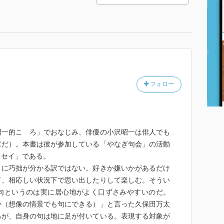
フォロー
昭一的こゝろ」でおなじみ、俳優の小沢昭一は俳人でも
章だ）。本書は彼が参加している「やなぎ句会」の活動
ッセイ」である。
きに巧拙が分かる訳ではない。好きか嫌いかがあるだけ
て、相応しい状況下で思い出したりして楽しむ。そうい
句というのは実に居心地がよく口ずさみやすいのだ。
か（想像の情景でも句にできる）」と言った久保田万太
るが、自身の句は地に足が付いている。表現する対象が