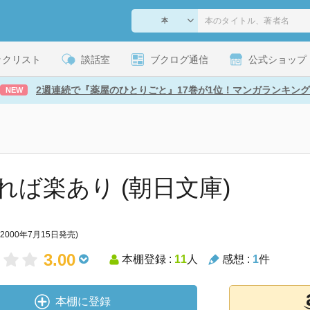
ックリスト
談話室
ブクログ通信
公式ショップ
2週連続で『薬屋のひとりごと』17巻が1位！マンガランキング
NEW
れば楽あり (朝日文庫)
(2000年7月15日発売)
3.00
本棚登録 :
11
人
感想 :
1
件
本棚に登録