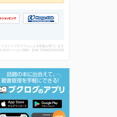
ィリエイトプログラムによる収益を得ています
・本 (224ページ) / ISBN・EAN: 9784022642356