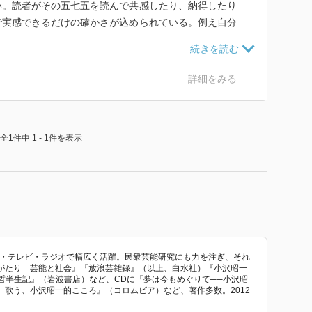
い。読者がその五七五を読んで共感したり、納得したり
で実感できるだけの確かさが込められている。例え自分
ねと思える小さな世界がある。重要なのは説得力なの
ある。広く評価もされている。慢心しても責めようがな
詳細をみる
。一番勉強になると言って入門書を多く読み、あちこち
一日一句を心掛け、「どしどし書きどしどし捨てる」こ
、写真でも見習うべきところだろう。もってお手本とさ
全1件中 1 - 1件を表示
画・テレビ・ラジオで幅広く活躍。民衆芸能研究にも力を注ぎ、それ
がたり 芸能と社会』『放浪芸雑録』（以上、白水社）『小沢昭一
哲半生記』（岩波書店）など、CDに『夢は今もめぐりて──小沢昭
歌う、小沢昭一的こころ』（コロムビア）など、著作多数。2012