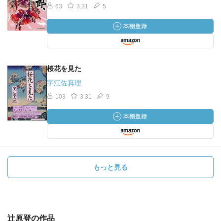
63
3.31
5
桜花を見た
宇江佐真理
103
3.31
9
もっと見る
辻原登の作品