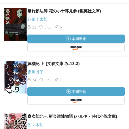
暴れ影法師 花の小十郎見参 (集英社文庫)
花家圭太郎
21
3.86
5
妖櫻記 上 (文春文庫 み-13-3)
皆川博子
74
3.62
7
慶次郎北へ 新会津陣物語 (ハルキ・時代小説文庫)
佐々木功