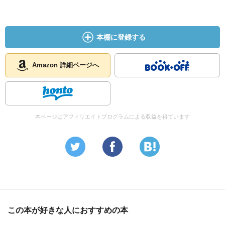
なにする気力もなく、とにかくよく眠っています。いくら
でも眠れます。
やっと、ＰＣを立ち上げることができました。そんなわけ
本棚に登録する
で『花はさくら木』もまだ手をつけていません。楽しみに
しています。
Amazon 詳細ページへ
本ページはアフィリエイトプログラムによる収益を得ています
この本が好きな人におすすめの本