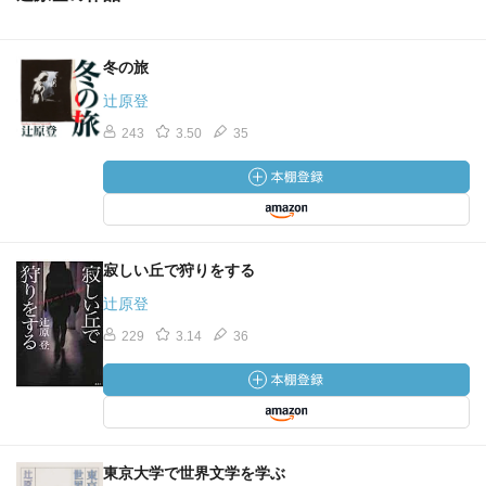
冬の旅
辻原登
243
3.50
35
寂しい丘で狩りをする
辻原登
229
3.14
36
東京大学で世界文学を学ぶ