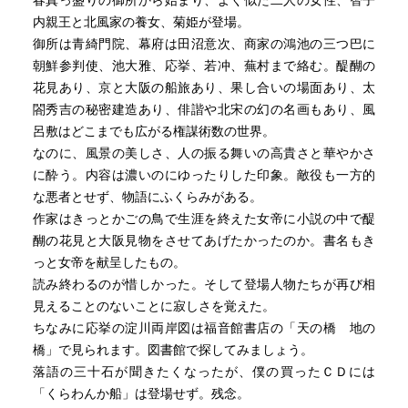
春真っ盛りの御所から始まり、よく似た二人の女性、智子
内親王と北風家の養女、菊姫が登場。
御所は青綺門院、幕府は田沼意次、商家の鴻池の三つ巴に
朝鮮参判使、池大雅、応挙、若冲、蕪村まで絡む。醍醐の
花見あり、京と大阪の船旅あり、果し合いの場面あり、太
閤秀吉の秘密建造あり、俳諧や北宋の幻の名画もあり、風
呂敷はどこまでも広がる権謀術数の世界。
なのに、風景の美しさ、人の振る舞いの高貴さと華やかさ
に酔う。内容は濃いのにゆったりした印象。敵役も一方的
な悪者とせず、物語にふくらみがある。
作家はきっとかごの鳥で生涯を終えた女帝に小説の中で醍
醐の花見と大阪見物をさせてあげたかったのか。書名もき
っと女帝を献呈したもの。
読み終わるのが惜しかった。そして登場人物たちが再び相
見えることのないことに寂しさを覚えた。
ちなみに応挙の淀川両岸図は福音館書店の「天の橋 地の
橋」で見られます。図書館で探してみましょう。
落語の三十石が聞きたくなったが、僕の買ったＣＤには
「くらわんか船」は登場せず。残念。