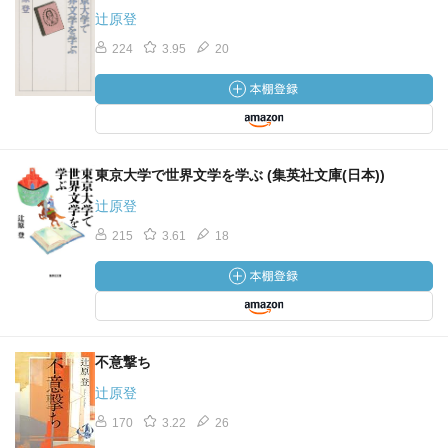
辻原登
224
3.95
20
東京大学で世界文学を学ぶ (集英社文庫(日本))
辻原登
215
3.61
18
不意撃ち
辻原登
170
3.22
26