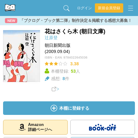
ログイン
新規会員登録
「ブクログ・ブック第二弾」制作決定＆掲載する感想大募集！
NEW
花はさくら木 (朝日文庫)
辻原登
朝日新聞出版
(2009.09.04)
ISBN・EAN:
9784022645036
3.38
本棚登録:
53
人
感想:
8
件
本棚に登録する
Amazon
詳細ページへ