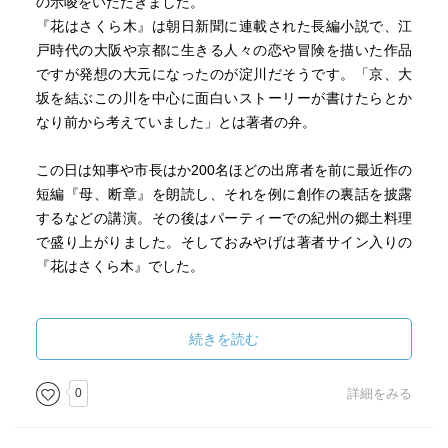
の示唆をいただきました。
『花はさくら木』は朝日新聞に連載された長編小説で、江
戸時代の大阪や京都に生きる人々の恋や冒険を描いた作品
ですが発想の大元になったのが淀川だそうです。「京、大
坂を結ぶこの川を中心に面白いストーリーが書けたらとか
なり前から考えていました」とは著者の弁。
この日は知事や市長はか200名ほどの出席者を前に最近作の
短編『母、断章』を朗読し、それを例に創作の裏話を披露
するなどの講演。その後はパーティーでの紀州の郷土料理
で盛り上がりました。そしておみやげは著者サイン入りの
『花はさくら木』でした。
先月末に捻挫をしてから腰痛の奇妙な痛みなどに悩まされ
ていました。
続きを読む
ところが、これはなんと帯状疱疹でした(涙) ３日の夜に湿
疹発見。
0
詳細をみる
神経痛の痛みでしょうか、ピリピリした痛みに攻められて
います。