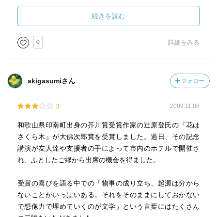
続きを読む
0
詳細をみる
akigasumiさん
フォロー
3
2009.11.08
和歌山県印南町出身の芥川賞受賞作家の辻原登氏の『花は
さくら木』が大佛次郎賞を受賞しました。過日、その記念
講演が友人達や支援者の手によって市内のホテルで開催さ
れ、ふとしたご縁から出席の機会を得ました。
受賞の喜びを語る中での「物事の成り立ち、起源は分から
ないことがいっぱいある。それをそのままにしておかない
で想像力で埋めていくのが文学」という言葉にはたくさん