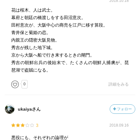
2018.10.18
花は桜木、人は武士。
幕府と朝廷の橋渡しをする田沼意次。
田村意次が、大阪中心の商売を江戸に移す算段。
青井保と菊姫の恋。
内親王の隠密大阪見物。
秀吉が残した地下城。
京から大阪へ船で行き来するときの閘門。
秀吉の朝鮮出兵の後始末で、たくさんの朝鮮人捕虜が、琵
琶湖で盗賊になる。
0
詳細をみる
ukaiyaさん
フォロー
3
2018.09.16
悪役にも、それぞれの論理が