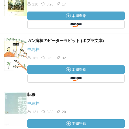
210
3.26
17
ガン病棟のピーターラビット (ポプラ文庫)
中島梓
162
3.63
32
転移
中島梓
131
3.83
20