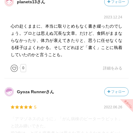
planets13さん
フォロー
2023.12.24
心の赴くままに、本当に取りとめもなく書き綴ったのでし
ょう。プロとは思えぬ冗長な文章。だけど、食餌がままな
らなかったり、体力が衰えてきたりと、思うに任せなくな
る様子はよくわかる。そしてどれほど「書く」ことに執着
していたのかと言うことも。
0
詳細をみる
Gyoza Runnerさん
フォロー
5
2022.06.26
「アマゾネスのように」「がん病棟のピーターラビット」
と読み継いできた。