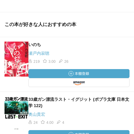
この本が好きな人におすすめの本
いのち
瀬戸内寂聴
219
3.00
26
33歳ガン漂流ラスト・イグジット (ポプラ文庫 日本文
学 122)
奥山貴宏
24
4.00
4