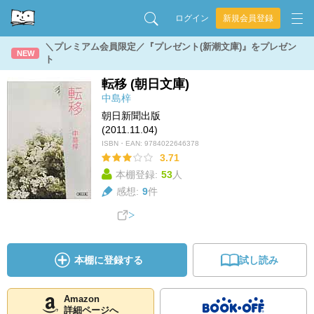
ログイン
新規会員登録
＼プレミアム会員限定／『プレゼント(新潮文庫)』をプレゼン
NEW
ト
転移 (朝日文庫)
中島梓
朝日新聞出版
(2011.11.04)
ISBN・EAN:
9784022646378
3.71
本棚登録:
53
人
感想:
9
件
本棚に登録する
試し読み
Amazon
詳細ページへ