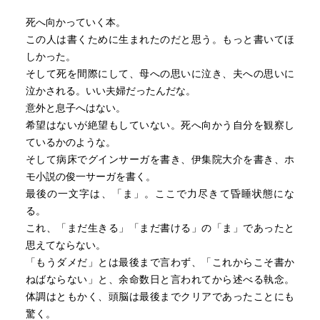
死へ向かっていく本。
この人は書くために生まれたのだと思う。もっと書いてほ
しかった。
そして死を間際にして、母への思いに泣き、夫への思いに
泣かされる。いい夫婦だったんだな。
意外と息子へはない。
希望はないが絶望もしていない。死へ向かう自分を観察し
ているかのような。
そして病床でグインサーガを書き、伊集院大介を書き、ホ
モ小説の俊一サーガを書く。
最後の一文字は、「ま」。ここで力尽きて昏睡状態にな
る。
これ、「まだ生きる」「まだ書ける」の「ま」であったと
思えてならない。
「もうダメだ」とは最後まで言わず、「これからこそ書か
ねばならない」と、余命数日と言われてから述べる執念。
体調はともかく、頭脳は最後までクリアであったことにも
驚く。