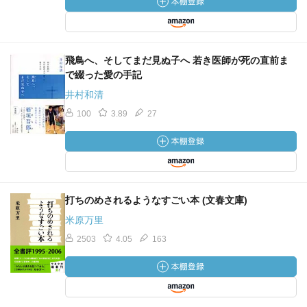
飛鳥へ、そしてまだ見ぬ子へ 若き医師が死の直前ま
で綴った愛の手記
井村和清
100
3.89
27
打ちのめされるようなすごい本 (文春文庫)
米原万里
2503
4.05
163