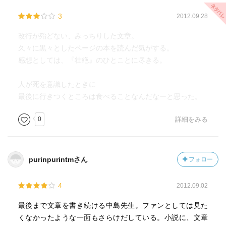
3
2012.09.28
改行が殆どない、みっちりした文章。
久々に黒々としたページの本を読んだ気がする。
感想としては、『壮絶』のひとことに尽きる。
人が死を意識したときに
最後に行きつくところは食べることなんだなーと思った。
0
詳細をみる
purinpurintmさん
フォロー
4
2012.09.02
最後まで文章を書き続ける中島先生。ファンとしては見た
くなかったような一面もさらけだしている。小説に、文章