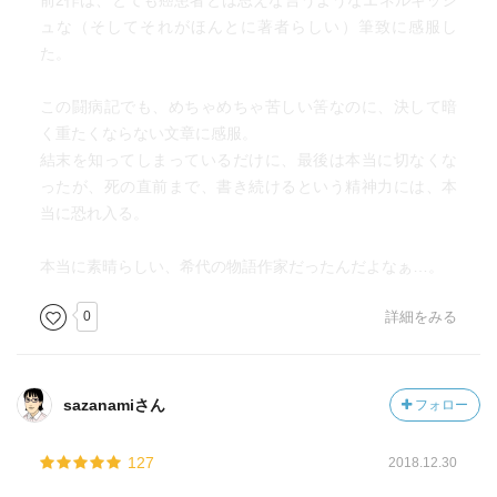
前2作は、とても癌患者とは思えな言うようなエネルギッシ
ュな（そしてそれがほんとに著者らしい）筆致に感服し
た。
この闘病記でも、めちゃめちゃ苦しい筈なのに、決して暗
く重たくならない文章に感服。
結末を知ってしまっているだけに、最後は本当に切なくな
ったが、死の直前まで、書き続けるという精神力には、本
当に恐れ入る。
本当に素晴らしい、希代の物語作家だったんだよなぁ…。
0
詳細をみる
sazanamiさん
フォロー
127
2018.12.30