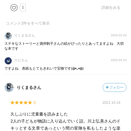
1
詳細をみる
コメント
2
件をすべて表示
りくまるさん
2023.03.23
ステキなストーリーと酒井駒子さんの絵がぴったりとあってますよね 大切
な本です
スピさん
2023.03.23
ですよね 表紙もとてもきれいで宝物です(⁠◍⁠•⁠ᴗ⁠•⁠◍⁠)
りくまるさん
フォロー
5
2021.10.14
久しぶりに児童書を読みました
2人の子どもが物語に入り込んでいく話。川上弘美さんのド
キッとする文章であっという間の冒険を私もしたような楽