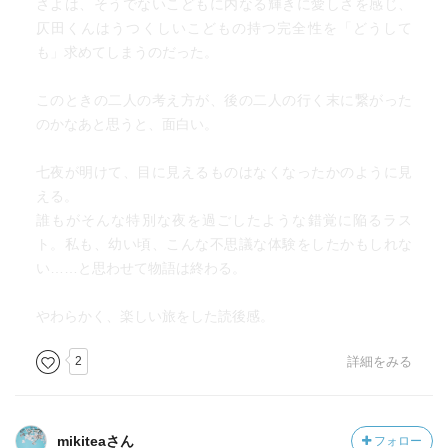
さよは、そうでないこどもに内なる輝きに愛しさを感じ、
当たり前のことさえ不思議だったあの頃。
仄田くんはうつくしいこどもの持つ完全性を「どうして
も」求めてしまうのだった。
さよは、母が子供の頃、
学校で苛められていたり、勉強が嫌いだったり
このときの二人の考え方が、後の二人の行く末に繋がった
大人に反発していたという意外な事実を知り、
のかなあと思うと、面白い。
心に変化が表れる。
七夜が明けて、目に見えるものはなくなったかのように見
本当は、みんな子供だった頃があって、
える。
例外なく誰もが年老いていくという世界の理を
誰もがそんな特別な夜を過ごしたような錯覚に陥るラス
冒険の中、さよは知らず知らずに学んでいくのである。
ト。私も、幼い頃、こんな不思議な体験をしたかもしれな
い……と思わせて物語は終わる。
父親のいないさよと母親のいない仄田くん。
やわらかく、楽しい旅をした読後感。
なんとなくよその家庭とは違うと
お互いに感じとっていた二人。
2
詳細をみる
しかし、二人は
境遇を呪うこともなく
mikiteaさん
フォロー