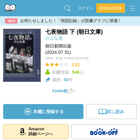
ログイン
新規会員登録
お待たせしました！「再読記録」が読書グラフに登場！
NEW
七夜物語 下 (朝日文庫)
川上弘美
朝日新聞出版
(2024.07.31)
ISBN・EAN:
9784022647795
3.81
本棚登録:
548
人
感想:
43
件
Kindle版
本棚に登録する
試し読み
Amazon
詳細ページへ