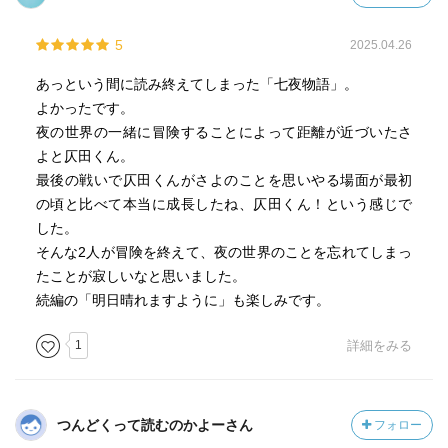
自ら行動する。
5
2025.04.26
二人の冒険は
子供たちなりの
あっという間に読み終えてしまった「七夜物語」。
運命に抗う、小さな反逆でもあるのだろう。
よかったです。
夜の世界の一緒に冒険することによって距離が近づいたさ
力を合わせ、知恵を振り絞りながら、
よと仄田くん。
様々な試練に
最後の戦いで仄田くんがさよのことを思いやる場面が最初
ありのままの自分たちの力だけで立ち向かっていく二人を
の頃と比べて本当に成長したね、仄田くん！という感じで
僕は冒険者の先輩として、記憶に留め、応援し続けた。
した。
そんな2人が冒険を終えて、夜の世界のことを忘れてしまっ
勇敢で聡明な少女と誠実で心優しき少年の冒険譚を
たことが寂しいなと思いました。
寝る前に少しずつ少しずつ耽溺した日々は、
続編の「明日晴れますように」も楽しみです。
僕が秘密基地で過ごした
あの密やかな日々のように
1
詳細をみる
胸躍る至福の時間だった。
つんどくって読むのかよーさん
フォロー