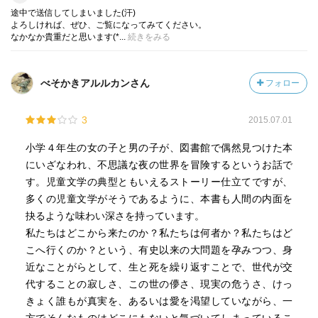
小学4年生になったばかりの
途中で送信してしまいました(汗)
おっとりして引っ込み思案な少女だ。
よろしければ、ぜひ、ご覧になってみてください。
なかなか貴重だと思います(*...
続きをみる
おそろいの白い運動靴を履き、
おそろいの白い帽子を被って
べそかきアルルカンさん
フォロー
さよと母の二人の朝の散歩のシーンは
詩情さえ漂うお気にいりのシーン。
3
2015.07.01
おもらしして初めて自分で洗濯をしたことや
小学４年生の女の子と男の子が、図書館で偶然見つけた本
魚の名前覚え競争でクラス一番になったことなど、
にいざなわれ、不思議な夜の世界を冒険するというお話で
ひんやりとした朝の空気を吸い込みながらする打ち明け話
す。児童文学の典型ともいえるストーリー仕立てですが、
の描写に
多くの児童文学がそうであるように、本書も人間の内面を
僕も秘密基地で交わした、
抉るような味わい深さを持っています。
学校では言えない好きな子の話や、
私たちはどこから来たのか？私たちは何者か？私たちはど
秘密基地のメンバーにだけ言えた将来の夢の話など、
こへ行くのか？という、有史以来の大問題を孕みつつ、身
フラッシュバックのように蒼い記憶がよみがえってきた。
近なことがらとして、生と死を繰り返すことで、世代が交
代することの寂しさ、この世の儚さ、現実の危うさ、けっ
きょく誰もが真実を、あるいは愛を渇望していながら、一