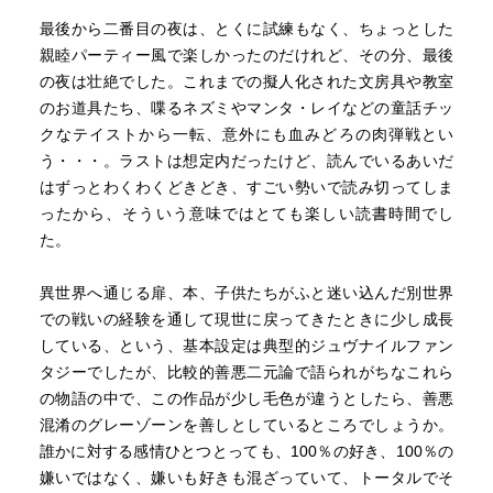
キャッチボールが上手くなってたり、
何度も練習したがダメだった自転車を補助輪ナシで乗りこ
最後から二番目の夜は、とくに試練もなく、ちょっとした
なせたり、
親睦パーティー風で楽しかったのだけれど、その分、最後
鉛筆やスプーンやお皿ややかんにコンパスやほうきなど
の夜は壮絶でした。これまでの擬人化された文房具や教室
モノたちが歩き回り人間の言葉を話す世界に行ったり、
のお道具たち、喋るネズミやマンタ・レイなどの童話チッ
さくらんぼのクラフティをみんなで作って食べたり、
クなテイストから一転、意外にも血みどろの肉弾戦とい
う・・・。ラストは想定内だったけど、読んでいるあいだ
二人が冒険する夜の世界は、
はずっとわくわくどきどき、すごい勢いで読み切ってしま
当たり前のことが、
ったから、そういう意味ではとても楽しい読書時間でし
当たり前ではなくなる世界なのだ。
た。
異世界へ通じる扉、本、子供たちがふと迷い込んだ別世界
母が連れてきた知らない男の人への嫌悪感。
での戦いの経験を通して現世に戻ってきたときに少し成長
母親と離婚をし会えなくなった大好きだった父親への想
している、という、基本設定は典型的ジュヴナイルファン
い。
タジーでしたが、比較的善悪二元論で語られがちなこれら
の物語の中で、この作品が少し毛色が違うとしたら、善悪
自分でないものを、
混淆のグレーゾーンを善しとしているところでしょうか。
自分と同じくらい大事にすることなどできない人間の業。
誰かに対する感情ひとつとっても、100％の好き、100％の
嫌いではなく、嫌いも好きも混ざっていて、トータルでそ