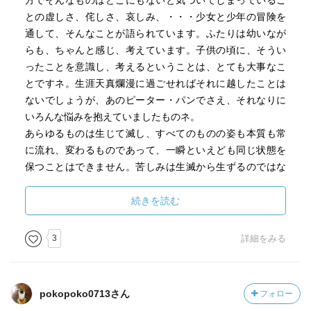
方でそんなものはどこにもないと気づいてしまっているこ
さよは感受性の強い少女だ。
との虚しさ、侘しさ、哀しみ、・・・少女と少年の冒険を
もしかしたら自分は
通して、そんなことが語られています。ふたりは幼いなが
みんなと少し違ってるのではないか…という不安。
らも、ちゃんと感じ、考えています。子供の頃に、そうい
ったことを意識し、考えるということは、とても大事なこ
とですネ。生涯天真爛漫に過ごせればそれに越したことは
ある日、図書館で引き寄せられた
ないでしょうが、あのピーター・パンでさえ、それなりに
何度読んでも中身を忘れてしまう
いろんな悩みを抱えていましたものネ。
『七夜物語』という本に魅せられたさよは、
あらゆるものは生じて滅し、すべてのものの姿も本質も常
さよの上をいき、『図書館のぬし』と呼ばれるくらい本好
に流れ、変わるものであって、一瞬といえども同じ状態を
きで理屈っぽい仄田(ほのだ)くんを誘い、
保つことはできません。苦しみは生滅から生ずるのではな
欅野高校にこっそり忍び込む。
く、生滅する存在であるにもかかわらず、それを常住なも
のであると勘違いするから苦しくなるんです。けれど、そ
続きを読む
そう、ここから二人の夜の冒険の旅が始まるのだ。
んなことは理屈ではわかっていても、そう簡単に割り切れ
るものじゃありません。大人だってこの物語の主人公であ
3
詳細をみる
る少女や少年のように、夜の世界を手探りで生きているん
真っ白なエプロン姿をして
だもんネッ。世界は概念的で、人生はままならないもので
二本足で歩く大ねずみのグリクレル。
すネェ。
pokopoko0713さん
フォロー
本書では川上さんらしいふわふわした艶っぽさは影をひそ
はちみつ色のかたまりをしたミエル。