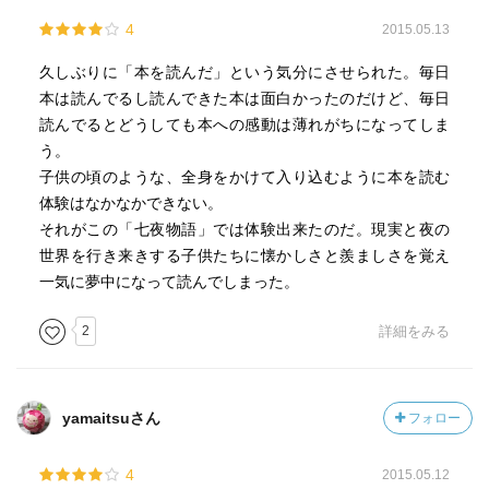
めていました。ちょっと残念な気がしないでもありません
4
2015.05.13
が、読み始めたら止まらなくなる物語でしたぁ。
三つの試験に合格しなければ家には帰れないという試練。
久しぶりに「本を読んだ」という気分にさせられた。毎日
本は読んでるし読んできた本は面白かったのだけど、毎日
べそかきアルルカンの詩的日常
二人が冒険する夜の世界は
読んでるとどうしても本への感動は薄れがちになってしま
http://blog.goo.ne.jp/b-arlequin/
想像を超越した不思議な世界だ。
う。
べそかきアルルカンの“銀幕の向こうがわ”
子供の頃のような、全身をかけて入り込むように本を読む
http://booklog.jp/users/besokaki-arlequin2
あったはずの階段がなくなってしまっていたり、
体験はなかなかできない。
いるはずのない『喋るねずみ』が大手をふって生活してい
それがこの「七夜物語」では体験出来たのだ。現実と夜の
たり、
世界を行き来きする子供たちに懐かしさと羨ましさを覚え
物理室がねずみの台所になっていたり、
一気に夢中になって読んでしまった。
眠くて仕方がなくなってしまう不思議な館に迷い込んだ
2
詳細をみる
り、
次の夜の世界でさよは時空を超え、
父と結婚する前の24歳だった母親に会ったり、
yamaitsuさん
フォロー
スポーツ音痴な仄田くんが
その夜の世界では
4
2015.05.12