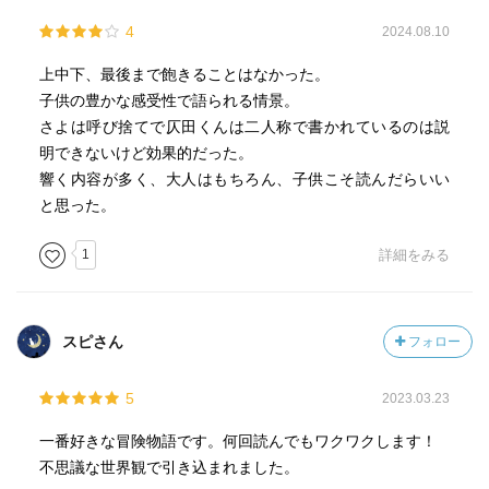
記憶はいつか薄れ行く。
4
2024.08.10
冒険の記憶も人はみな忘れてしまう。
上中下、最後まで飽きることはなかった。
けれどそれでいいのだ。
子供の豊かな感受性で語られる情景。
さよは呼び捨てで仄田くんは二人称で書かれているのは説
明できないけど効果的だった。
誰にも頼れないということ。
響く内容が多く、大人はもちろん、子供こそ読んだらいい
と思った。
未来とは、
自分たちが切り開いていくものだということ。
1
詳細をみる
記憶は薄れても、
二人が勝ち取って
スピさん
フォロー
手にしたこの思いは決して消えさることはなくて、
体のどこかに眠っていて
5
2023.03.23
必要な時に呼び覚まされるし、
揺らがない『核』となって
一番好きな冒険物語です。何回読んでもワクワクします！
二人を支える強さになるのだ。
不思議な世界観で引き込まれました。