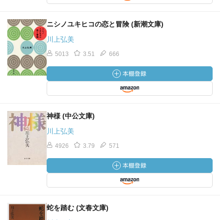
ニシノユキヒコの恋と冒険 (新潮文庫)
川上弘美
5013
3.51
666
神様 (中公文庫)
川上弘美
4926
3.79
571
蛇を踏む (文春文庫)