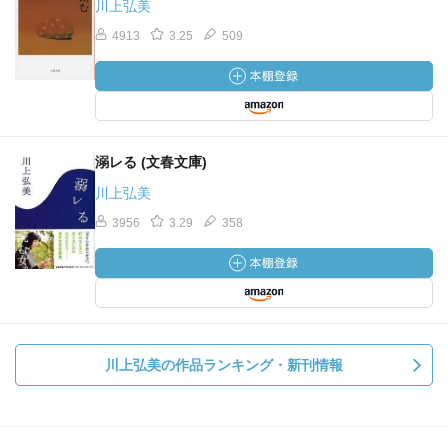
川上弘美
4913
3.25
509
溺レる (文春文庫)
川上弘美
3956
3.29
358
川上弘美の作品ランキング・新刊情報