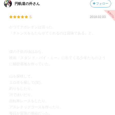
円軌道の外さん
フォロー
5
2018.02.03
かつてナポレオンは言った。
『チャンスをもたらせてくれるのは冒険である』と。
僕の子供の頃はみな、
映画『スタンド・バイ・ミー』に出てくる少年たちのよう
に秘密基地を作っていた。
山を探検して、
エロ本を探して(笑)、
釣りをしたり、
川で泳いだり、
自転車レースをしたり、
アスレチックコースを作ったり、
毎日が冒険の連続だった。