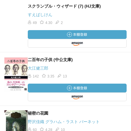
スクランブル・ウィザード (7) (HJ文庫)
すえばしけん
49
4.30
2
二百年の子供 (中公文庫)
大江健三郎
142
3.35
13
秘密の花園
野沢佳織 グラハム・ラスト バーネット
60
4.28
10