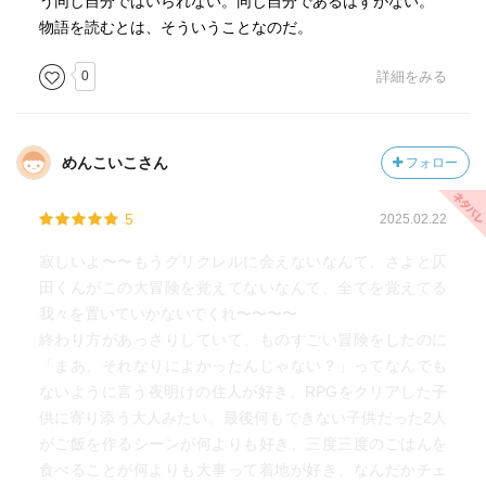
う同じ自分ではいられない。同じ自分であるはずがない。
物語を読むとは、そういうことなのだ。
0
詳細をみる
めんこいこさん
フォロー
5
2025.02.22
寂しいよ〜〜もうグリクレルに会えないなんて、さよと仄
田くんがこの大冒険を覚えてないなんて、全てを覚えてる
我々を置いていかないでくれ〜〜〜〜
終わり方があっさりしていて、ものすごい冒険をしたのに
「まあ、それなりによかったんじゃない？」ってなんでも
ないように言う夜明けの住人が好き、RPGをクリアした子
供に寄り添う大人みたい。最後何もできない子供だった2人
がご飯を作るシーンが何よりも好き、三度三度のごはんを
食べることが何よりも大事って着地が好き、なんだかチェ