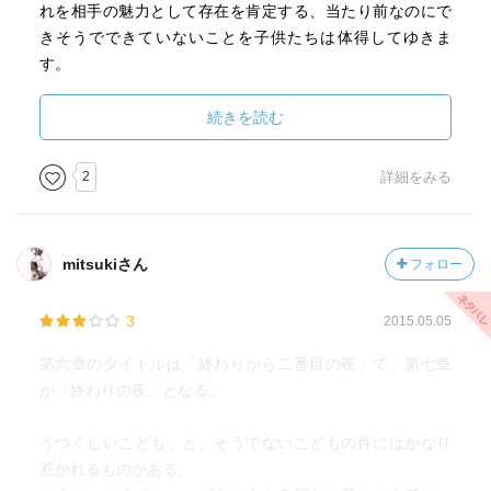
夜の冒険の中で少女は、
れを相手の魅力として存在を肯定する、当たり前なのにで
蓋をして目を背け続けてきた自分の本当の思いを見せつけ
きそうでできていないことを子供たちは体得してゆきま
られ、
す。
過酷なこの世の現実を目の当たりにし、
やがて苦悩していく。
ただ贅沢をいうなら、あまりにも古今東西この手のファン
続きを読む
タジー全般の既視感が強すぎて、新しい、川上弘美でなく
この川上さんが描く
ては書けない、という新鮮味は感じられなかったかも。
2
詳細をみる
子供への容赦ないスタンスに違和感を覚える人もいるかも
しれない。
mitsukiさん
フォロー
しかし、思い出して欲しい。
大人が思うほど、子供は子供ではない。
3
2015.05.05
子供は子供なりにちゃんといろんなことを考えていて、
簡単には諦めたりしないのだ。
第六章のタイトルは「終わりから二番目の夜」で、第七章
が「終わりの夜」となる。
自分の母親にも母親がいて、
うつくしいこども、と、そうでないこどもの件にはかなり
そしてその母にもまた母がいて、
惹かれるものがある。
そのまた母にも母がいるという、