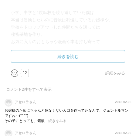
小学、中学と4度転校を繰り返していた僕は
本当は冒険したいのに普段は我慢しているお嬢様や、
学校をドロップアウトした仲間たちを誘っては
秘密基地を作り、
お気に入りのおもちゃや漫画や本を持ち寄って
コミュニティを築いていた。
(子供と侮るなかれ。服が汚れると困るお嬢様のために、ち
続きを読む
ゃんと危なくない入口も作っていたのだ)
12
詳細をみる
子供たちにとって、『冒険』とは何を意味し、
コメント
2
件をすべて表示
何をもたらすのだろう。
アセロラさん
2018.02.08
お嬢様のためにちゃんと危なくない入口を作ってたなんて、ジェントルマン
時は1977年。
ですね～(*^^*)
その子にとっても、素敵...
続きをみる
離婚をし母と二人で幸団地に引っ越してきて4年。
鳴海さよは、
アセロラさん
2018.02.08