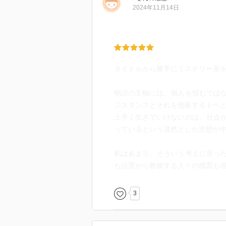
2024年11月14日
タイトルから勝手にミステリー系
物語の主軸には、個人を恨むでは
ジスタンスとそれを使嗾するトベ
上手く生きていけないのは、社会
っているという漠然とした思想が
私はあまり、そういう考えに至っ
ち位置から教唆する人々の構図も
3