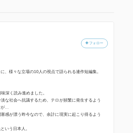
フォロー
に、様々な立場の10人の視点で語られる連作短編集。
興味深く読み進めました。
冷淡な社会へ抗議するため、テロが頻繁に発生するよう
すが…
閉塞感が漂う昨今なので、余計に現実に起こり得るよう
義という日本人。