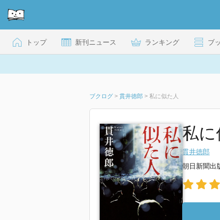
トップ
新刊ニュース
ランキング
ブ
ブクログ
>
貫井徳郎
>
私に似た人
私に
貫井徳郎
朝日新聞出