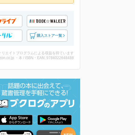
購入ストア一覧
ィリエイトプログラムによる収益を得ています
on.co.jp ・本 / ISBN・EAN: 9784022648488