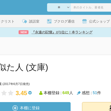
ックリスト
談話室
ブクログ通信
公式ショップ
『永遠の記憶』が1位に！本ランキング
NEW
似た人 (文庫)
版
(2017年6月7日発売)
3.45
本棚登録 :
649
人
感想 :
51
件
本棚に登録