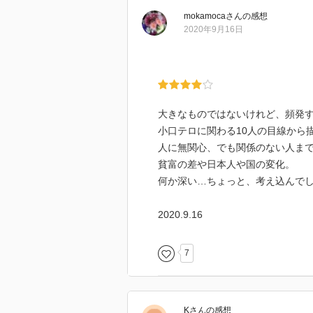
mokamoca
さん
の感想
2020年9月16日
大きなものではないけれど、頻発
小口テロに関わる10人の目線から
人に無関心、でも関係のない人ま
貧富の差や日本人や国の変化。
何か深い…ちょっと、考え込んで
2020.9.16
7
K
さん
の感想