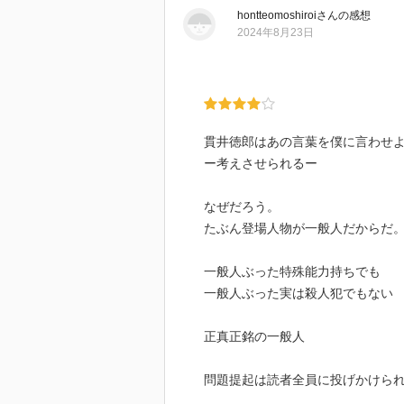
hontteomoshiroi
さん
の感想
2024年8月23日
貫井徳郎はあの言葉を僕に言わせ
ー考えさせられるー
なぜだろう。
たぶん登場人物が一般人だからだ
一般人ぶった特殊能力持ちでも
一般人ぶった実は殺人犯でもない
正真正銘の一般人
問題提起は読者全員に投げかけら