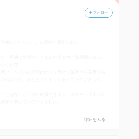
フォロー
を想像していたが、いい意味で裏切られた。
なく、普通に生活ができない社会を憎む貧困層によるレ
という存在。
が悪い、バブルの恩恵ばかりを受けて皺寄せを若者が被
中心の話だが、割とリアリティがあってゾクゾクした。
たことはないが十分に納得できるし、それを一つ上の立
現実味を帯びていてゾッとした。
詳細をみる