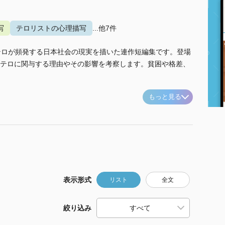
写
テロリストの心理描写
...他7件
テロが頻発する日本社会の現実を描いた連作短編集です。登場
テロに関与する理由やその影響を考察します。貧困や格差、
もっと見る
表示形式
リスト
全文
絞り込み