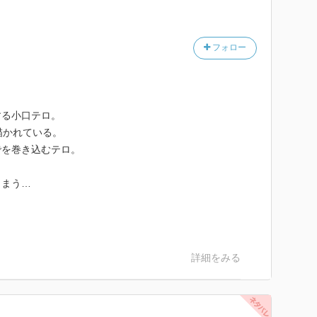
フォロー
する小口テロ。
描かれている。
でを巻き込むテロ。
しまう…
詳細をみる