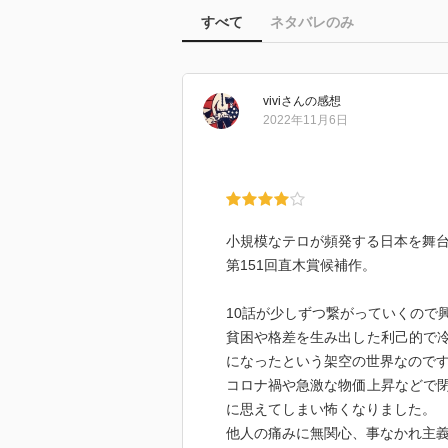
すべて
ネタバレのみ
vivi
さん
の感想
2022年11月6日
小規模なテロが頻発する日本を舞台
第151回直木賞候補作。
10話が少しずつ繋がっていくので
貧困や格差を生み出した利己的で
になったという架空の世界なので
コロナ禍や急激な物価上昇などで
に思えてしまい怖くなりました。
他人の痛みに無関心、事なかれ主