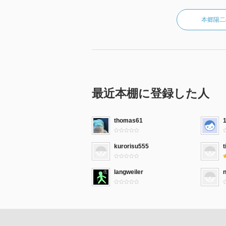
本郷陽二
最近本棚に登録した人
thomas61
kurorisu555
t
langweiler