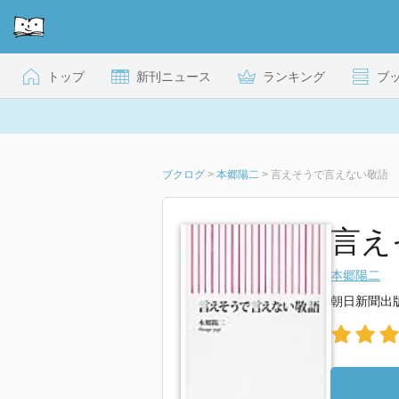
トップ
新刊ニュース
ランキング
ブ
ブクログ
>
本郷陽二
>
言えそうで言えない敬語
言え
本郷陽二
朝日新聞出