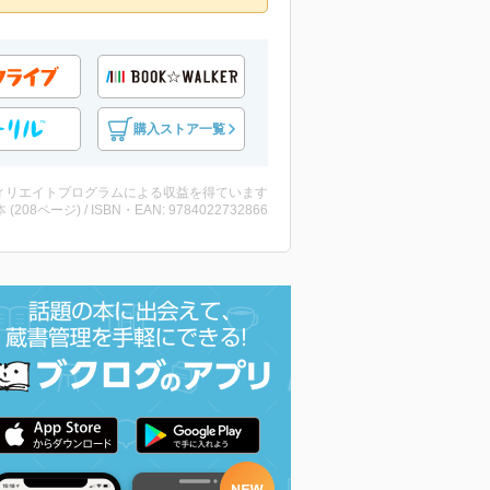
購入ストア一覧
ィリエイトプログラムによる収益を得ています
・本 (208ページ) / ISBN・EAN: 9784022732866