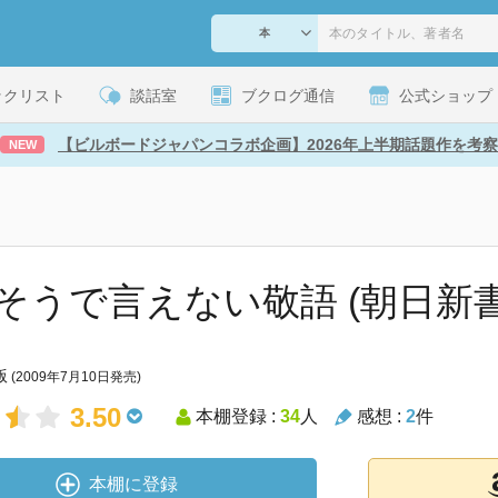
ックリスト
談話室
ブクログ通信
公式ショップ
【ビルボードジャパンコラボ企画】2026年上半期話題作を考察
NEW
そうで言えない敬語 (朝日新書
版
(2009年7月10日発売)
3.50
本棚登録 :
34
人
感想 :
2
件
本棚に登録