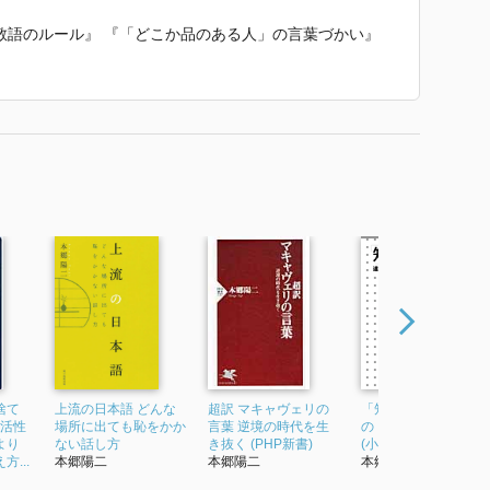
敬語のルール』 『「どこか品のある人」の言葉づかい』
る話260』 『もののはじまり おもしろ雑学』 『一緒に
わりの疑問が解決する 雑学の本』（以上、三笠書房《知的
ない 小学校で覚えた漢字』（KADOKAWA）、『これ
座』（日本文芸社）、『日本人が｢9割間違える」日本語』
がどんどん話し出す！ 沈黙がコワい人のための聞き上手の
！ できる大人 「この差」って何だ？』 で使われていた紹
捨て
上流の日本語 どんな
超訳 マキャヴェリの
「知」の強化書 達人
が活性
場所に出ても恥をかか
言葉 逆境の時代を生
の「知的習慣」を読
より
ない話し方
き抜く (PHP新書)
(小学館新書)
...
本郷陽二
本郷陽二
本郷陽二