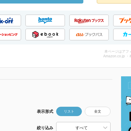
本ページはアフ
Amazon.co.jp 
表示形式
リスト
全文
絞り込み