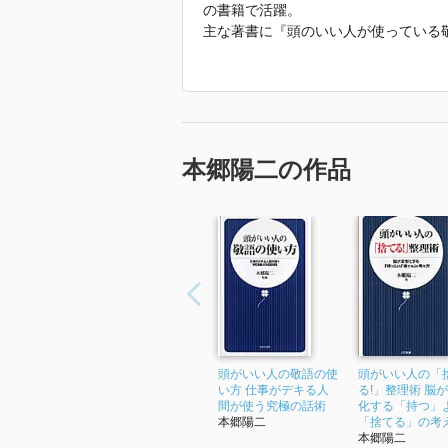
の書籍で活躍。
主な著書に『頭のいい人が使っている
『おもしろ雑学 世の中のふしぎがわか
いて楽しい人 疲れる人』 『身のま
生きかた文庫》）、『今さら他人に聞け
で差がつく！大人の「国語力」養成講
（PHP研究所）、『初対面でも、相手
コツ』（朝日新聞出版）などがある。
本郷陽二の作品
「2022年 『今さら他人に聞けない
介文から引用しています。」
頭がいい人の敬語の使
頭がいい人の「
い方 仕事がデキる人
る!」整理術 脳
間が使う究極の話術
化する「持つ」
本郷陽二
「捨てる」の考え方
本郷陽二