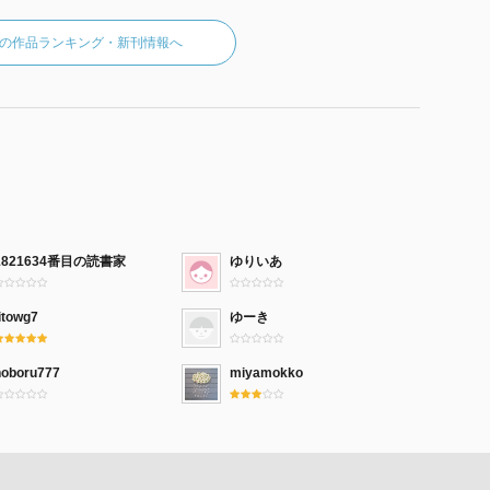
の作品ランキング・新刊情報へ
1821634番目の読書家
ゆりいあ
itowg7
ゆーき
noboru777
miyamokko