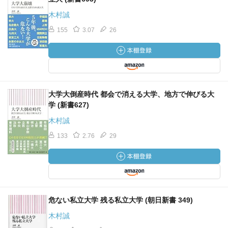
木村誠
155
3.07
26
大学大倒産時代 都会で消える大学、地方で伸びる大
学 (新書627)
木村誠
133
2.76
29
危ない私立大学 残る私立大学 (朝日新書 349)
木村誠