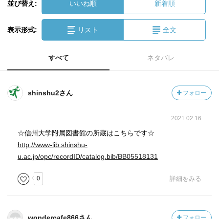
並び替え:
いいね順
新着順
表示形式:
リスト
全文
すべて
ネタバレ
shinshu2さん
フォロー
2021.02.16
☆信州大学附属図書館の所蔵はこちらです☆
http://www-lib.shinshu-
u.ac.jp/opc/recordID/catalog.bib/BB05518131
0
詳細をみる
wondercafe866さん
フォロー