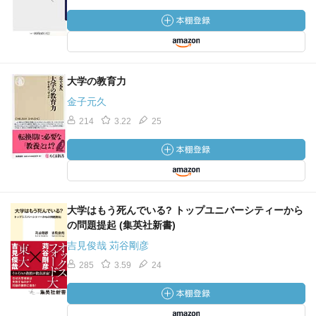
大学の教育力
金子元久
214
3.22
25
大学はもう死んでいる? トップユニバーシティーから
の問題提起 (集英社新書)
吉見俊哉 苅谷剛彦
285
3.59
24