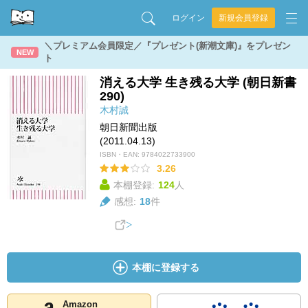
ログイン
新規会員登録
＼プレミアム会員限定／『プレゼント(新潮文庫)』をプレゼン
NEW
ト
消える大学 生き残る大学 (朝日新書
290)
木村誠
朝日新聞出版
(2011.04.13)
ISBN・EAN:
9784022733900
3.26
本棚登録:
124
人
感想:
18
件
本棚に登録する
Amazon