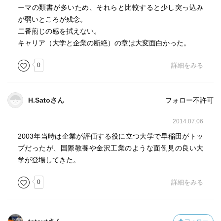
ーマの類書が多いため、それらと比較すると少し突っ込み
が弱いところが残念。
二番煎じの感を拭えない。
キャリア（大学と企業の断絶）の章は大変面白かった。
0
詳細をみる
H.Satoさん
フォロー不許可
2014.07.06
2003年当時は企業が評価する役に立つ大学で早稲田がトッ
プだったが、国際教養や金沢工業のような面倒見の良い大
学が登場してきた。
0
詳細をみる