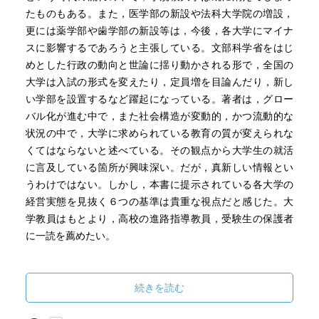
たものもある。また，医学部の新設や法科大学院の増設，
更には薬学部や歯学部の新設等は，今後，各大学にマイナ
スに影響するであろうと主張している。文部科学省をはじ
めとした行政の動向と世論に揺り動かされる形で，全国の
大学は入試の形式を変えたり，定員増を目論んだり，新し
い学部を設置するなど躍起になっている。著者は，グロー
バル化が進む中で，また社会構造が変動的，かつ流動的な
状況の中で，大学に求められている教育の質が変えられな
くてはならないと述べている。その観点から大学生の就活
に言及している箇所が興味深い。だが，真新しい情報とい
うわけではない。しかし，本書に提示されている各大学の
経営実態を見抜く６つの基準は貴重な視点だと感じた。大
学教員はもとより，高校の進路指導教員，受験生の保護者
に一読を薦めたい。
続きを読む