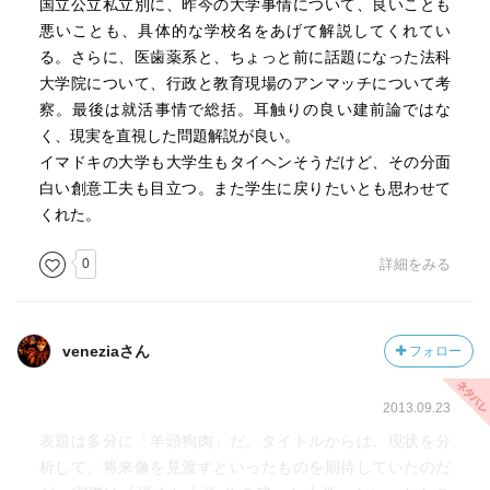
国立公立私立別に、昨今の大学事情について、良いことも
悪いことも、具体的な学校名をあげて解説してくれてい
る。さらに、医歯薬系と、ちょっと前に話題になった法科
大学院について、行政と教育現場のアンマッチについて考
察。最後は就活事情で総括。耳触りの良い建前論ではな
く、現実を直視した問題解説が良い。
イマドキの大学も大学生もタイヘンそうだけど、その分面
白い創意工夫も目立つ。また学生に戻りたいとも思わせて
くれた。
0
詳細をみる
veneziaさん
フォロー
2013.09.23
表題は多分に「羊頭狗肉」だ。タイトルからは、現状を分
析して、将来像を見渡すといったものを期待していたのだ