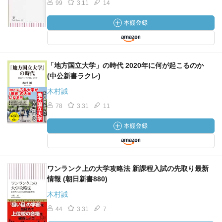
99
3.11
14
「地方国立大学」の時代 2020年に何が起こるのか
(中公新書ラクレ)
木村誠
78
3.31
11
ワンランク上の大学攻略法 新課程入試の先取り最新
情報 (朝日新書880)
木村誠
44
3.31
7