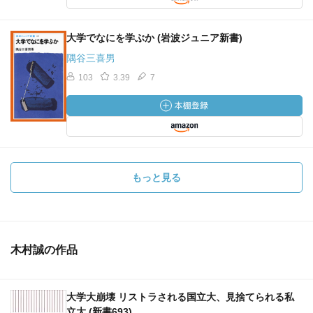
大学でなにを学ぶか (岩波ジュニア新書)
隅谷三喜男
103
3.39
7
もっと見る
木村誠の作品
大学大崩壊 リストラされる国立大、見捨てられる私
立大 (新書693)