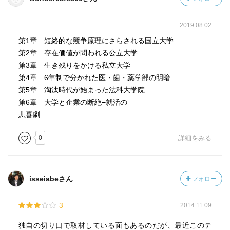
2019.08.02
第1章 短絡的な競争原理にさらされる国立大学
第2章 存在価値が問われる公立大学
第3章 生き残りをかける私立大学
第4章 6年制で分かれた医・歯・薬学部の明暗
第5章 淘汰時代が始まった法科大学院
第6章 大学と企業の断絶−就活の
悲喜劇
0
詳細をみる
isseiabeさん
フォロー
3
2014.11.09
独自の切り口で取材している面もあるのだが、最近このテ