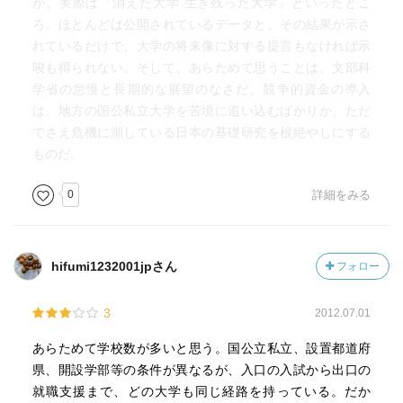
が、実際は『消えた大学 生き残った大学』といったとこ
ろ。ほとんどは公開されているデータと、その結果が示さ
れているだけで、大学の将来像に対する提言もなければ示
唆も得られない。そして、あらためて思うことは、文部科
学省の怠慢と長期的な展望のなさだ。競争的資金の導入
は、地方の国公私立大学を苦境に追い込むばかりか、ただ
でさえ危機に瀕している日本の基礎研究を根絶やしにする
ものだ。
0
詳細をみる
hifumi1232001jpさん
フォロー
3
2012.07.01
あらためて学校数が多いと思う。国公立私立、設置都道府
県、開設学部等の条件が異なるが、入口の入試から出口の
就職支援まで、どの大学も同じ経路を持っている。だか