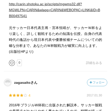
http://carin.shotoku.ac.jp/scripts/mgwms32.dll?
MGWLPN=CARIN&wlapp=CARIN&WEBOPAC=LINK&ID=B
B00497541
元サッカー日本代表主将・宮本恒靖が、サッカーＷ杯をよ
り楽しく、詳しく観戦するための知識を伝授。自身の代表
時代の逸話から現日本代表や優勝候補チームについての的
確な分析まで。あなたのＷ杯観戦力が確実に向上します。
(出版社HPより)
0
詳細をみる
zagasaitoさん
フォロー
4
2017.01.30
2016年ブラジルW杯前に出版された解説本。サッカー観戦