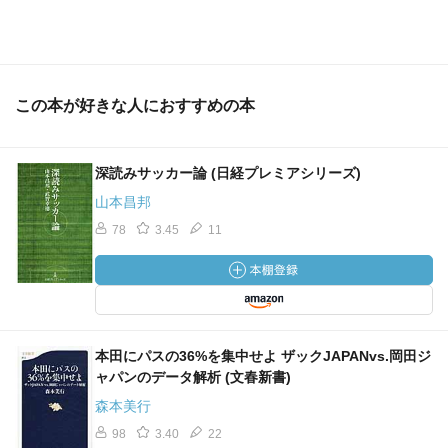
この本が好きな人におすすめの本
深読みサッカー論 (日経プレミアシリーズ)
山本昌邦
78
3.45
11
本田にパスの36%を集中せよ ザックJAPANvs.岡田ジ
ャパンのデータ解析 (文春新書)
森本美行
98
3.40
22