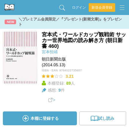
ログイン
新規会員登録
＼プレミアム会員限定／『プレゼント(新潮文庫)』をプレゼン
NEW
ト
宮本式・ワールドカップ観戦術 サッ
カー世界地図の読み解き方 (朝日新
書 460)
宮本恒靖
朝日新聞出版
(2014.05.13)
ISBN・EAN:
9784022735607
3.21
本棚登録:
89
人
感想:
9
件
本棚に登録する
試し読み