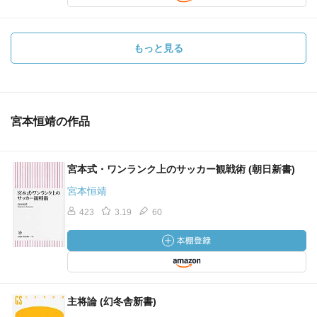
もっと見る
宮本恒靖の作品
宮本式・ワンランク上のサッカー観戦術 (朝日新書)
宮本恒靖
423
3.19
60
主将論 (幻冬舎新書)