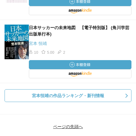
日本サッカーの未来地図 【電子特別版】 (角川学芸
出版単行本)
宮本 恒靖
10
5.00
2
宮本恒靖の作品ランキング・新刊情報
ページの先頭へ