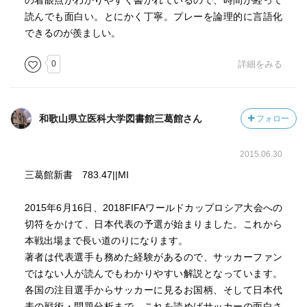
の着眼点がわかりやすく書かれているので、時間が経って
読んでも面白い。とにかく丁寧。プレーを論理的に言語化
できるのが羨ましい。
0
詳細をみる
和歌山県立医科大学図書館三葛館さん
フォロー
2015.06.30
三葛館新書 783.47||MI
2015年6月16日、2018FIFAワールドカップロシア大会への
切符をかけて、日本代表の予選が始まりました。これから
本戦出場まで長い道のりになります。
著者は代表選手も務めた経験があるので、サッカーファン
ではない人が読んでもわかりやすい解説となっています。
各国の注目選手からサッカーに見るお国柄、そして日本代
表の戦術・問題分析まで、これを読めばサッカーの面白さ