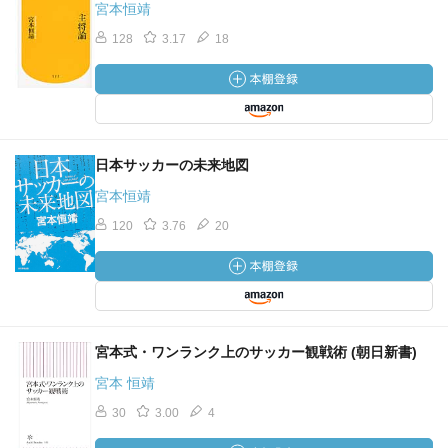
宮本恒靖
128
3.17
18
日本サッカーの未来地図
宮本恒靖
120
3.76
20
宮本式・ワンランク上のサッカー観戦術 (朝日新書)
宮本 恒靖
30
3.00
4