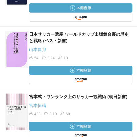
日本サッカー遺産 ワールドカップ出場舞台裏の歴史
と戦略 (ベスト新書)
山本昌邦
54
3.24
10
宮本式・ワンランク上のサッカー観戦術 (朝日新書)
宮本恒靖
423
3.19
60