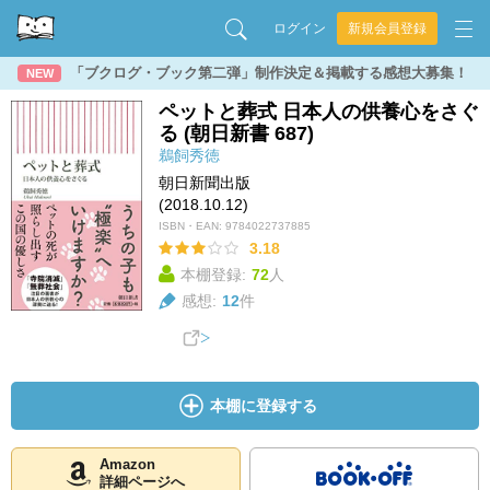
ログイン
新規会員登録
「ブクログ・ブック第二弾」制作決定＆掲載する感想大募集！
NEW
ペットと葬式 日本人の供養心をさぐ
る (朝日新書 687)
鵜飼秀徳
朝日新聞出版
(2018.10.12)
ISBN・EAN:
9784022737885
3.18
本棚登録:
72
人
感想:
12
件
本棚に登録する
Amazon
詳細ページへ