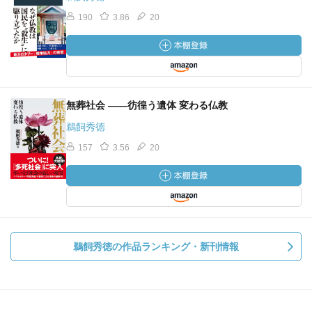
190
3.86
20
無葬社会 ――彷徨う遺体 変わる仏教
鵜飼秀徳
157
3.56
20
鵜飼秀徳の作品ランキング・新刊情報