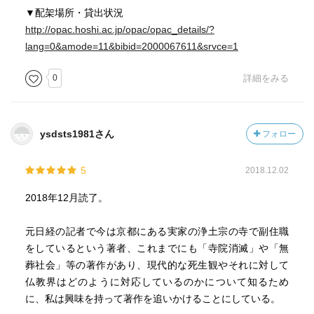
▼配架場所・貸出状況
http://opac.hoshi.ac.jp/opac/opac_details/?
lang=0&amode=11&bibid=2000067611&srvce=1
0
詳細をみる
ysdsts1981さん
フォロー
5
2018.12.02
2018年12月読了。
元日経の記者で今は京都にある実家の浄土宗の寺で副住職
をしているという著者、これまでにも「寺院消滅」や「無
葬社会」等の著作があり、現代的な死生観やそれに対して
仏教界はどのように対応しているのかについて知るため
に、私は興味を持って著作を追いかけることにしている。