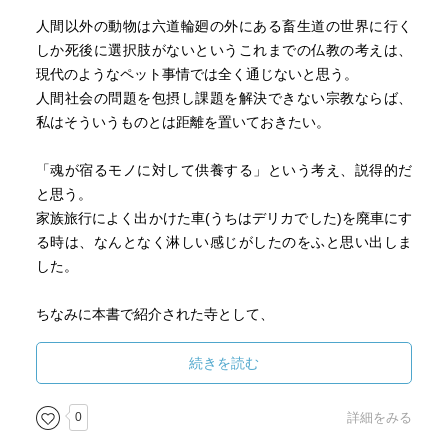
人間以外の動物は六道輪廻の外にある畜生道の世界に行く
しか死後に選択肢がないというこれまでの仏教の考えは、
現代のようなペット事情では全く通じないと思う。
人間社会の問題を包摂し課題を解決できない宗教ならば、
私はそういうものとは距離を置いておきたい。
「魂が宿るモノに対して供養する」という考え、説得的だ
と思う。
家族旅行によく出かけた車(うちはデリカでした)を廃車にす
る時は、なんとなく淋しい感じがしたのをふと思い出しま
した。
ちなみに本書で紹介された寺として、
感応寺(東京都世田谷区)…猫寺として有名
続きを読む
回向院(東京都台東区)…動物供養碑が多数ある
0
詳細をみる
備忘まで。