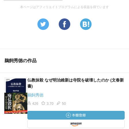
本ページはアフィリエイトプログラムによる収益を得ています
鵜飼秀徳の作品
仏教抹殺 なぜ明治維新は寺院を破壊したのか (文春新
書)
鵜飼秀徳
426
3.70
50