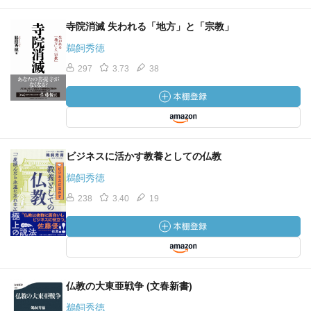
寺院消滅 失われる「地方」と「宗教」
鵜飼秀徳
297
3.73
38
ビジネスに活かす教養としての仏教
鵜飼秀徳
238
3.40
19
仏教の大東亜戦争 (文春新書)
鵜飼秀徳