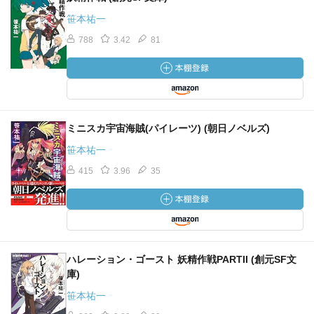
笹本祐一
788
3.42
81
ミニスカ宇宙海賊(パイレーツ) (朝日ノベルズ)
笹本祐一
415
3.96
35
ハレーション・ゴースト 妖精作戦PARTII (創元SF文
庫)
笹本祐一