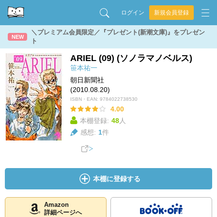
ログイン
新規会員登録
＼プレミアム会員限定／『プレゼント(新潮文庫)』をプレゼン
NEW
ト
ARIEL (09) (ソノラマノベルス)
笹本祐一
朝日新聞社
(2010.08.20)
ISBN・EAN:
9784022738530
4.00
本棚登録:
48
人
感想:
1
件
本棚に登録する
Amazon
詳細ページへ