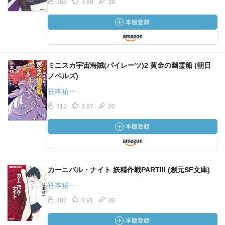
363
3.89
39
ミニスカ宇宙海賊(パイレーツ)2 黄金の幽霊船 (朝日
ノベルズ)
笹本祐一
312
3.87
20
カーニバル・ナイト 妖精作戦PARTIII (創元SF文庫)
笹本祐一
307
3.91
30