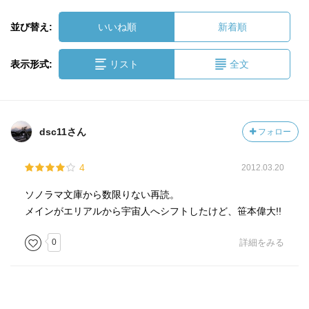
並び替え:
いいね順
新着順
表示形式:
リスト
全文
dsc11さん
フォロー
4
2012.03.20
ソノラマ文庫から数限りない再読。
メインがエリアルから宇宙人へシフトしたけど、笹本偉大!!
0
詳細をみる