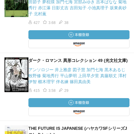
田節子 夢枕獏 加門七海 宮部みゆき 吉本ばなな 菊地
秀行 赤江瀑 日影丈吉 吉田知子 小池真理子 坂東眞砂
子 北村薫
427
3.68
38
ダーク・ロマンス 異形コレクション 49 (光文社文庫)
アンソロジー 井上雅彦 図子慧 加門七海 黒木あるじ
牧野修 菊地秀行 平山夢明 上田早夕里 真藤順丈 澤村
伊智 櫛木理宇 伴名練 篠田真由美
415
3.58
29
THE FUTURE IS JAPANESE (ハヤカワSFシリーズJ