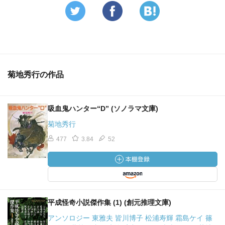
菊地秀行の作品
吸血鬼ハンター“D” (ソノラマ文庫)
菊地秀行
477
3.84
52
平成怪奇小説傑作集 (1) (創元推理文庫)
アンソロジー 東雅夫 皆川博子 松浦寿輝 霜島ケイ 篠