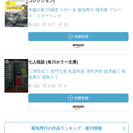
コレクション)
伊藤計劃 円城塔 小川一水 菊地秀行 飛浩隆 ブルー
ス・スターリング
320
3.27
22
七人怪談 (角川ホラー文庫)
三津田信三 加門七海 名梁和泉 澤村伊智 福澤徹三 菊
地秀行 霜島ケイ
318
3.39
9
菊地秀行の作品ランキング・新刊情報