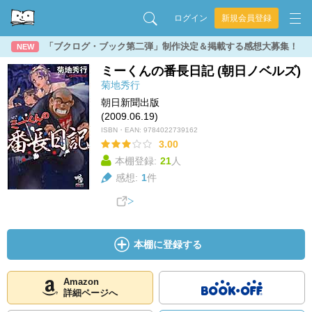
ログイン
新規会員登録
「ブクログ・ブック第二弾」制作決定＆掲載する感想大募集！
NEW
ミーくんの番長日記 (朝日ノベルズ)
菊地秀行
朝日新聞出版
(2009.06.19)
ISBN・EAN:
9784022739162
3.00
本棚登録:
21
人
感想:
1
件
本棚に登録する
Amazon
詳細ページへ