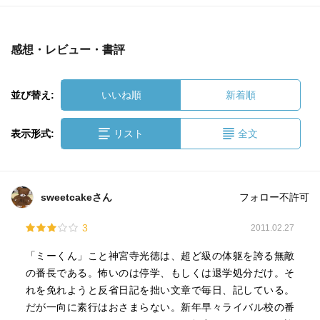
感想・レビュー・書評
並び替え:
いいね順
新着順
表示形式:
リスト
全文
sweetcakeさん
フォロー不許可
3
2011.02.27
「ミーくん」こと神宮寺光徳は、超ど級の体躯を誇る無敵
の番長である。怖いのは停学、もしくは退学処分だけ。そ
れを免れようと反省日記を拙い文章で毎日、記している。
だが一向に素行はおさまらない。新年早々ライバル校の番