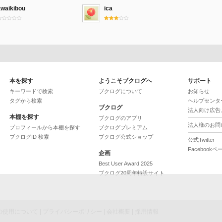
awaikibou
ica
本を探す
ようこそブクログへ
サポート
キーワードで検索
ブクログについて
お知らせ
タグから検索
ヘルプセンタ
ブクログ
法人向け広告
本棚を探す
ブクログのアプリ
法人様のお問
プロフィールから本棚を探す
ブクログプレミアム
ブクログID 検索
ブクログ公式ショップ
公式Twitter
Facebookペ
企画
Best User Award 2025
ブクログ20周年特設サイト
ieの使用について
|
プライバシーポリシー
|
会社概要
|
採用情報