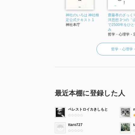
神社のいろは 神社検
齋藤孝のざっくり
定公式テキスト 1
洋思想 3つの「
神社本庁
で2500年をひ
み
哲学・心理学・宗.
哲学・心理学
最近本棚に登録した人
ペレストロイカきしもと
ttaro727
t