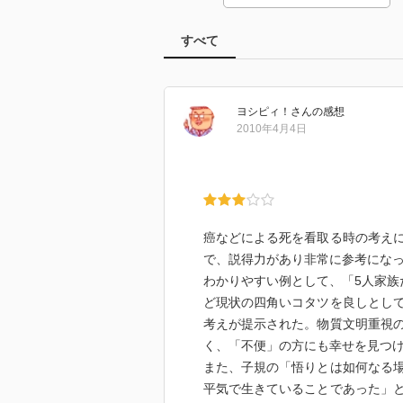
すべて
ヨシピィ！
さん
の感想
2010年4月4日
癌などによる死を看取る時の考え
で、説得力があり非常に参考にな
わかりやすい例として、「5人家族
ど現状の四角いコタツを良しとし
考えが提示された。物質文明重視
く、「不便」の方にも幸せを見つ
また、子規の「悟りとは如何なる
平気で生きていることであった」