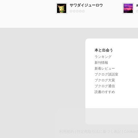
サワダイジューロウ
本と出会う
ランキング
新刊情報
新着レビュー
ブクログ談話室
ブクログ大賞
ブクログ通信
読書のすすめ
利用規約
|
特定商取引法に基づく表記
|
Cook