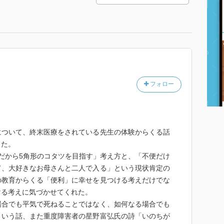
フォロー
について、終末医療をされている先生の体験からくる話
った。
だから5角形のコタツを目指す」考え方と、「不便だけ
て、大好きなお母さんと二人で入る」という現状肯定の
の教育からくる「便利」に幸せを見つける考えだけでな
ける考えに気づかせてくれた。
場合でも平気で死ねることではなく、如何なる場合でも
という話、また重度障害者の星野富弘氏の詩「いのちが