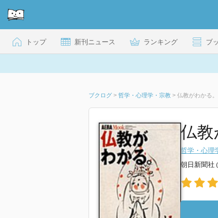
トップ
新刊ニュース
ランキング
ブ
ブクログ
>
哲学・心理学・宗教
>
仏教がわかる。
仏教
哲学・心理
朝日新聞社