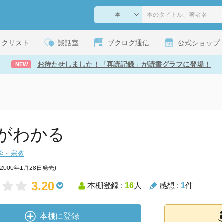
ックリスト
談話室
ブクログ通信
公式ショップ
お待たせしました！「再読記録」が読書グラフに登場！
NEW
がわかる
学・宗教
(2000年1月28日発売)
3.20
本棚登録 :
16
人
感想 :
1
件
本棚に登録