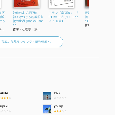
!西
神道の本 八百万の
アラン『幸福論』 2
密教の本 驚くべき秘
山脈」
神々がつどう秘教的祭
011年11月 (１００分
儀・修法の世界 (Boo
とつか
祀の世界 (Books Esot
ｄｅ 名著)
s Esoterica 1)
eri...
哲学・心理学・宗...
..
哲学・心理学・宗...
・宗教の作品ランキング・新刊情報へ
naruto
ロバ
aiyaki
youky