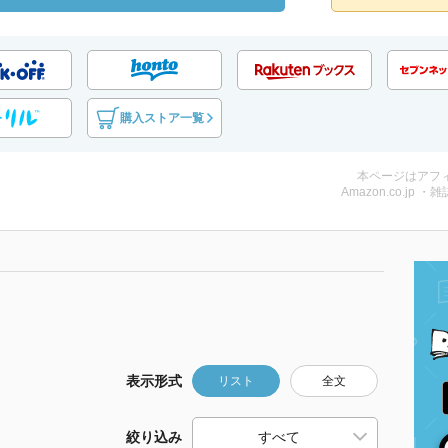
購入ストア一覧
本ページはアフ
Amazon.co.jp ・雑
表示形式
リスト
全文
絞り込み