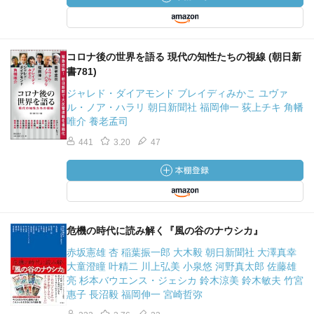
コロナ後の世界を語る 現代の知性たちの視線 (朝日新
書781)
ジャレド・ダイアモンド ブレイディみかこ ユヴァ
ル・ノア・ハラリ 朝日新聞社 福岡伸一 荻上チキ 角幡
唯介 養老孟司
441
3.20
47
危機の時代に読み解く『風の谷のナウシカ』
赤坂憲雄 杏 稲葉振一郎 大木毅 朝日新聞社 大澤真幸
大童澄瞳 叶精二 川上弘美 小泉悠 河野真太郎 佐藤雄
亮 杉本バウエンス・ジェシカ 鈴木涼美 鈴木敏夫 竹宮
惠子 長沼毅 福岡伸一 宮崎哲弥