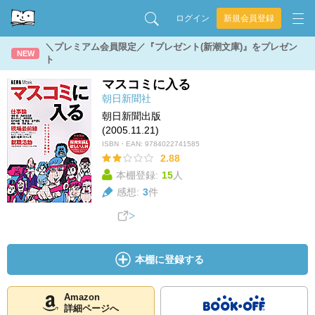
ログイン
新規会員登録
＼プレミアム会員限定／『プレゼント(新潮文庫)』をプレゼン
NEW
ト
マスコミに入る
朝日新聞社
朝日新聞出版
(2005.11.21)
ISBN・EAN:
9784022741585
2.88
本棚登録:
15
人
感想:
3
件
本棚に登録する
Amazon
詳細ページへ