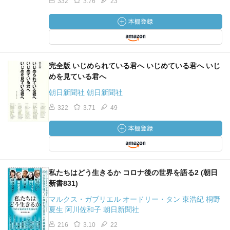
332
3.76
23
完全版 いじめられている君へ いじめている君へ いじ
めを見ている君へ
朝日新聞社 朝日新聞社
322
3.71
49
私たちはどう生きるか コロナ後の世界を語る2 (朝日
新書831)
マルクス・ガブリエル オードリー・タン 東浩紀 桐野
夏生 阿川佐和子 朝日新聞社
216
3.10
22