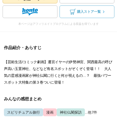
購入ストア一覧
本ページはアフィリエイトプログラムによる収益を得ています
作品紹介・あらすじ
【芸術生活/コミック劇画】遷宮イヤーの伊勢神宮、関西最高の呼び
声高い玉置神社、などなど有名スポットがぞくぞく登場！！ 大人
気の霊感漫画家が神社仏閣に行くと何が視えるの…？ 最強パワー
スポット大特集の第３巻ついに登場！
みんなの感想まとめ
スピリチュアル旅行
漫画
神社仏閣探訪
...他7件