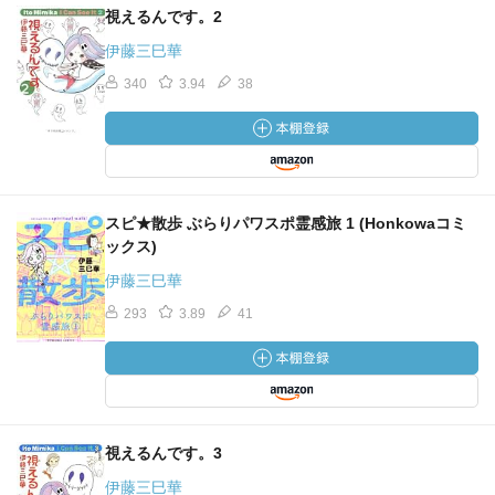
視えるんです。2
伊藤三巳華
340
3.94
38
スピ★散歩 ぶらりパワスポ霊感旅 1 (Honkowaコミ
ックス)
伊藤三巳華
293
3.89
41
視えるんです。3
伊藤三巳華