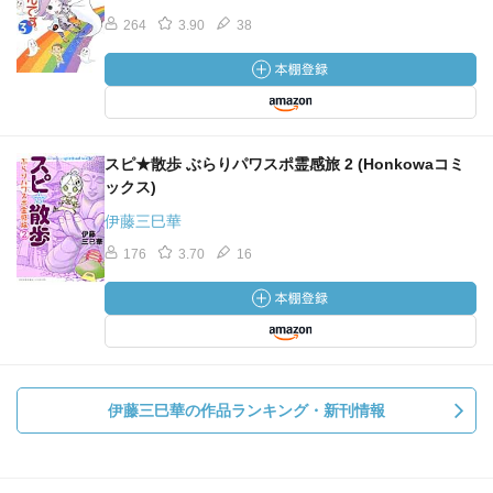
264
3.90
38
スピ★散歩 ぶらりパワスポ霊感旅 2 (Honkowaコミ
ックス)
伊藤三巳華
176
3.70
16
伊藤三巳華の作品ランキング・新刊情報