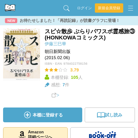
ログイン
新規会員登録
お待たせしました！「再読記録」が読書グラフに登場！
NEW
スピ☆散歩 ぶらりパワスポ霊感旅③
(HONKOWAコミックス)
伊藤三巳華
朝日新聞出版
(2015.02.06)
ISBN・EAN:
9784022758156
3.79
本棚登録:
105
人
感想:
7
件
本棚に登録する
試し読み
Amazon
詳細ページへ