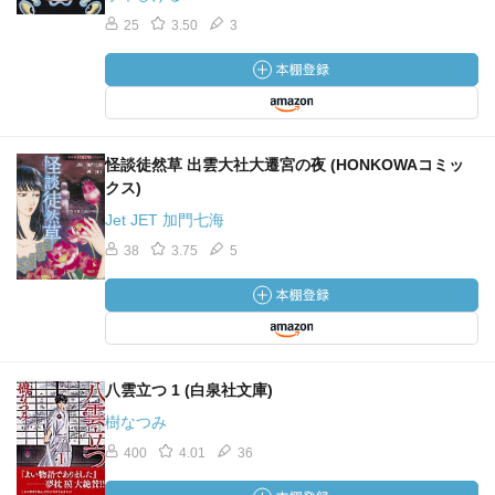
25
3.50
3
怪談徒然草 出雲大社大遷宮の夜 (HONKOWAコミッ
クス)
Jet JET 加門七海
38
3.75
5
八雲立つ 1 (白泉社文庫)
樹なつみ
400
4.01
36