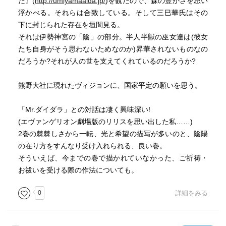
だ』(
http://umiyamaaida.jp/
)を観たので、森の豊かさを思い
浮かべる。それらは合致している。そして三巳華氏はその
下に封じられた存在を垣間見る。
それは伊勢神宮の「陰」の部分。半人半獣の巫女達は(彼女
たち自身がそう思わないためなのか)昇華されないものなの
だろうか?それが人の世を支えてくれているのだろうか?
熊野大社に現れたヴィジョンに、国家平定の願いを思う。
「Mr.ダイダラ」との対話は凄く興味深い!
(エヴァンゲリオン劇場版のリリスを思い出した私……)
2巻の棘棘しさから一転、光と希望の描写が多いのと、陰陽
の在り方をすんなり受け入れられる、良い巻。
そういえば、今までの巻で描かれていなかった、ご祈祷・
お祓いを受ける際の作法についても。
0
詳細をみる