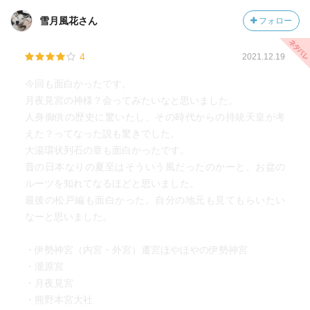
雪月風花さん
フォロー
4
2021.12.19
今回も面白かったです。
月夜見宮の神様？会ってみたいなと思いました。
人身御供の歴史に驚いたし、その時代からの持統天皇が考
えた？ってなった説も驚きでした。
大湯環状列石の章も面白かったです。
昔の日本なりの夏至はそういう風だったのかーと、お盆の
ルーツを知れてなるほどと思いました。
最後の松戸編も面白かった。自分の地元も見てもらいたい
なーと思いました。
・伊勢神宮（内宮・外宮）遷宮ほやほやの伊勢神宮
・瀧原宮
・月夜見宮
・熊野本宮大社