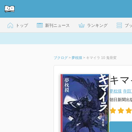
トップ
新刊ニュース
ランキング
ブ
ブクログ
>
夢枕獏
>
キマイラ 10 鬼骨変
キマ
夢枕獏
寺田
朝日新聞出