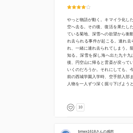
やっと物語が動く。キマイラ化し
空へ去る。その後、復活を果たし
ている菊地、深雪への欲望から衝
れ去られる事件が起こる。連れ去
れ、一緒に連れ去られてしまう。
知る。深雪を探し海へ出た九十九
後、円空山に帰ると雲斎が戻って
いくのだろうか。それにしても、
前の西城学園入学時、空手部入部
人物を一人ずつ深く掘り下げよう
ら長くなるのだと思うが、そこが
作者の術中にはまっているからで
10
bmwx1618
さん
の感想