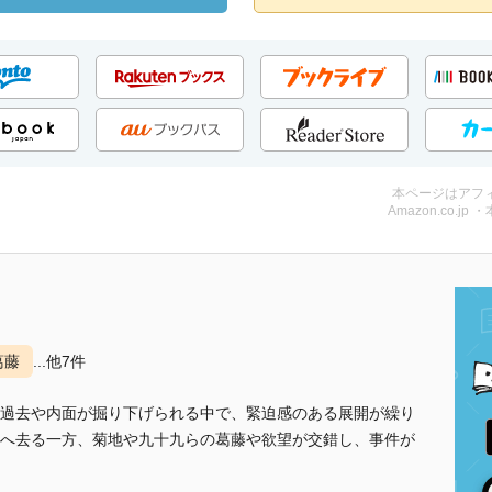
本ページはアフ
Amazon.co.jp 
葛藤
...他7件
過去や内面が掘り下げられる中で、緊迫感のある展開が繰り
へ去る一方、菊地や九十九らの葛藤や欲望が交錯し、事件が