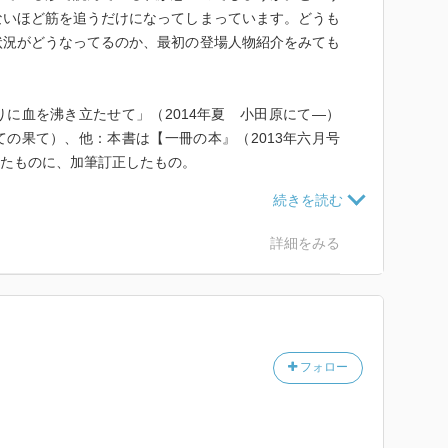
ないほど筋を追うだけになってしまっています。どうも
状況がどうなってるのか、最初の登場人物紹介をみても
。
に血を沸き立たせて」（2014年夏 小田原にて―）
の果て）、他：本書は【一冊の本』（2013年六月号
されたものに、加筆訂正したもの。
ス版→角川文庫版と移動しつつ読んでいたのが既読を読
巻で1冊になりナンバリングがずれてたこともあり、ソ
詳細をみる
しまっていた。
フォロー