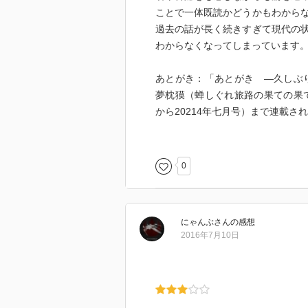
ことで一体既読かどうかもわから
過去の話が長く続きすぎて現代の
わからなくなってしまっています
あとがき：「あとがき ―久しぶり
夢枕獏（蝉しぐれ旅路の果ての果て
から20214年七月号）まで連載
ソノラマ文庫版→ソノラマノベル
んだ原因。ソノラマノベルス版が2
0
ノラマノベルス版の続きを読んで
にゃんぶ
さん
の感想
2016年7月10日