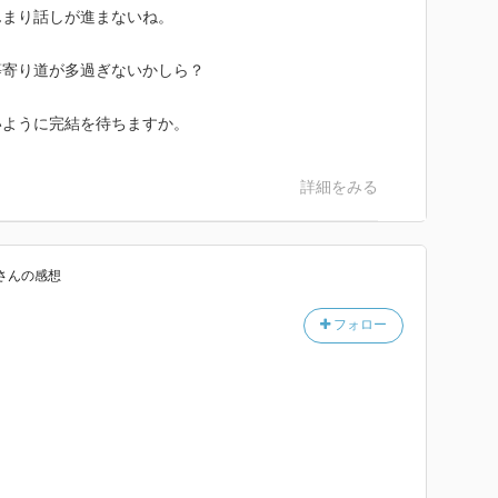
んまり話しが進まないね。
等寄り道が多過ぎないかしら？
いように完結を待ちますか。
詳細をみる
さん
の感想
フォロー