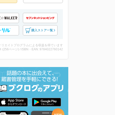
購入ストア一覧
ィリエイトプログラムによる収益を得ています
・本 (256ページ) / ISBN・EAN: 9784022760142