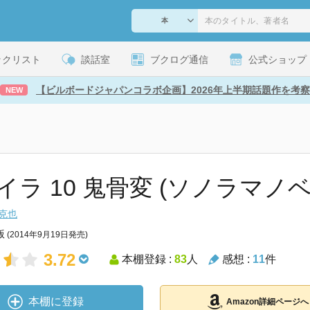
ックリスト
談話室
ブクログ通信
公式ショップ
【ビルボードジャパンコラボ企画】2026年上半期話題作を考察
NEW
イラ 10 鬼骨変 (ソノラマノ
克也
版
(2014年9月19日発売)
3.72
本棚登録 :
83
人
感想 :
11
件
本棚に登録
Amazon詳細ページへ