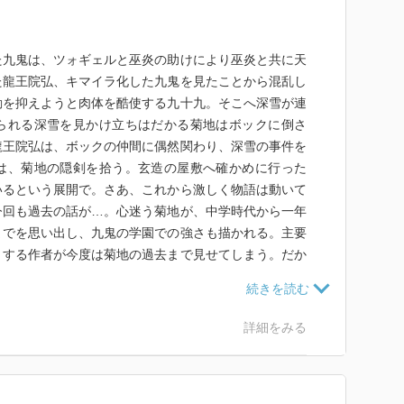
た九鬼は、ツォギェルと巫炎の助けにより巫炎と共に天
た龍王院弘、キマイラ化した九鬼を見たことから混乱し
動を抑えようと肉体を酷使する九十九。そこへ深雪が連
られる深雪を見かけ立ちはだかる菊地はボックに倒さ
龍王院弘は、ボックの仲間に偶然関わり、深雪の事件を
は、菊地の隠剣を拾う。玄造の屋敷へ確かめに行った
いるという展開で。さあ、これから激しく物語は動いて
今回も過去の話が…。心迷う菊地が、中学時代から一年
までを思い出し、九鬼の学園での強さも描かれる。主要
とする作者が今度は菊地の過去まで見せてしまう。だか
キマイラという物語なのだと贔屓目に見てしまうのは、
しょう。でも、大きく動く物語が見たい。
詳細をみる