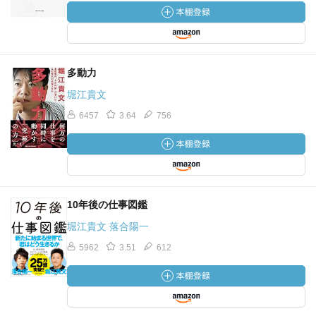
多動力
堀江貴文
6457
3.64
756
10年後の仕事図鑑
堀江貴文 落合陽一
5962
3.51
612