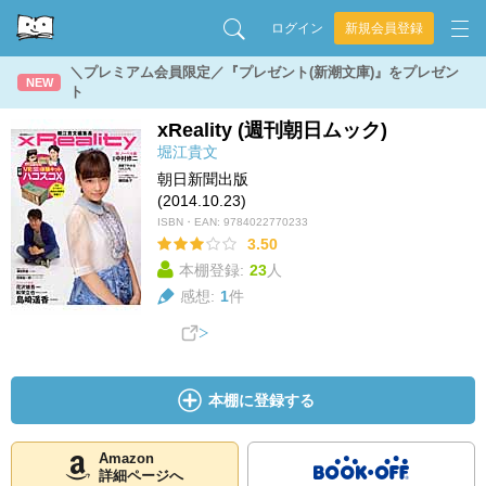
ログイン
新規会員登録
＼プレミアム会員限定／『プレゼント(新潮文庫)』をプレゼン
NEW
ト
xReality (週刊朝日ムック)
堀江貴文
朝日新聞出版
(2014.10.23)
ISBN・EAN:
9784022770233
3.50
本棚登録:
23
人
感想:
1
件
本棚に登録する
Amazon
詳細ページへ