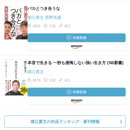
バカとつき合うな
堀江貴文 西野亮廣
3932
3.65
407
本音で生きる 一秒も後悔しない強い生き方 (SB新書)
堀江貴文
3674
3.62
421
堀江貴文の作品ランキング・新刊情報