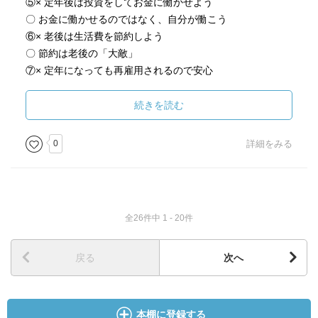
⑤× 定年後は投資をしてお金に働かせよう
〇 お金に働かせるのではなく、自分が働こう
⑥× 老後は生活費を節約しよう
〇 節約は老後の「大敵」
⑦× 定年になっても再雇用されるので安心
〇 再雇用で働くより独立を
【第２章】 お金の不安は「見える化」と「人脈」で解
続きを読む
決
●お金の不安は三つの「わからない」が理由
0
詳細をみる
150万円の貯金しかなかった／不安の理由は「わからない」
こと／収支予測で安心老後／『となりの億万長者』に見る
収支の大切さ ●収支予測は誰でもできる
収入は３種類しかない／収入を知る方法は？／支出も三つ
全26件中 1 - 20件
に分けられる／どうしても予測できないものは？
●医療と介護、本当に必要な金額は？✳️「800万円」が目安
／介護費用の目安は約550万円＋医療費の目安は250万円／
戻る
次へ
誰の介護なのか、誰が負担するのか？／自分の介護費用は
自分で用意する
●定年後の稼ぎは８万円で十分
本棚に登録する