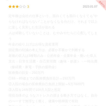
4．今日から始める「定活」
3
2023.01.07
・50代のうちに副業をしてみよう
定年後は会社の仕事という、面白くても面白くなくても”や
・定年男子の会でヨコの関係のコミュニティ作りを
らなければならない”ことがなくなる分だけ、それまで以上
・地方移住はまずリハーサルで（体験施設など）
に楽しく充実した生活が送れる
・定年後の転職は現役時代に事前準備をしておこう
人は経験していないことは、むやみやたらに心配してしま
う
5．やっておきたい老後準備
年金の繰り上げはお得な資産運用
・家事のススメ（メリット多し）
固定費の削減の考え方は、必要か不要かで判断する
・個人旅行で自立の第一歩を
老後の収入は3種類のみ：公的年金・企業年金・働いた収入
・勉強のススメ（何事にも好奇心を持って）
支出：日常生活費・自己実現費（趣味・娯楽）・一時出費
・笑顔と姿勢で見た目にも気を配る
（修繕費・家電・子供の援助金）
・SNSのススメ（新しい居場所、デメリットには注意）
医療費の目安：250万円
①65～89歳までの医療費負担合計→192万円
6．私たちの「定年前」－6人の事例に学ぶ
②入院の場合の医療費自己負担上限額→5万7600円
①社会保険労務士
③入院を24年間で10ｶ月入院と想定
・50代は自分のやりたいことをする最後のチャンス
現役自体のようなストレスの溜まる働き方ではなく、自分
・リスクを取らないとリターンは得られない
のぺーすで無理なく働く、健康や精神面で有効
②個人投資家、ボランティア