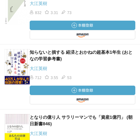
大江英樹
●育ジイ、育バアのススメ
832
3.31
73
なぜ、キレる老人が増えているのか／孤独感が犯罪の原因
に？／育ジイを積極的にやろう／「ママ友」「パパ友」で
はなく「ババ友」「ジジ友」
●異性の友達を持つことが大切⁉︎日本のオジサンは世界一孤
独？／なぜ異性の友達が必要なのか／パートナーより友達
が大事？
知らないと損する 経済とおかねの超基本1年生 (おと
【第４章】 今日から始める「定活」
なの学習参考書)
●副業のススメ
大江英樹
時代も追い風／①定年後に向けた準備としては最適／②自
712
3.55
53
分の好きなことができる／③新しい人脈ができる
●役職定年はチャンス
黄昏（たそがれ）る必要はない／役職定年を準備時間に活
用／役職定年後に何をすればいいか
●定年男子の会を楽しもう
となりの億り人 サラリーマンでも「資産1億円」 (朝
枠組みを超えたコミュニティの魅力／ヨコの関係は楽しい
日新書846)
／誰もが主宰者になれる／コミュニティ作りの効用
●地方移住のリハーサル
大江英樹