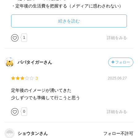
・定年後の生活費を把握する（メディアに惑わされない）
・退職金は生活資金の一部にしよう
・地域のコミュニティには奉仕するつもりで参加しよう
続きを読む
・夫婦間は適度な距離感で別々の趣味を
・投資より自分で働こう
1
詳細をみる
・節約より生活のダウンサイジングを
・定年後の再雇用より自分のやりたい仕事に転職
パパタイガーさん
フォロー
2．お金の不安は「見える化」と「人脈」で解決
・生活の収支予測をして不安を取り除く
3
2025.06.27
・医療・介護にかかる費用は約800万円
・定年後に働く場合の収入は夫婦で8万円を目安に
定年後のイメージが湧いてきた
・人脈作りを大切に（ギブ・ファーストの気持ちで）
少しずつでも準備して行こうと思う
3．老後はコミュニケーションが9割
0
詳細をみる
・50歳を過ぎたら会社の人とは付き合わない
・自分には全く縁遠い趣味を持ってみよう
・交流し合える友人を作り、積極的に世話役をやろう
ショウタンさん
フォロー不許可