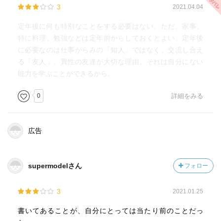
3
2021.04.04
定年後に何も特別なことをする必要はない。ただ、家事、
特に料理、勉強などは定年前からしておくとよい。定年後
に必要なのは仕事がらみの「知人」ではなく、交流し合え
る「友人」。異性の友達が大切な理由。それは自分にない
能力を学ぶことができるから。
0
詳細をみる
広告
supermodelさん
フォロー
3
2021.01.25
書いてあることが、自分にとっては当たり前のことだっ