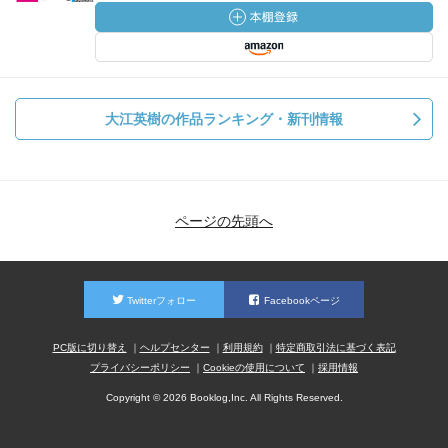
くする方法は／見た目だけでなく中身もカッコよく
●SNSを有効に使う
増えるシニアのSNS利用者／SNSは新しい「居場所」にな
りうる／デメリットも注意／世界が格段に拡がる
【第６章】 私たちの「定年前」│６人の事例に学ぶ
大江英樹の作品ランキング・新刊情報
●「リスクを取らない限りリターンを得ることできない」
心の病をきっかけに転身／中高年になっても転職・起業は
できる
●「人生も自己裁量で良い‼️」
ページの先頭へ
教師をやってわかったことは……／時機を逸しては望む収
穫は得られない
●「70代後半を迎えて、自分のやるべきことがわかってき
た」定年後に生まれ故郷へ戻ってボランティア／地元との
Twitterフォロー
Facebookページ
つながり、そして原発事故をきっかけに
●「音楽は一生の友。これからもずっと続けて行きたい」
PC版に切り替え
ヘルプセンター
利用規約
特定商取引法に基づく表記
プライバシーポリシー
Cookieの使用について
採用情報
「サラリーマン」と「ミュージシャン」、二足の草鞋／
「変化」を〝楽しみ〞と捉えること
Copyright © 2026 Booklog,Inc. All Rights Reserved.
●「常に人との接点を持っていたい」
「孤独解消コンサルタント」／「働き続けられること」が