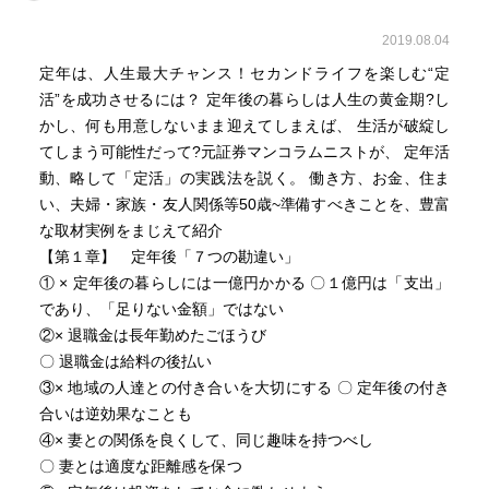
2019.08.04
定年は、人生最大チャンス！セカンドライフを楽しむ“定
活”を成功させるには？ 定年後の暮らしは人生の黄金期?し
かし、何も用意しないまま迎えてしまえば、 生活が破綻し
てしまう可能性だって?元証券マンコラムニストが、 定年活
動、略して「定活」の実践法を説く。 働き方、お金、住ま
い、夫婦・家族・友人関係等50歳~準備すべきことを、豊富
な取材実例をまじえて紹介
【第１章】 定年後「７つの勘違い」
① × 定年後の暮らしには一億円かかる 〇１億円は「支出」
であり、「足りない金額」ではない
②× 退職金は長年勤めたごほうび
〇 退職金は給料の後払い
③× 地域の人達との付き合いを大切にする 〇 定年後の付き
合いは逆効果なことも
④× 妻との関係を良くして、同じ趣味を持つべし
〇 妻とは適度な距離感を保つ