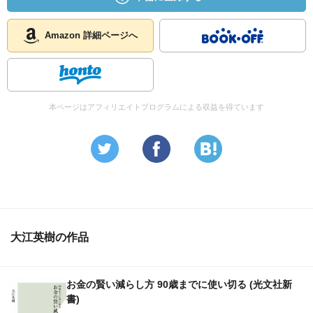
現役並に稼ぐ必要は全くない／65歳からの収支の目安は？
／「夫婦で８万円」稼げればよい／働くことのメリットは
Amazon 詳細ページへ
多い ！！！
●お金の安心は「人脈」で手に入れる
「人とのつながり」が大事／「人脈」の本当の意味／「人
脈」作りの基本は「ギブ・ファースト」
【第３章】 老後はコミュニケーションが９割
本ページはアフィリエイトプログラムによる収益を得ています
●50歳を過ぎたら会社の人間とは付き合わない
男性は「ヨコ」のコミュニケーションが苦手／コミュニケ
ーションは「慣れる」しかない／なぜ、社内の人間と付き
合ってはいけないのか／いつかは会社を出ていくことを覚
悟
●自分には全く縁遠い趣味を持ってみる
趣味を見つける意外な方法／衝撃を受けた先輩のひと言／
大江英樹の作品
謙虚になろう
●参加者ではなく、世話役・プロデューサーになろう
「友人」と「知人」は分けること／マメに顔を出そう／昔
お金の賢い減らし方 90歳までに使い切る (光文社新
の友人の復活／単なる参加者ではなく、世話役をやるべし
書)
／自分でコミュニティを作る