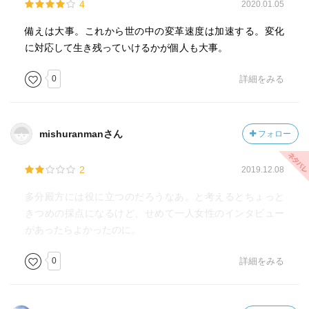
4
2020.01.05
あとがきから
定年というのは表現を変えれば「自由」を手にすること
備えは大事。これから世の中の変革速度は加速する。変化
です。自分の好きなことがやれるときが来たということな
に対応して生き残っていけるかが個人も大事。
のです。サラリーマンは自分のやりたいことも我慢して一
生懸命働いてきました。その結果としての定年後までが人
0
詳細をみる
の意見に左右されるのはできることなら御免こうむりたい
ものです。自分の定年後ぐらい自分の好きにさせてほしい
と思うのは当然です。（p.219）
mishuranmanさん
フォロー
2
2019.12.08
多分殿方には役に立つのだろうなあ。と考えるとちょっと
きつめの採点になるけど、せめて一人女性のインタビュー
があったらよかったのに。
0
詳細をみる