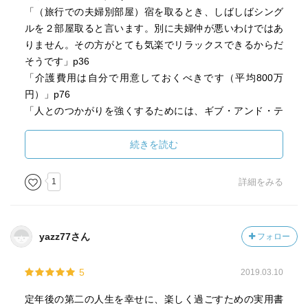
「（旅行での夫婦別部屋）宿を取るとき、しばしばシング
ルを２部屋取ると言います。別に夫婦仲が悪いわけではあ
りません。その方がとても気楽でリラックスできるからだ
そうです」p36
「介護費用は自分で用意しておくべきです（平均800万
円）」p76
「人とのつかがりを強くするためには、ギブ・アンド・テ
イクではなく、ギブ・ファーストの気持ちでないとダメで
す」p87
続きを読む
「友達を作るきっかけは、とにかくマメに人のいる場所に
顔を出すことしかありません」p103
1
詳細をみる
「定年前にさまざまな人と交流する場合にぜひ積極的にや
った方がいいことがあります。それはある程度交流の機会
が増えてきたら自らが世話役を買って出る、つまり自分が
yazz77さん
フォロー
幹事になるべきだということです」p105
「ひとが一番精神的につらいのは「自分が誰の役にも立っ
5
2019.03.10
ていない。世の中に必要とされていない」と感じる時で
す」p113
定年後の第二の人生を幸せに、楽しく過ごすための実用書