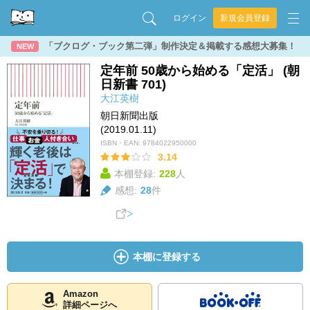
ログイン
新規会員登録
「ブクログ・ブック第二弾」制作決定＆掲載する感想大募集！
NEW
定年前 50歳から始める「定活」 (朝
日新書 701)
大江英樹
朝日新聞出版
(2019.01.11)
ISBN・EAN:
9784022950000
3.14
本棚登録:
228
人
感想:
28
件
本棚に登録する
Amazon
詳細ページへ