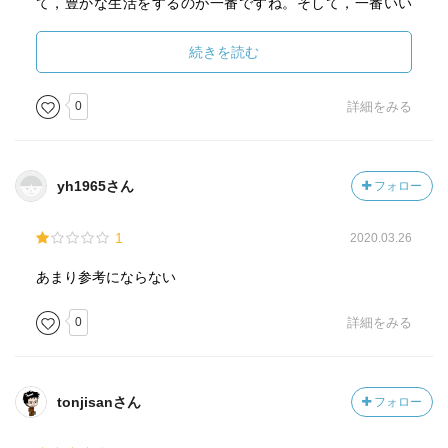
て，豊かな生活をするのが一番ですね。そして，一番いい
のは，
●自分でコミュニティーを作ること
続きを読む
これはすでにわたしには，二つある。一つは現役からや
っている教師のサークル。もうひとつはNPO法人だ。自分
0
詳細をみる
で作ったとは言えないけれども，発足から関わっているの
で，これから多くの時間をこれらのコミュニティーのため
に使っていくことになるかな。
yh1965さん
フォロー
●家事のススメ
これ，やるよやるよ。これまでほとんどやってこなかっ
1
2020.03.26
たので，少しずつだ。自立するためにも家事は必要。最後
に，自分だけが残ることになるかもしれないしね。
あまり参考にならない
●SNSを有効に使う
SNSは居場所になり得ると著者は言う。すでにSNSを駆
0
詳細をみる
使しているわたしにとっては，今後，ますますネットでの
発信や交流も主になっていくと思う。この歳で…と言う人
もいるが，そっちの方がやばいんじゃないの？ 独りぼっ
tonjisanさん
フォロー
ちはいかんぜよ。