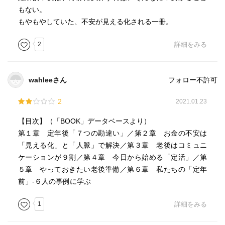
もない。
もやもやしていた、不安が見える化される一冊。
2
詳細をみる
wahleeさん
フォロー不許可
2
2021.01.23
【目次】（「BOOK」データベースより）
第１章 定年後「７つの勘違い」／第２章 お金の不安は
「見える化」と「人脈」で解決／第３章 老後はコミュニ
ケーションが９割／第４章 今日から始める「定活」／第
５章 やっておきたい老後準備／第６章 私たちの「定年
前」-６人の事例に学ぶ
1
詳細をみる