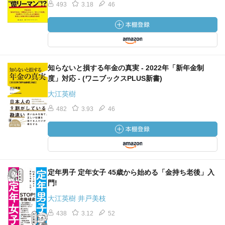
地方移住、憧れるけど問題点も多い／滞在型農業体験施設
493
3.18
46
とは？／「田舎暮らし向きか？」が試せる
●定年時の転職は決して難しくない
高齢者が働いている現状は／以前は再就職が普通だった／
具体的にはどうすればいいか？／外から見た「自分にでき
ること」とは
知らないと損する年金の真実 - 2022年「新年金制
【第５章】 やっておきたい老後準備
度」対応 - (ワニブックスPLUS新書)
●家事のススメ
大江英樹
自立することが大事／料理の効用／自立する＝「ルールを
482
3.93
46
守る」／家庭も社会
●個人旅行で自立の一歩を
自分でチケットが取れない／団体旅行では旅の楽しみは半
減／旅の楽しさは 「自分でやること」／せめて国内だけで
も個人で／定年前から自立する練習を
●学ぶことの楽しさを知る
定年男子 定年女子 45歳から始める「金持ち老後」入
実は楽しい「勉強」／勉強は、「最高の贅沢」／勉強は若
門!
さを保つ秘訣／何事にも好奇心を持とう
大江英樹 井戸美枝
●笑顔と姿勢に気を配る
438
3.12
52
見栄えは大事／「笑顔」は幸せを呼ぶ？／簡単に姿勢を良