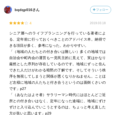
bqdqp016さん
フォロー
4
2019.03.18
シニア層へのライフプランニングを行っている著者によ
る、定年前に行っておくべきことのアドバイス本。納得で
きる項目が多く、参考になった。わかりやすい。
「（地域の人たちとの付き合いは難しい）多くの地域では
自治会や町内会の運営も一見民主的に見えて、実はかなり
厳然とした序列が存在しているのです。地域にずっと住ん
できた人だけがわかる暗黙の了解です。そしてそういう秩
序を無視してしまうと関係が悪くなりかねません。ことほ
ど左様に地域の人たちと付き合うというのは面倒くさいの
です」p27
「（あなたはよそ者）サラリーマン時代にはほとんどご近
所との付き合いはなく、定年になった途端に、地域にずけ
ずけと入り込んでいこうとするのは、ちょっと考え直した
方が良いと思います」p29