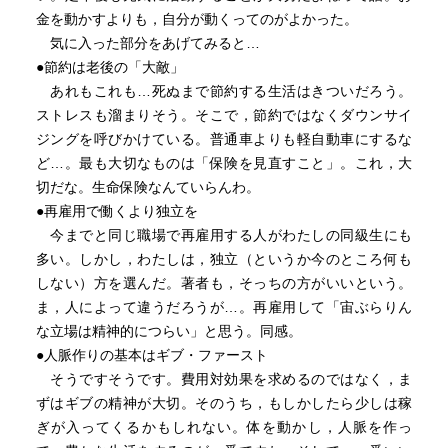
金を動かすよりも，自分が動くってのがよかった。
気に入った部分をあげてみると…
●節約は老後の「大敵」
あれもこれも…死ぬまで節約する生活はきついだろう。
ストレスも溜まりそう。そこで，節約ではなくダウンサイ
ジングを呼びかけている。普通車よりも軽自動車にするな
ど…。最も大切なものは「保険を見直すこと」。これ，大
切だな。生命保険なんていらんわ。
●再雇用で働くより独立を
今までと同じ職場で再雇用する人がわたしの同級生にも
多い。しかし，わたしは，独立（というか今のところ何も
しない）方を選んだ。著者も，そっちの方がいいという。
ま，人によって違うだろうが…。再雇用して「宙ぶらりん
な立場は精神的につらい」と思う。同感。
●人脈作りの基本はギブ・ファースト
そうですそうです。費用対効果を求めるのではなく，ま
ずはギブの精神が大切。そのうち，もしかしたら少しは稼
ぎが入ってくるかもしれない。体を動かし，人脈を作っ