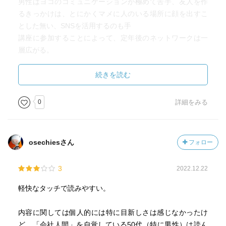
男性はヨコのコミュニケーションが極めて苦手、友人を作
・人生は決して思い通りにならない
るきっかけは、とにかくマメに人のいる場所に顔を出すこ
・人生も自己裁量でよい
とした無い、SNSを活用するのも手
③団体顧問
講座に参加することによって、定年後のネットワークは一
・地元とのつながり、ボランティア活動
層広がる。
・70代後半で自分のやるべきことがわかった
男性にとってはコミュニケーションは何かを実現するため
④ジャズミュージシャン
の手段であり、女性に取ってはそれ自体が目的
続きを読む
・現役時代から二足の草鞋
異性の友達を作り、独特のコミュニケーション能力を学ぶ
・定年後は音楽一本、音楽は一生の友
自慢しない、威張らない、怒らないの3ないを実践
⑤起業準備中
0
詳細をみる
・ずっと働き続けることが勝ち組
・常に人との接点を持っていたい
⑥海運会社営業（現職）
osechiesさん
フォロー
・セミナープロデュースを副業
・やりたいことは遠慮せずにやろう
3
2022.12.22
軽快なタッチで読みやすい。
内容に関しては個人的には特に目新しさは感じなかったけ
ど、「会社人間」を自覚している50代（特に男性）は読ん