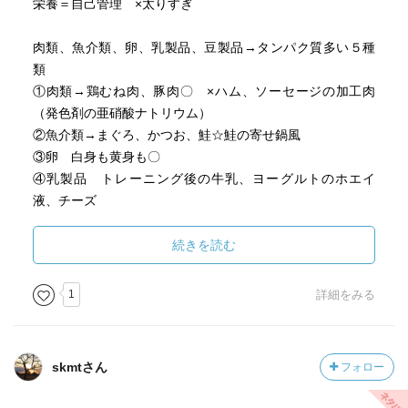
栄養＝自己管理 ×太りすぎ
肉類、魚介類、卵、乳製品、豆製品→タンパク質多い５種
類
①肉類→鶏むね肉、豚肉〇 ×ハム、ソーセージの加工肉
（発色剤の亜硝酸ナトリウム）
②魚介類→まぐろ、かつお、鮭☆鮭の寄せ鍋風
③卵 白身も黄身も〇
④乳製品 トレーニング後の牛乳、ヨーグルトのホエイ
液、チーズ
⑤豆製品 木綿豆腐〇、納豆＋かつおぶし
続きを読む
タンパク質摂取→アミノ酸と窒素酸化物のアンモニアへ→
腎臓で尿素へ→腎臓へ負担
1
詳細をみる
タンパク質は20種のアミノ酸から（８種は必須アミノ酸→
体内で生成できない） イソロイシン、ロイシン、リジ
ン、メチオニン、フェニルアラニン、スレオニン、トリプ
skmtさん
フォロー
トファン、バリン、（幼児の場合はヒスチレンも）
非必須アミノ酸→グリシン（コンビニおにぎりに多い）、