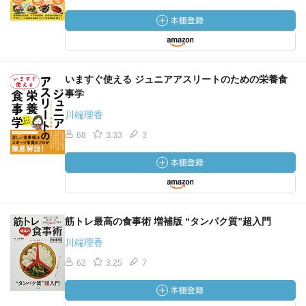
いますぐ使える ジュニアアスリートのための栄養食
事学
川端理香
68
3.33
3
筋トレ最高の食事術 増補版 “タンパク質”超入門
川端理香
62
3.25
7