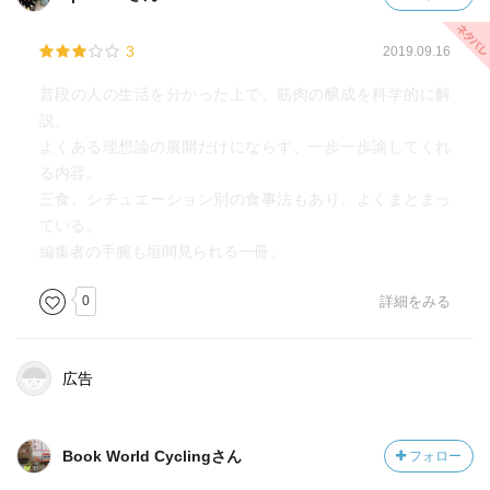
3
2019.09.16
普段の人の生活を分かった上で、筋肉の醸成を科学的に解
説。
よくある理想論の展開だけにならず、一歩一歩諭してくれ
る内容。
三食、シチュエーション別の食事法もあり、よくまとまっ
ている。
編集者の手腕も垣間見られる一冊。
0
詳細をみる
広告
Book World Cyclingさん
フォロー