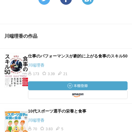
川端理香の作品
仕事のパフォーマンスが劇的に上がる食事のスキル50
川端理香
173
3.39
21
10代スポーツ選手の栄養と食事
川端理香
70
3.83
5