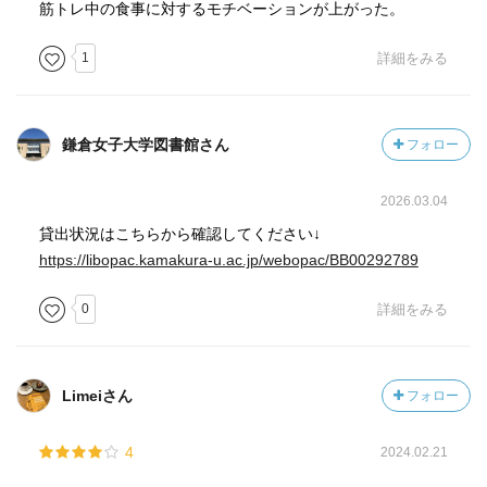
筋トレ中の食事に対するモチベーションが上がった。
カフェイン→利尿作用があり、鉄やカルシウムの吸収が落
1
詳細をみる
ちる
鎌倉女子大学図書館さん
フォロー
2026.03.04
貸出状況はこちらから確認してください↓
https://libopac.kamakura-u.ac.jp/webopac/BB00292789
0
詳細をみる
Limeiさん
フォロー
4
2024.02.21