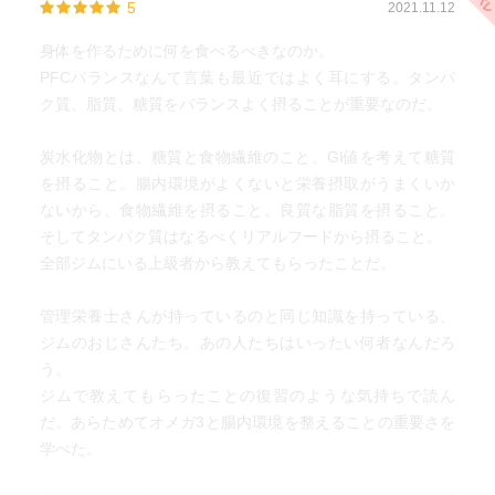
5
2021.11.12
グルタミン酸（うまみ成分） グルタミンとは別（体内の
遊離アミノ酸の60％）
身体を作るために何を食べるべきなのか。
PFCバランスなんて言葉も最近ではよく耳にする。タンパ
筋肉づくり バリン、ロイシン、イソロイシン（BCAA 分
ク質、脂質、糖質をバランスよく摂ることが重要なのだ。
岐鎖アミノ酸） ロイシン単体でも筋肉へ 集中力にも寄
与
炭水化物とは、糖質と食物繊維のこと。GI値を考えて糖質
を摂ること。腸内環境がよくないと栄養摂取がうまくいか
ご飯と納豆〇
ないから、食物繊維を摂ること。良質な脂質を摂ること。
缶詰の魚〇
そしてタンパク質はなるべくリアルフードから摂ること。
全部ジムにいる上級者から教えてもらったことだ。
炭水化物は糖質と食物繊維 （成分表示では糖質の記載な
し・マイナスで計算可）
管理栄養士さんが持っているのと同じ知識を持っている、
ジムのおじさんたち。あの人たちはいったい何者なんだろ
ビタミン→三大栄養素をエネルギーに変える・分解した成
う。
分を組み合わせて必要な物質をつくる
ジムで教えてもらったことの復習のような気持ちで読ん
脂溶性ビタミン ４種類（Ａ、Ｄ、Ｅ、Ｋ）
だ。あらためてオメガ3と腸内環境を整えることの重要さを
Ａ…鶏レバー、豚レバー、あん肝に非常に多い・毎日は食
学べた。
べないように！
Ｄ…体づくり 魚介類