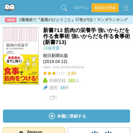
ログイン
新規会員登録
2週連続で『薬屋のひとりごと』17巻が1位！マンガランキング
NEW
新書713 筋肉の栄養学 強いからだを
作る食事術 強いからだを作る食事術
(新書713)
川端理香
朝日新聞出版
(2019.04.12)
ISBN・EAN:
9784022950154
3.54
本棚登録:
181
人
感想:
15
件
本棚に登録する
Amazon