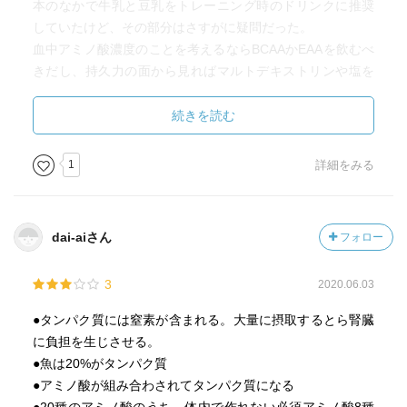
本のなかで牛乳と豆乳をトレーニング時のドリンクに推奨
Ｅ…活性酸素を除去 魚介類、アーモンド
していたけど、その部分はさすがに疑問だった。
Ｋ…骨の形成の促進効果 納豆
血中アミノ酸濃度のことを考えるならBCAAかEAAを飲むべ
きだし、持久力の面から見ればマルトデキストリンや塩を
水溶性ビタミン Ｃ、Ｂ１、Ｂ２、ナイアシン、Ｂ６、葉
水に溶かして飲むのもアリだと思う。
酸、ビオチン
でも、栄養や身体のことって色んな研究が行われていて、
続きを読む
Ｃ…キウイ、ブロッコリー、ホウレンソウ
常に新事実が発見されたりしているから、数年後はジムの
Ｂ１…豚肉、うなぎ にんにく注射
上級者たちがみんな牛乳を飲みながらトレーニングをして
1
詳細をみる
いるかもしれない。常識は変わっていくものだ。
鉄…レバー、まぐろ 毎日の納豆に酢とねぎ
体脂肪は内臓脂肪から落ちる 男→内臓脂肪、女→皮下脂
dai-aiさん
フォロー
肪が付きやすい
3
2020.06.03
筋肉を作るには筋トレ後のすばやい栄養摂取☆18時までに
●タンパク質には窒素が含まれる。大量に摂取するとら腎臓
帰宅・軽くプロテイン→筋トレ・ラン→夕食
に負担を生じさせる。
おしゃべり、シャワー…筋肉づくりにベストなタイミング
●魚は20%がタンパク質
を逃している
●アミノ酸が組み合わされてタンパク質になる