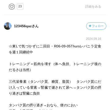
※長友佑都のファットアダプト食事法
23
詳細をみる
https://booklog.jp/users/noguri/archives/1/4344034775#co
mment
123456qazさん
フォロー
※王者の食ノート
https://booklog.jp/users/noguri/archives/1/4093882193#co
2024.09.16
mment
☆東Lで気づかずに二回目・R06-09-05Thursレバニラ定食
※鉄人中澤佑二の食トレ
を週１回継続中
https://booklog.jp/users/noguri/archives/1/4478111170#com
ment
トレーニング＝筋肉を壊す（体へ負担、トレーニング後の
だるさは当然）
※アスリートのためのスポーツ栄養学
https://booklog.jp/users/noguri/archives/1/4058016396#co
三代栄養素（タンパク質、糖質、脂質） タンパク質にだ
mment
け入っている窒素→腎臓で濾されて尿へ→タンパク質の摂
り過ぎは腎臓に負担
タンパク質の摂り過ぎ→おなら、便のにおい