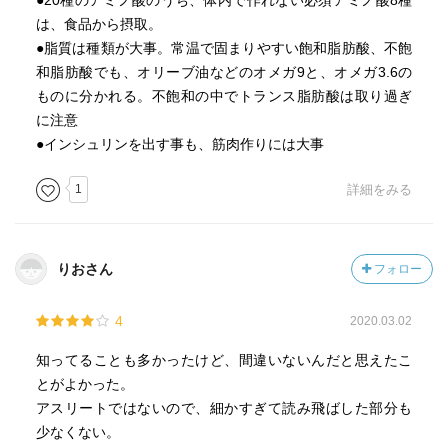
●20種のアミノ酸のうち、体内で作れない必須アミノ酸8種
経口補水液→発汗によるミネラルを補給する場合
は、食品から摂取。
●脂質は種類が大事。常温で固まりやすい飽和脂肪酸、不飽
朝食メニュー
和脂肪酸でも、オリーブ油などのオメガ9と、オメガ3.6の
ご飯、目玉焼き・ゆで卵、納豆・冷ややっこ、ブロッコリ
ものに分かれる。不飽和の中でトランス脂肪酸は取り過ぎ
ー・ミニトマト
に注意
ご飯、焼き魚・缶詰、ミニトマト
●インシュリンを出す事も、筋肉作りには大事
P173 男におススメの筋肉メニュー
1
詳細をみる
レバニラ→週に１回は食べるなど定番化してもよい
海鮮丼
食べるという向上心 毎朝、さばやさんまの缶詰を１缶食
りおさん
フォロー
べるアスリート・チームトップのコンディション
4
2020.03.02
素早い動きの筋肉→速筋・白筋 ゆっくり持続的な動きの
知ってることも多かったけど、間違いないんだと思えたこ
筋肉→遅筋・赤筋
とがよかった。
遺伝による・トレーニングにより白筋は赤筋に変わるがそ
アスリートではないので、細かすぎて読み飛ばした部分も
の逆は起こらない・短距離が得意な選手が長距離も得意に
少なくない。
なる可能性はあるが、その逆は難しい