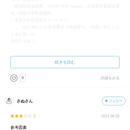
／経済同友会幹事、UNDP SDG Impact／企画運営委員会委
員／成蹊大学客員教授
／東京大学総長室アドバイザー
…… 幼少期から大学卒業まで米国育ち、40歳に独立した
ときに栄一の
思想と出会う。
http://www.enpitu.ne.jp/usr8/bin/day?
id=87518&pg=20210921
続きを読む
中秋の名月 ～ The harvest moon is the full moon ～
0
詳細をみる
（20210922）
さぬさん
フォロー
3
2021.06.20
参考図書