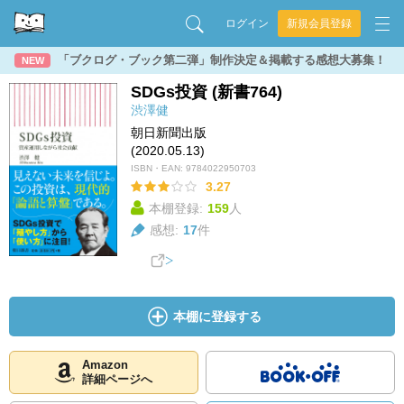
ログイン
新規会員登録
「ブクログ・ブック第二弾」制作決定＆掲載する感想大募集！
NEW
SDGs投資 (新書764)
渋澤健
朝日新聞出版
(2020.05.13)
ISBN・EAN:
9784022950703
3.27
本棚登録:
159
人
感想:
17
件
本棚に登録する
Amazon
詳細ページへ