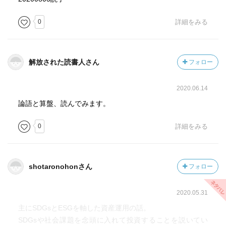
有識者座談会は、2020年の春に報告書をまとめました。そ
こでは、感染症対策の財源を確保する新たな入出国税の設
0
詳細をみる
置、環境に配慮するグリーンボンドの投資家の税優遇や発
行体のリスク・アセット規制の緩和など、様々な可能性に
ついて討議したことを明示しました。ただ、政治的に最も
解放された読書人さん
フォロー
受け入れが良かったと感じた提言が、「インパクト投資」
の促進です。
インパクト投資とは、測定可能なポジティブ社会的インパ
2020.06.14
クト「と」経済的リターンの両立を目指す投資です。まさ
論語と算盤、読んでみます。
に、渋沢栄一の『論語と算盤』の現代意義が示されている
行為です。（p.195）
0
詳細をみる
なぜ、社会的インパクトの測定が大事なのでしょう？それ
は、その方が社会的課題解決のために大きな金額の流れが
shotaronohonさん
フォロー
動き出す可能性があるからです。（p.207）
2020.05.31
主にSDGsとESGを軸した資産運用の話。
SDGsや社会課題を念頭に入れて投資することを説いてい