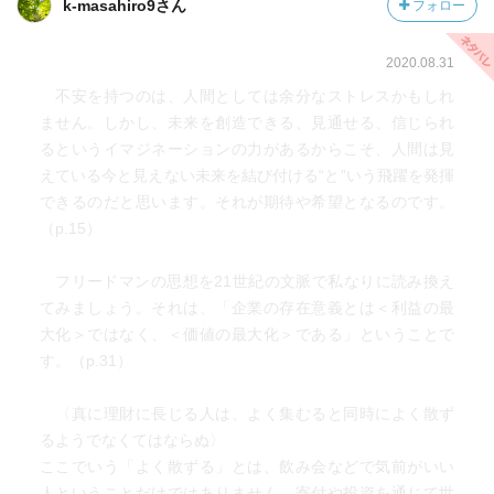
k-masahiro9さん
フォロー
2020.08.31
不安を持つのは、人間としては余分なストレスかもしれ
ません。しかし、未来を創造できる、見通せる、信じられ
るというイマジネーションの力があるからこそ、人間は見
えている今と見えない未来を結び付ける“と”いう飛躍を発揮
できるのだと思います。それが期待や希望となるのです。
（p.15）
フリードマンの思想を21世紀の文脈で私なりに読み換え
てみましょう。それは、「企業の存在意義とは＜利益の最
大化＞ではなく、＜価値の最大化＞である」ということで
す。（p.31）
〈真に理財に長じる人は、よく集むると同時によく散ず
るようでなくてはならぬ〉
ここでいう「よく散ずる」とは、飲み会などで気前がいい
人ということだけではありません。寄付や投資を通じて世