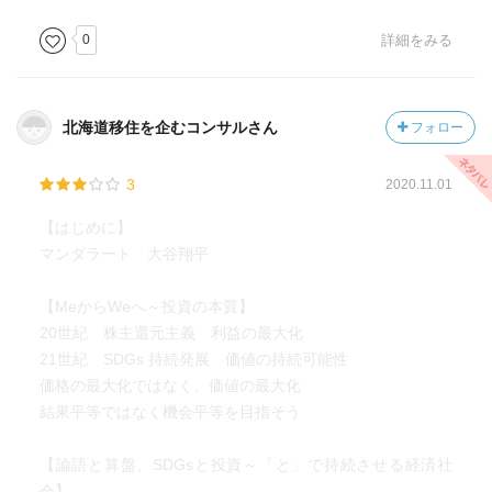
0
詳細をみる
北海道移住を企むコンサルさん
フォロー
3
2020.11.01
【はじめに】
マンダラート 大谷翔平
【MeからWeへ～投資の本質】
20世紀 株主還元主義 利益の最大化
21世紀 SDGs 持続発展 価値の持続可能性
価格の最大化ではなく、価値の最大化
結果平等ではなく機会平等を目指そう
【論語と算盤、SDGsと投資～「と」で持続させる経済社
会】