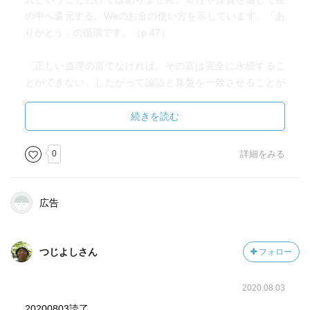
の中へ還元する、Weのお金の使い方を示しています。「あ
りがとう」の循環です。（p.47）
〈正しい道理の富でなければ、その富は完全に永続するこ
とができない。したがって論語と算盤を一致させることが
今日の大切な務めである〉（p.66）
続きを読む
上がっても下がっても、「そういうものだから」と、ある
意味であきらめることが大事です。儲かる、儲からないと
0
詳細をみる
いったストレスに惑わされることなく、コツコツと資産を
形成する。このような長期投資の形態こそが、持続可能性
のある成長といえます。（p.149）
広告
積み立て投資を長期的に行えば、必ず増えるものがありま
す。それは「口数」です。価格が下がる局面では、「口
つじよしさん
フォロー
数」がさらに増えます。このことは、何のミスリードでも
なく、事実です。（p.184）
2020.08.03
20200803読了