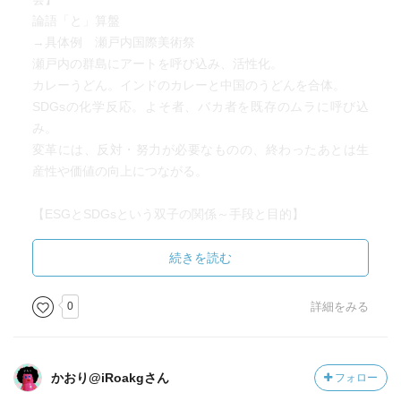
論語「と」算盤
→具体例 瀬戸内国際美術祭
瀬戸内の群島にアートを呼び込み、活性化。
カレーうどん。インドのカレーと中国のうどんを合体。
SDGsの化学反応。よそ者、バカ者を既存のムラに呼び込
み。
変革には、反対・努力が必要なものの、終わったあとは生
産性や価値の向上につながる。
【ESGとSDGsという双子の関係～手段と目的】
E環境 S社会 G統治
長期的な経営を考えた際に、適応力を持っているかの判断
続きを読む
基準
ESGという判断基準によって、SDGsという目標を達成する
0
詳細をみる
努力を求める時代になる。
個人ベースで考えると、
「できる・できない」ではなく「やりたい・やりたくな
かおり@iRoakgさん
フォロー
い」を軸とする。