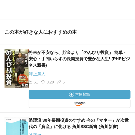
この本が好きな人におすすめの本
将来が不安なら、貯金より「のんびり投資」 簡単・
安心・手間いらずの長期投資で豊かな人生! (PHPビジ
ネス新書)
澤上篤人
61
3.20
5
渋澤流 30年長期投資のすすめ 今の「マネー」が次世
代の「資産」に化ける 角川SSC新書 (角川新書)