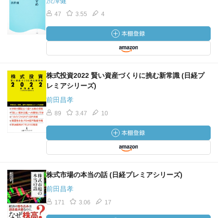
渋澤健
47
3.55
4
株式投資2022 賢い資産づくりに挑む新常識 (日経プ
レミアシリーズ)
前田昌孝
89
3.47
10
株式市場の本当の話 (日経プレミアシリーズ)
前田昌孝
171
3.06
17