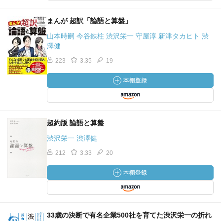
まんが 超訳「論語と算盤」
山本時嗣 今谷鉄柱 渋沢栄一 守屋淳 新津タカヒト 渋
澤健
223
3.35
19
超約版 論語と算盤
渋沢栄一 渋澤健
212
3.33
20
33歳の決断で有名企業500社を育てた渋沢栄一の折れ