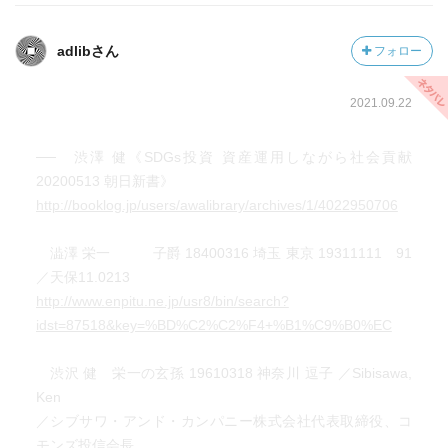
adlibさん
フォロー
2021.09.22
── 渋澤 健《SDGs投資 資産運用しながら社会貢献
20200513 朝日新書》
http://booklog.jp/users/awalibrary/archives/1/4022950706
澁澤 栄一 子爵 18400316 埼玉 東京 19311111 91
／天保11.0213
http://www.enpitu.ne.jp/usr8/bin/search?
idst=87518&key=%BD%C2%C2%F4+%B1%C9%B0%EC
渋沢 健 栄一の玄孫 19610318 神奈川 逗子 ／Sibisawa,
Ken
／シブサワ・アンド・カンパニー株式会社代表取締役、コ
モンズ投信会長