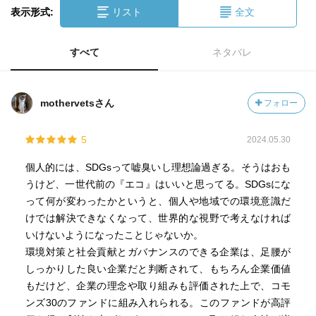
表示形式:
リスト
全文
すべて
ネタバレ
mothervetsさん
フォロー
5
2024.05.30
個人的には、SDGsって嘘臭いし理想論過ぎる。そうはおも
うけど、一世代前の『エコ』はいいと思ってる。SDGsにな
って何が変わったかというと、個人や地域での環境意識だ
けでは解決できなくなって、世界的な視野で考えなければ
いけないようになったことじゃないか。
環境対策と社会貢献とガバナンスのできる企業は、足腰が
しっかりした良い企業だと判断されて、もちろん企業価値
もだけど、企業の理念や取り組みも評価された上で、コモ
ンズ30のファンドに組み入れられる。このファンドが高評