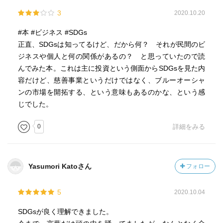
できっこない・やりたい＝ムーンショット
3
2020.10.20
【コモンズ投信～楽しくなければ投資じゃない！】
#本 #ビジネス #SDGs
30年周期で経済の浮き沈み。
正直、SDGsは知ってるけど、だから何？ それが民間のビ
アメリカの文豪マーク・トウェインの言葉
ジネスや個人と何の関係があるの？ と思っていたので読
「History does not report itself, but it does rhythm.」
んでみた本。これは主に投資という側面からSDGsを見た内
Me＝私
容だけど、慈善事業というだけではなく、ブルーオーシャ
We＝次の世代 子供や孫たち
ンの市場を開拓する、という意味もあるのかな、という感
未来を信じる力こそ長期投資に必要。
じでした。
物事を長期で行うために 楽しい ＞ 好き ＞ 知る
0
詳細をみる
【インパクト投資～新しいお金の流れにスイッチオン】
インパクト投資＝ポジティブな社会的インパクトを意図
し、そのインパクトの持続可能性を支えるために経済的リ
Yasumori Katoさん
フォロー
ターンを求める
メイド ウィズ ジャパン
5
2020.10.04
世界は若い！インド、インドネシア、アフリカ
SDGsが良く理解できました。