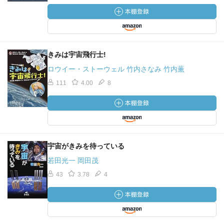
きみは宇宙飛行士!
ロウイー・ストーウェル 竹内さなみ 竹内薫
111
4.00
8
宇宙がきみを待っている
若田光一 岡田茂
43
3.78
4