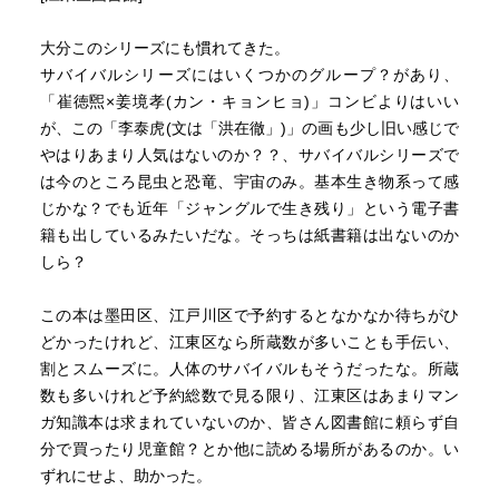
大分このシリーズにも慣れてきた。
サバイバルシリーズにはいくつかのグループ？があり、
「崔徳煕×姜境孝(カン・キョンヒョ)」コンビよりはいい
が、この「李泰虎(文は「洪在徹」)」の画も少し旧い感じで
やはりあまり人気はないのか？？、サバイバルシリーズで
は今のところ昆虫と恐竜、宇宙のみ。基本生き物系って感
じかな？でも近年「ジャングルで生き残り」という電子書
籍も出しているみたいだな。そっちは紙書籍は出ないのか
しら？
この本は墨田区、江戸川区で予約するとなかなか待ちがひ
どかったけれど、江東区なら所蔵数が多いことも手伝い、
割とスムーズに。人体のサバイバルもそうだったな。所蔵
数も多いけれど予約総数で見る限り、江東区はあまりマン
ガ知識本は求まれていないのか、皆さん図書館に頼らず自
分で買ったり児童館？とか他に読める場所があるのか。い
ずれにせよ、助かった。