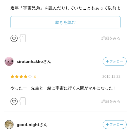
近年「宇宙兄弟」を読んだりしていたこともあって以前よ
りは宇宙(飛行士)へのハードルの高さ、訓練の過酷さ、その
目的や実験内容、技術の高さについても知りえているとこ
続きを読む
ろだったが、今回はジュニアによる宇宙観光客というやや
ライト？な設定でも重力訓練とか読んでいるとやっぱりハ
1
詳細をみる
ード。そもそも言葉の壁が突破できないよな、、、（笑）
まとめて借りてこられないので返し読みができてないけ
ど、最後に江東区からまとめて借りられるはずなので3巻は
sirotanhakkoさん
フォロー
その時に読もう。
4
2015.12.22
やったー！先生と一緒に宇宙に行く人間がマルになった！
1
詳細をみる
good-nightさん
フォロー