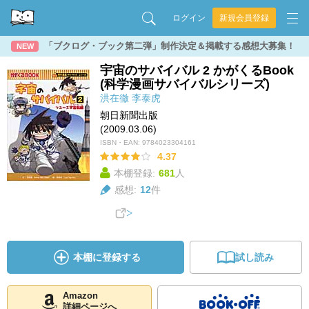
ログイン
新規会員登録
「ブクログ・ブック第二弾」制作決定＆掲載する感想大募集！
NEW
宇宙のサバイバル 2 かがくるBook
(科学漫画サバイバルシリーズ)
洪在徹
李泰虎
朝日新聞出版
(2009.03.06)
ISBN・EAN:
9784023304161
4.37
本棚登録:
681
人
感想:
12
件
本棚に登録する
試し読み
Amazon
詳細ページへ