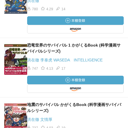
洪在徹
780
4.29
14
恐竜世界のサバイバル 1 かがくるBook (科学漫画サ
バイバルシリーズ)
洪在徹 李泰虎 WASEDA INTELLIGENCE
747
4.13
17
地震のサバイバル かがくるBook (科学漫画サバイバ
ルシリーズ)
洪在徹 文情厚