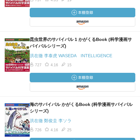
737
4.03
19
昆虫世界のサバイバル 1 かがくるBook (科学漫画サ
バイバルシリーズ)
洪在徹 李泰虎 WASEDA INTELLIGENCE
727
4.16
15
海のサバイバル かがくるBook (科学漫画サバイバル
シリーズ)
洪在徹 鄭俊圭 李ソラ
726
4.16
25