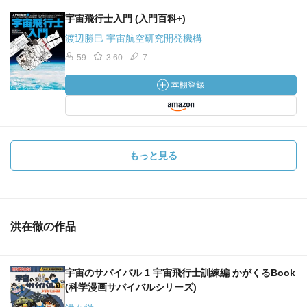
宇宙飛行士入門 (入門百科+)
渡辺勝巳 宇宙航空研究開発機構
59
3.60
7
もっと見る
洪在徹の作品
宇宙のサバイバル 1 宇宙飛行士訓練編 かがくるBook
(科学漫画サバイバルシリーズ)