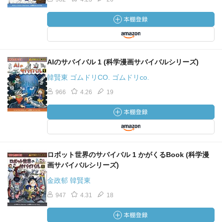
AIのサバイバル 1 (科学漫画サバイバルシリーズ)
韓賢東 ゴムドリCO. ゴムドリco.
966
4.26
19
ロボット世界のサバイバル 1 かがくるBook (科学漫
画サバイバルシリーズ)
金政郁 韓賢東
947
4.31
18