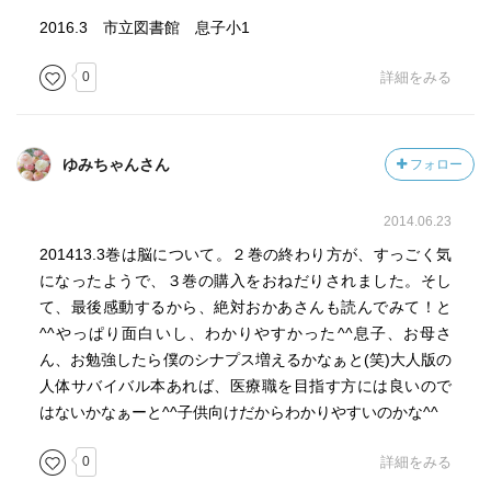
2016.3 市立図書館 息子小1
0
詳細をみる
ゆみちゃんさん
フォロー
2014.06.23
201413.3巻は脳について。２巻の終わり方が、すっごく気
になったようで、３巻の購入をおねだりされました。そし
て、最後感動するから、絶対おかあさんも読んでみて！と
^^やっぱり面白いし、わかりやすかった^^息子、お母さ
ん、お勉強したら僕のシナプス増えるかなぁと(笑)大人版の
人体サバイバル本あれば、医療職を目指す方には良いので
はないかなぁーと^^子供向けだからわかりやすいのかな^^
0
詳細をみる