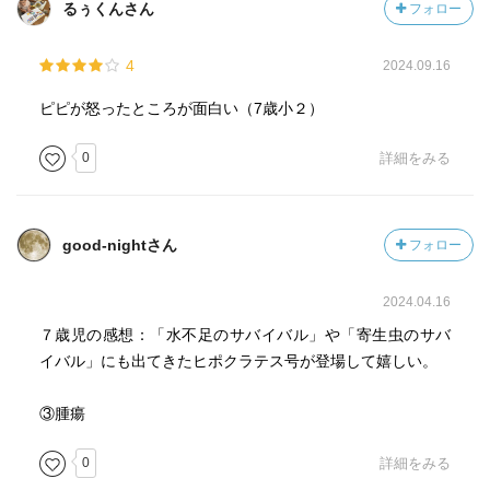
るぅくんさん
フォロー
4
2024.09.16
ピピが怒ったところが面白い（7歳小２）
0
詳細をみる
good-nightさん
フォロー
2024.04.16
７歳児の感想：「水不足のサバイバル」や「寄生虫のサバ
イバル」にも出てきたヒポクラテス号が登場して嬉しい。
③腫瘍
0
詳細をみる