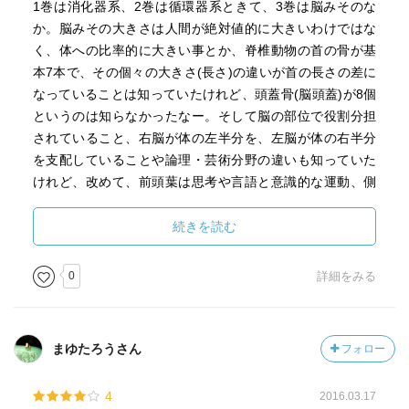
1巻は消化器系、2巻は循環器系ときて、3巻は脳みそのな
か。脳みその大きさは人間が絶対値的に大きいわけではな
く、体への比率的に大きい事とか、脊椎動物の首の骨が基
本7本で、その個々の大きさ(長さ)の違いが首の長さの差に
なっていることは知っていたけれど、頭蓋骨(脳頭蓋)が8個
というのは知らなかったなー。そして脳の部位で役割分担
されていること、右脳が体の左半分を、左脳が体の右半分
を支配していることや論理・芸術分野の違いも知っていた
けれど、改めて、前頭葉は思考や言語と意識的な運動、側
頭葉は聴覚・臭覚、頭頂葉は感覚認識と統合、後頭葉は視
覚情報の分析となっていることを再認識。
続きを読む
で、大脳皮質の表面積は新聞紙1枚ほどの大きさなんだな。
0
詳細をみる
この本(3巻)はサバイバルの中でも読む価値高いなー。
まゆたろうさん
フォロー
4
2016.03.17