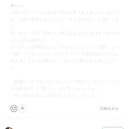
◆5y3m
人体のサバイバルは映画のDVDも観て話も知っているのだ
が、人体に興味があるようで、本でも読みたいと選んでき
た。
長いので、1日2,3章ずつ、親が読み上げてあげたり自分で
じっと読み進めたり。
まだ詳しい説明部分はよく分からないようで、理解しよう
と聞いているというよりはストーリーの筋以外はさらりと
聞き流している印象だが、それでも飽きずに楽しんでい
た。
「最後せっかく出てきたのになんで助けてくれたケイちゃ
んを蹴るの？って思った。ピピ知らないもんね」
「目に水があるなんて知らなくてびっくりした。」
0
詳細をみる