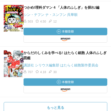
つかめ!理科ダマン 4 「人体のふしぎ」を探れ!編
シン・テフン ナ・スンフン 呉華順
503
4.50
12
からだのしくみを学べる! はたらく細胞 人体のふしぎ
図鑑
講談社 シリウス編集部 はたらく細胞製作委員会
707
4.18
30
もっと見る