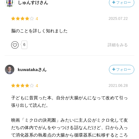
しゅんすけさん
フォロー
4
2025.07.22
脳のことを詳しく知れました
6
詳細をみる
kuwatakaさん
フォロー
4
2021.06.28
子どもに昔買った本。自分が大腸がんになって改めて引っ
張り出して読んだ。
映画「ミクロの決死圏」みたいに主人公がミクロ化して友
だちの体内でがんをやっつける話なんだけど、口から入っ
て消化器系の執着点の大腸から循環器系に転移するところ