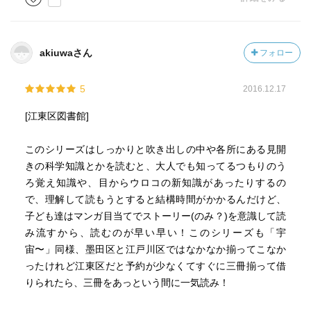
akiuwaさん
フォロー
5
2016.12.17
[江東区図書館]
このシリーズはしっかりと吹き出しの中や各所にある見開
きの科学知識とかを読むと、大人でも知ってるつもりのう
ろ覚え知識や、目からウロコの新知識があったりするの
で、理解して読もうとすると結構時間がかかるんだけど、
子ども達はマンガ目当てでストーリー(のみ？)を意識して読
み流すから、読むのが早い早い！このシリーズも「宇
宙〜」同様、墨田区と江戸川区ではなかなか揃ってこなか
ったけれど江東区だと予約が少なくてすぐに三冊揃って借
りられたら、三冊をあっという間に一気読み！