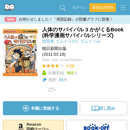
ログイン
新規会員登録
お待たせしました！「再読記録」が読書グラフに登場！
NEW
人体のサバイバル 3 かがくるBook
(科学漫画サバイバルシリーズ)
韓賢東
ゴムドリCO.
ゴムドリco.
朝日新聞出版
(2011.03.18)
ISBN・EAN:
9784023308961
4.26
本棚登録:
982
人
感想:
21
件
本棚に登録する
試し読み
Amazon
詳細ページへ