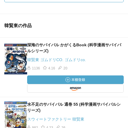
韓賢東の作品
深海のサバイバル かがくるBook (科学漫画サバイバ
ルシリーズ)
韓賢東 ゴムドリCO. ゴムドリco.
1136
4.16
20
水不足のサバイバル 通巻 55 (科学漫画サバイバルシ
リーズ)
スウィートファクトリー 韓賢東
982
4.23
26