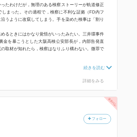
ったわけだが，無理のある検察ストーリーが軌道修正
でしまった。その過程で，検察に不利な証拠（FD内フ
に沿うように改竄してしまう。手を染めた検事は「割り
めるときにはかなり覚悟がいったみたい。三井環事件
の裏金を暴こうとした大阪高検公安部長が，内部告発直
竄の取材が知れたら，検察はなりふり構わない。微罪で
，他紙にも気付かれずに，返却されていたFDのフォ
事実はかたまった。これを地検幹部にぶつけ，翌日に検
てその翌日紙面に出す，という手筈も整って，決行の運
詳細をみる
た。ただ，スクープを追い求めるマスコミと，大物の
か少しだぶって見えた。でも強大な国家権力が突っ走っ
限を減らして透明化を図るしかないかも。
フォロー