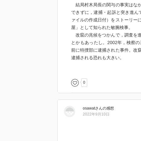
結局村木局長の関与の事実はなか
できずに，逮捕・起訴と突き進ん
ァイルの作成日付）をストーリー
屋」として知られた敏腕検事。
改竄の兆候をつかんで，調査を進
とかもあったし。2002年，検察
前に特捜部に逮捕された事件。改
逮捕される恐れも大きい。
結局検察に感づかれることもなく
レンジック調査によって，改竄の
察内部調査，そこから情報を取っ
0
びとなる。
なかなかスリリングで，面白かっ
有罪判決を追求する特捜部と，何
osawat
さん
の感想
ちゃうからやばいんだろうな。権
2022年9月10日