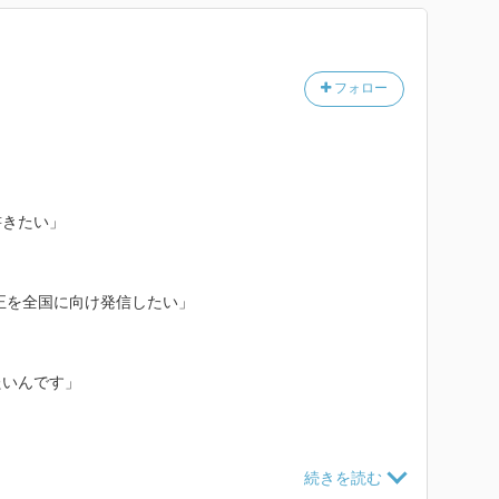
ので、検察からすればどうなのかが分からない限り、フ
フォロー
も（別件）逮捕に怯える記者の描写には妙に説得力があ
べとか自供というのには、そもそも根本的に間違った部
印象が強くなった。取調室という、いわばアウェイで異
書きたい」
態もさることながら、そもそも、人ってそんなに理路整
と思うのだ。その上、記憶だってそれほどクリアなもの
はそうなんだけど）。
正を全国に向け発信したい」
リーが出てくると、それだけでアヤしいような気がして
たいんです」
きてしまったが。
ていた容疑の裁判もこれから。この事件、どのように決
き出す信頼関係を築いてこそ、本物の特ダネ記者だと教