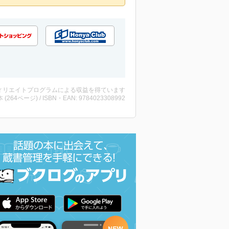
ィリエイトプログラムによる収益を得ています
・本 (264ページ) / ISBN・EAN: 9784023308992