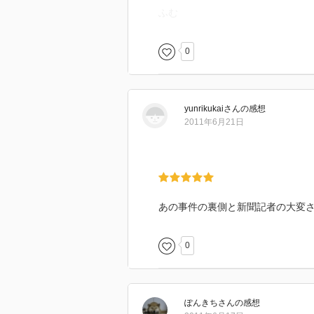
ふむ
0
yunrikukai
さん
の感想
2011年6月21日
あの事件の裏側と新聞記者の大変
0
ぽんきち
さん
の感想