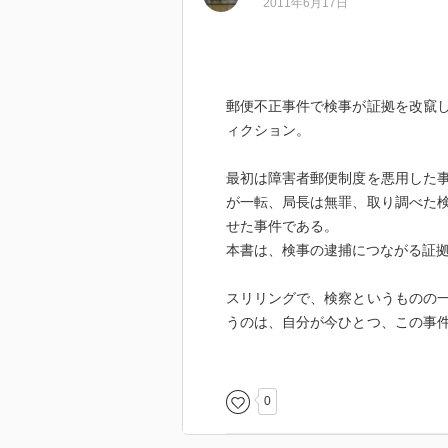
2011年6月17日
郵便不正事件で検事が証拠を改竄
ィクション。
最初は障害者郵便制度を悪用した
が一転、局長は無罪、取り調べた
せた事件である。
本書は、検事の逮捕につながる証
スリリングで、検察というものの
うのは、自分が今ひとつ、この事
出だしの郵便不正事件はよろしく
検察がなぜ、局長逮捕にそれほど
あった、というストーリーを貫き
0
的とすべきなのでは？ 単独犯で
とにかく何だかわけがわからない