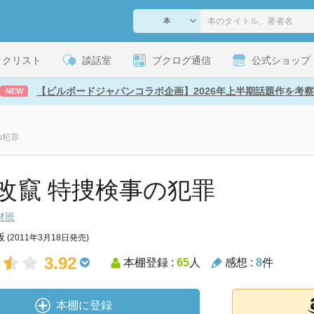
ックリスト
談話室
ブクログ通信
公式ショップ
【ビルボードジャパンコラボ企画】2026年上半期話題作を考察
NEW
の犯罪
改竄 特捜検事の犯罪
材班
版
(2011年3月18日発売)
3.92
本棚登録 :
65
人
感想 :
8
件
本棚に登録