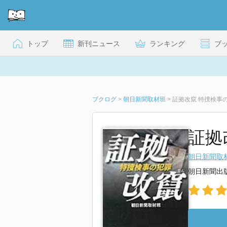
トップ
新刊ニュース
ランキング
ブ
ブクログ
>
朝日新聞取材班
>
証拠改竄 特捜検事
証拠
朝日新聞取
朝日新聞出