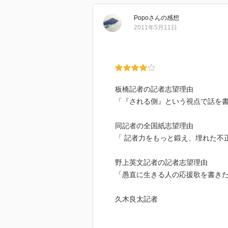
Popo
さん
の感想
また、本書は新聞社側からの話な
2011年5月11日
ェアとは言えないだろう。
ただ、スクープに胸はやらせつつ
った。
それと、本書を読みつつ、取り調
板橋記者の記者志望理由
分があるんじゃないかなぁという
「『される側』という視点で話を
様な状況に置かれたときの心理状
然と考えて行動するわけではない
同記者の全国紙志望理由
ではないだろう（少なくとも自分
「 記者力をもっと鍛え、埋れた不
だからあまりにもきれいなストー
しまう。
野上英文記者の記者志望理由
「愚直に生きる人の応援歌を書き
・・・何だか段々本書から離れて
検事の上司が改竄を知りつつ隠し
久木良太記者
着が付くのだろう？
「組織が崩壊しかねないネタを聞
えられた」