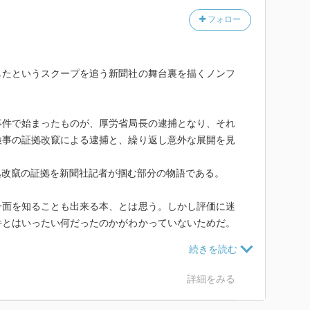
フォロー
したというスクープを追う新聞社の舞台裏を描くノンフ
事件で始まったものが、厚労省局長の逮捕となり、それ
検事の証拠改竄による逮捕と、繰り返し意外な展開を見
拠改竄の証拠を新聞社記者が掴む部分の物語である。
一面を知ることも出来る本、とは思う。しかし評価に迷
件とはいったい何だったのかがわかっていないためだ。
はないと思うが、巨悪か、と言われると考えてしまう。
執念を見せたのかもよくわからない。国会議員が黒幕で
たかったのなら、局長逮捕ではなくて国会議員逮捕を目
詳細をみる
あると主張を変えた厚労省係長の動機って？？？ と、
。