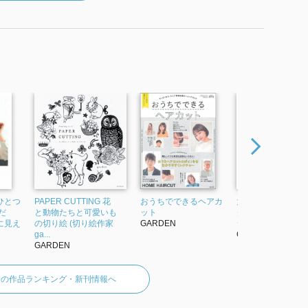
ひとつ
PAPER CUTTING 花
おうちでできるヘアカ
大人のヘアスタイ
だ
と動物たちと可愛いも
ット
グの教科書 (実用No
に見え
の切り絵 (切り絵作家
GARDEN
シリーズ)
ga...
GARDEN
GARDEN
ENの作品ランキング・新刊情報へ