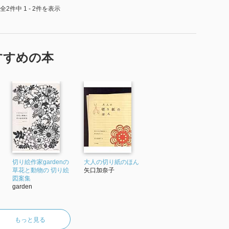
全2件中 1 - 2件を表示
私好み。
フハッ！最高。
すすめの本
切り絵作家gardenの
大人の切り紙のほん
草花と動物の 切り絵
矢口加奈子
図案集
garden
もっと見る