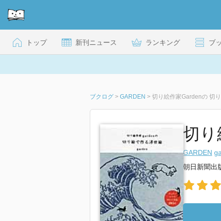
トップ
新刊ニュース
ランキング
ブ
ブクログ
>
GARDEN
>
切り絵作家Gardenの 
切り
GARDEN
g
朝日新聞出