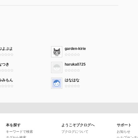
ぷよぷよ
garden-kirie
なつき
haruka0725
みみもん
はなはな
本を探す
ようこそブクログへ
サポート
キーワードで検索
ブクログについて
お知らせ
タグから検索
ヘルプセンタ