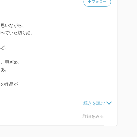
フォロー
と思いながら、
調べていた切り絵。
れど、
と、興ざめ。
なあ。
んの作品が
迷ったけれど、
詳細をみる
々買うでしょう