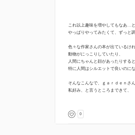
これ以上趣味を増やしてもなあ…
やっぱりやってみたくて、ずっと
色々な作家さんの本が出ているけ
動物がにっこりしていたり、
人間にちゃんと顔があったりする
特に人間はシルエットで良いのに
そんなこんなで、ｇａｒｄｅｎさ
私好み、と言うところまできて、
今回本屋さんでみて、
その中でも２冊どっちにしようか
0
こちらにした。
迷いに迷った方のもう一冊も、近