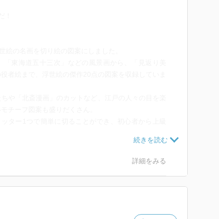
だ！
、浮世絵の名画を切り絵の図案にしました。
」「東海道五十三次」などの風景画から、「見返り美
役者絵まで、浮世絵の傑作20点の図案を収録していま
たちや「北斎漫画」のカットなど、江戸の人々の目を楽
いモチーフ図案も盛りだくさん。
カッター1つで簡単に切ることができ、初心者から上級
浮世絵の美とユニークさを表現しており、額装したりモ
カバー、しおりにしたりと、飾り方や使い方も数多く提
詳細をみる
。眺めているだけ、楽しい1冊です。｣