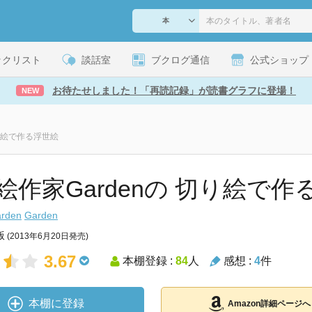
ックリスト
談話室
ブクログ通信
公式ショップ
お待たせしました！「再読記録」が読書グラフに登場！
NEW
切り絵で作る浮世絵
絵作家Gardenの 切り絵で作
arden
Garden
版
(2013年6月20日発売)
3.67
本棚登録 :
84
人
感想 :
4
件
本棚に登録
Amazon詳細ページへ