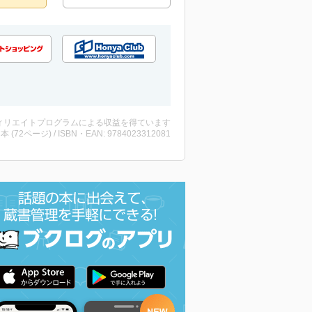
ィリエイトプログラムによる収益を得ています
 ・本 (72ページ) / ISBN・EAN: 9784023312081