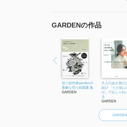
GARDENの作品
切り絵作家gardenの
大人のあか抜け
素敵な切り絵図案 集
結び 「ただ結ぶ
GARDEN
け」でおしゃれ
る
GARDEN
GARD