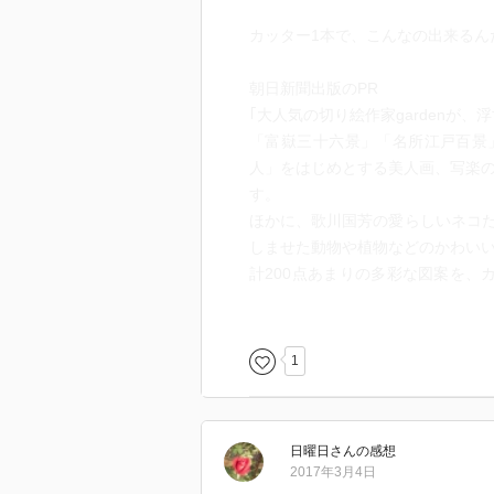
カッター1本で、こんなの出来るん
朝日新聞出版のPR
｢大人気の切り絵作家gardenが
「富嶽三十六景」「名所江戸百景
人」をはじめとする美人画、写楽の
す。
ほかに、歌川国芳の愛らしいネコ
しませた動物や植物などのかわい
計200点あまりの多彩な図案を、
者まで満足できる1冊です。
古民家で撮影した切り絵の数々は
ビールにしたり、カードやブック
1
案。前作同様に実用性の高い図案集
切り絵作家gardenのgardenote
http://gardenote.com/index.htm
日曜日
さん
の感想
2017年3月4日