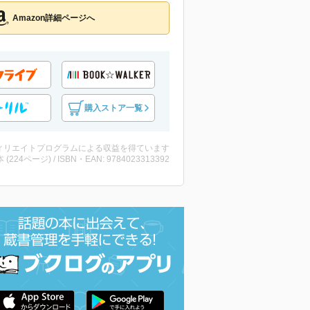
Amazon詳細ページへ
購入ストア一覧
ィリエイトプログラムによる収益を得ています
・本 (224ページ) / ISBN・EAN: 9784023313392