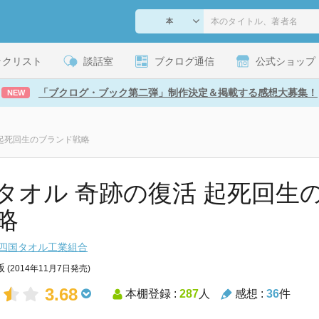
ックリスト
談話室
ブクログ通信
公式ショップ
「ブクログ・ブック第二弾」制作決定＆掲載する感想大募集！
NEW
 起死回生のブランド戦略
タオル 奇跡の復活 起死回生
略
四国タオル工業組合
版
(2014年11月7日発売)
3.68
本棚登録 :
287
人
感想 :
36
件