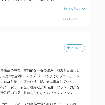
を見出す。
価値。
と、それが必要なのだと思います。
詳細をみる
より守ることの難しさ。
。
から崩れる。
を持つこと。
ずにい続けること。
フォロー
自分自身にも言えることだなと思いました。
もよ？とリフレーミングされて視点をフラットに持つこ
うひとつひとつが、企業努力と呼ばれるものや、
る製品の中で、本質的な一番の強み、魅力を言語化し
。
して定めた訴求コンセプトに沿うようなブランディン
ことは衰退と同じです。
く。ロゴを作り、店を作り、展示会に出展していく。
値が伝わるか？
高く、安心、安全が強みだが知名度、ブランド力がな
ないから見る癖をつけたりしながら前進していこうと思
可士和氏の知見、戦略を借りながらブランディングして
になる。元のモノや製品の質が低ければ、いくら喧伝