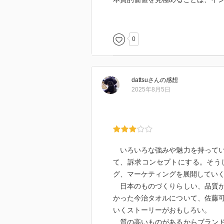
本人も気づいてないところに価値
一般的なイメージと、そのものの
それを見極めること、考え抜くこ
0
そして印象的なのは、つくること
そこにあぐらをかいてはいけない
守る努力をする。崩れる時は内部
dattsu
さん
の感想
その言葉や自分たちの自覚や誇り
2025年8月5日
そんな自負心をもって、でも驕ら
これはブランドにも、人としての
今治タオルの今治も、読めないか
と。
お客様の視点を持つこと。そうい
いろいろな強みや魅力を持ってい
守るためのことなのだと思います
て、訴求コンセプトにする。そう
今あるものに疑問を持たずにいる
グ、マーケティングを展開してい
常にこれで伝わるか？伝えたい価
日本のものづくりらしい、品質が
そんな客観的視点はなかなか持て
かった今治タオルについて、佐藤
えました。
いくストーリーがおもしろい。
質の高いものがあるからブランド