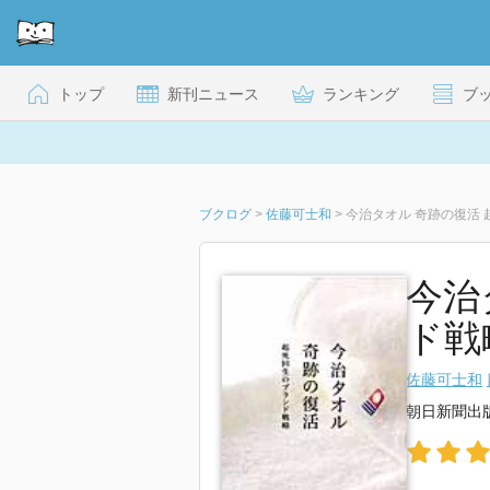
トップ
新刊ニュース
ランキング
ブ
ブクログ
>
佐藤可士和
>
今治タオル 奇跡の復活
今治
ド戦
佐藤可士和
朝日新聞出