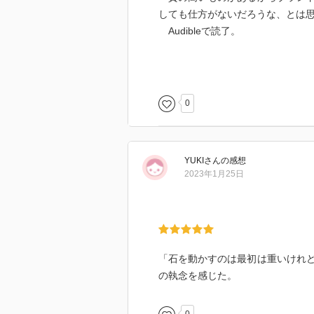
しても仕方がないだろうな、とは
Audibleで読了。
0
Audibleで読了。
YUKI
さん
の感想
2023年1月25日
「石を動かすのは最初は重いけれ
の執念を感じた。