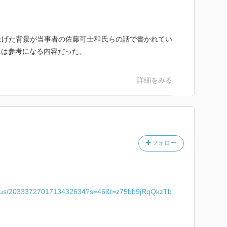
上げた背景が当事者の佐藤可士和氏らの話で書かれてい
には参考になる内容だった。
詳細をみる
フォロー
status/2033372701713432634?s=46&t=z75bb9jRqQkzTb