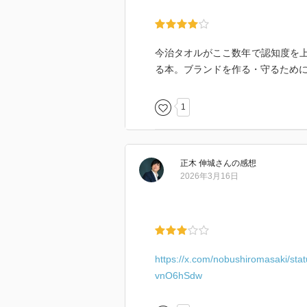
今治タオルがここ数年で認知度を
る本。ブランドを作る・守るため
1
正木 伸城
さん
の感想
2026年3月16日
https://x.com/nobushiromasaki/
vnO6hSdw