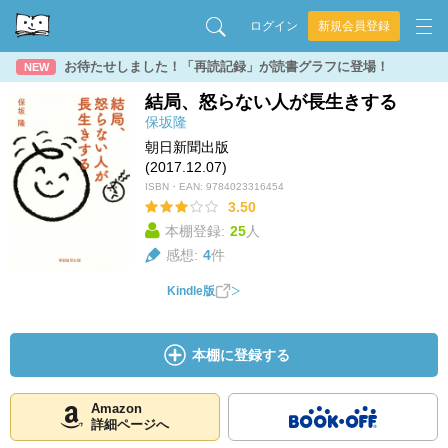
ログイン
新規会員登録
お待たせしました！「再読記録」が読書グラフに登場！
NEW
結局、怒らない人が長生きする
保坂隆
朝日新聞出版
(2017.12.07)
ISBN・EAN:
9784023316454
3.50
本棚登録:
25
人
感想:
4
件
Kindle版
本棚に登録する
Amazon
詳細ページへ