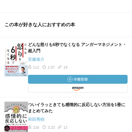
この本が好きな人におすすめの本
どんな怒りも6秒でなくなる アンガーマネジメント・
超入門
安藤俊介
112
2.97
19
ついイラッときても感情的に反応しない方法を1冊に
まとめてみた
和田秀樹
228
3.23
12