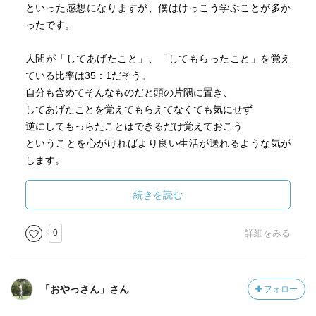
といった感想になりますが、僕はけっこう学ぶことが多か
ったです。
人間が「してあげたこと」、「してもらったこと」を覚え
ている比率は35：1だそう。
自分も含めてそんなものだと頭の片隅に置き、
してあげたことを覚えてもらえてなくても気にせず
逆にしてもっらたことはできるだけ覚えておこう
ということを心がければより良い生活が送れるような気が
します。
あと、第一感情と第二感情の話もおもしろかったなあ。
続きを読む
「マインドフルネス」について書かれているあたり新しい
本なんだなあと思いました。
0
詳細をみる
まあ冷静になって考えてみれば世の中
「そんなことで人を責めてはいけない」だらけな気がしま
「おやっさん」さん
フォロー
した。