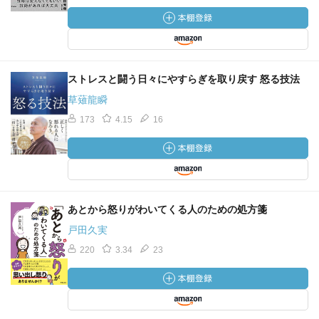
ストレスと闘う日々にやすらぎを取り戻す 怒る技法
草薙龍瞬
173
4.15
16
あとから怒りがわいてくる人のための処方箋
戸田久実
220
3.34
23