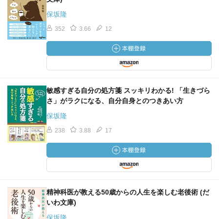
保坂隆
352
3.66
12
敏感すぎる自分の処方箋 スッキリわかる! 「生きづら
さ」がラクになる、自分自身とのつきあい方
保坂隆
238
3.88
17
精神科医が教える50歳からの人生を楽しむ老後術 (だ
いわ文庫)
保坂隆