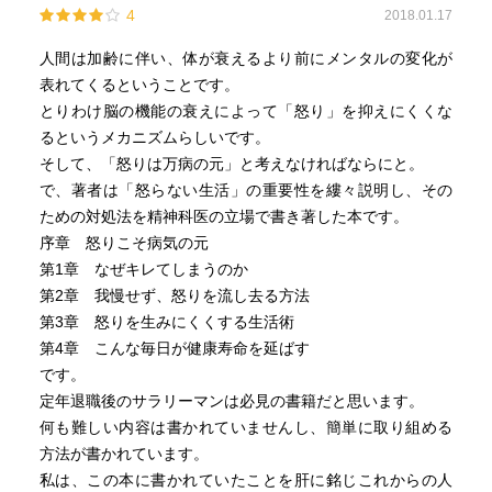
4
2018.01.17
人間は加齢に伴い、体が衰えるより前にメンタルの変化が
表れてくるということです。
とりわけ脳の機能の衰えによって「怒り」を抑えにくくな
るというメカニズムらしいです。
そして、「怒りは万病の元」と考えなければならにと。
で、著者は「怒らない生活」の重要性を縷々説明し、その
ための対処法を精神科医の立場で書き著した本です。
序章 怒りこそ病気の元
第1章 なぜキレてしまうのか
第2章 我慢せず、怒りを流し去る方法
第3章 怒りを生みにくくする生活術
第4章 こんな毎日が健康寿命を延ばす
です。
定年退職後のサラリーマンは必見の書籍だと思います。
何も難しい内容は書かれていませんし、簡単に取り組める
方法が書かれています。
私は、この本に書かれていたことを肝に銘じこれからの人