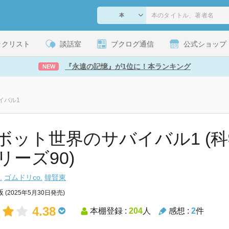
ックリスト
談話室
ブクログ通信
公式ショップ
『永遠の記憶』が1位に！本ランキング
NEW
イバル1
ロボット世界のサバイバル1 (
リーズ90)
.
ゴムドリco.
韓賢東
版
(2025年5月30日発売)
4.38
本棚登録 :
204
人
感想 :
2
件