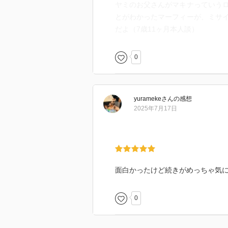
ヤミのお父さんがマキナっていう
とがわかったマーフィーが、ミサ
だよ（7歳11ヶ月本人談）
0
yurameke
さん
の感想
2025年7月17日
面白かったけど続きがめっちゃ気
0