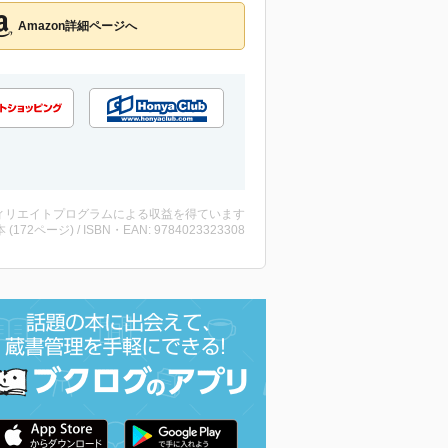
Amazon詳細ページへ
ィリエイトプログラムによる収益を得ています
・本 (172ページ) / ISBN・EAN: 9784023323308