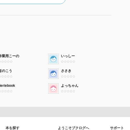
作業用こーの
いっしー
ほのこう
ささき
ieriebook
よっちゃん
本を探す
ようこそブクログへ
サポート