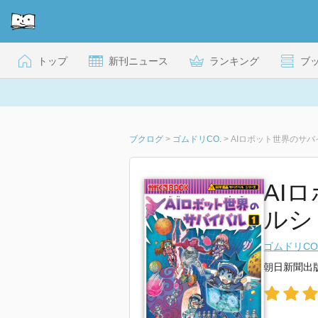
トップ
新刊ニュース
ランキング
ブ
ブクログ
>
ゴムドリCO.
>
AIロボット世界のサバ
AI
ルシ
ゴムドリCO
朝日新聞出