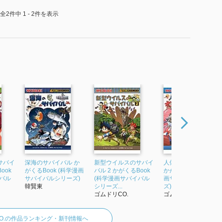
全2件中 1 - 2件を表示
サバイ
深海のサバイバル か
新型ウイルスのサバイ
人体のサバイバル 2
ook
がくるBook (科学漫画
バル 2 かがくるBook
かがくるBook (科学
バル
サバイバルシリーズ)
(科学漫画サバイバル
画サバイバルシリー
韓賢東
シリーズ...
ズ)
ゴムドリCO.
ゴムドリCO.
O.の作品ランキング・新刊情報へ