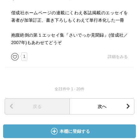
偕成社ホームページの連載にくわえ各誌掲載のエッセイを
著者が加筆訂正、書き下ろしもくわえて単行本化した一冊
抱腹絶倒の第１エッセイ集『さいでっか見聞録』(偕成社／
2007年)もあわせてどうぞ
1
詳細をみる
全21件中 1 - 20件
戻る
次へ
本棚に登録する