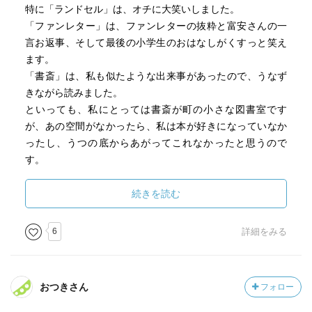
特に「ランドセル」は、オチに大笑いしました。
「ファンレター」は、ファンレターの抜粋と富安さんの一
言お返事、そして最後の小学生のおはなしがくすっと笑え
ます。
「書斎」は、私も似たような出来事があったので、うなず
きながら読みました。
といっても、私にとっては書斎が町の小さな図書室です
が、あの空間がなかったら、私は本が好きになっていなか
ったし、うつの底からあがってこれなかったと思うので
す。
そして「家族の戦争」は、6ページという短さにも関わら
ず、戦争の悲惨さで胸がしめつけられるおはなしです。
続きを読む
昔から現代まで、いろいろな富安さんの姿が読めるエッセ
6
詳細をみる
イです。
おつきさん
フォロー