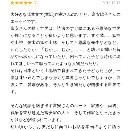
5
2018.10.17
大好きな児童文学(童話)作家さんのひとり、富安陽子さんの
エッセイです。
富安さんの描く世界は、読者のすぐ隣にある不思議な世界
が舞台になることが多いように思います。すぐ隣……妖怪
や山神、信太の狐や山姥、そして不思議な先生などなど。
わたしたちが、「むかし、むかし……」と幼い頃聞いた昔
話や伝承が元になっていたり、困っていた子ども時代に現
れてほしいって願っていたような人物だったり。
それは日本という土地柄で育まれてきた子どもたちが、一
度は迷い込んでしまう身近な異界じゃないでしょうか。力
強くて、愛嬌がある、そんな生き物たちが闊歩する世界で
す。
そんな物語を紡ぎ出す富安さんのルーツ、家族や、両親、
戦争を乗り越えた富安家の人々、そして作家となったきっ
かけなどが綴られています。
幼い頃から、お友だちに面白いお話を本当のように語っ