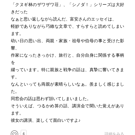
「クヌギ林のザワザワ荘」、「シノダ！」シリーズは大好
きだった
なぁと思い返しながら読んだ、富安さんのエッセイは、
軽妙でありながら巧緻な文章で、すらすらと読めてしまい
ます。
幼い日の思い出、両親・家族・祖母や伯母の事と受けた影
響、
作家になったきっかけ、旅行と、自分自身に関係する事柄
を
綴っています。特に親族と戦争の話は、真摯に響いてきま
す。
なんといっても両親が素晴らしいなぁ。羨ましく感じまし
た。
同窓会の話は思わず頷いてしまいました。
そういえば、つるかめ算の話、講演会で聞いた覚えがあり
ます。
彼女の講演、楽しくて面白いですよ♪
4
詳細をみる