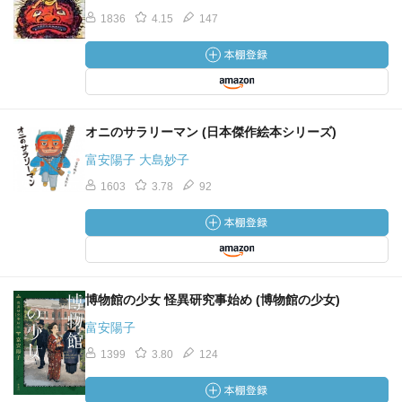
1836
4.15
147
オニのサラリーマン (日本傑作絵本シリーズ)
富安陽子 大島妙子
1603
3.78
92
博物館の少女 怪異研究事始め (博物館の少女)
富安陽子
1399
3.80
124