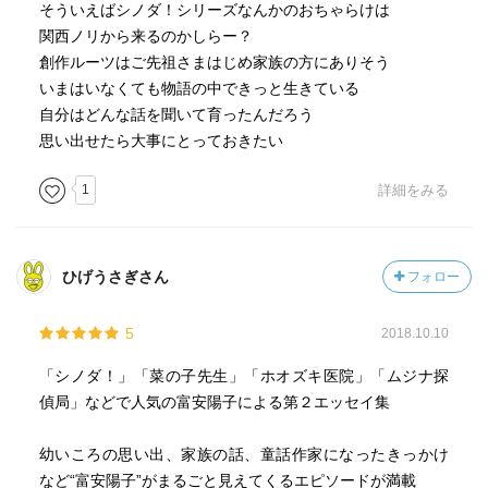
そういえばシノダ！シリーズなんかのおちゃらけは
関西ノリから来るのかしらー？
創作ルーツはご先祖さまはじめ家族の方にありそう
いまはいなくても物語の中できっと生きている
自分はどんな話を聞いて育ったんだろう
思い出せたら大事にとっておきたい
1
詳細をみる
ひげうさぎさん
フォロー
5
2018.10.10
「シノダ！」「菜の子先生」「ホオズキ医院」「ムジナ探
偵局」などで人気の富安陽子による第２エッセイ集
幼いころの思い出、家族の話、童話作家になったきっかけ
など“富安陽子”がまるごと見えてくるエピソードが満載