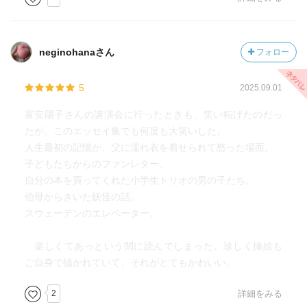
neginohanaさん
フォロー
5
2025.09.01
富安陽子さんの講演会に行ったときも、笑い転げたのだっ
たが、このエッセイ集でも何度も大笑いした。
人生最初の記憶が、父に濡れ衣を着せられて怒った場面。
子どもたちからのファンレター。
自分の本を買ってくれた小学生トリオの男の子たち。
伯母からきいた妖怪の話。
スウェーデンのエレベーター。
楽しくてあっという間に読んでしまった。珍しく挿絵も
ご自身で描かれていて、それがとてもかわいい。
2
詳細をみる