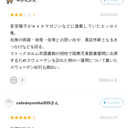
羊さんさん
フォロー
3
2019.03.02
富安陽子がｗｅｂマガジンなどに連載していたエッセイ
集。
自身の両親・祖母・伯母との思い出や、童話作家となるき
っかけなどを語る。
ストックホルム市図書館の招待で国際児童図書週間に出席
するためスウェーデンを訪れた時の一週間について書いた
スウェーデン紀行も面白い。
2
詳細をみる
cafedeyomitai555さん
フォロー
5
2019.02.27