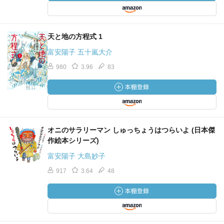
天と地の方程式 1
富安陽子 五十嵐大介
980
3.96
83
オニのサラリーマン しゅっちょうはつらいよ (日本傑
作絵本シリーズ)
富安陽子 大島妙子
917
3.64
48