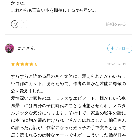
かった。
これからも面白い本を期待してるから星5つ。
1
詳細をみる
にこさん
フォロー
5
2024.09.04
すらすらと読める品のある文体に、添えられたかわいらし
い自作のカット。あらためて、作者の豊かな才能に尊敬の
念を覚えました。
愛情深いご家族のユーモラスなエピソード、懐かしい心象
風景、には自分の子供時代のことも連想させられ、ノスタ
ルジックな気分になります。その中で、家族の戦争の話に
は本当に胸が締め付けられ、涙がこぼれました。伯母さん
の語ったお話が、作家になった姪っ子の手で文章となって
広く読まれるのは稀なケースですが、こういった話が日本