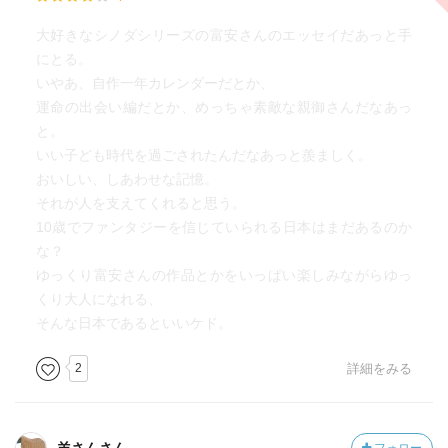
大好きなシノダシリーズの富安さんのエッセイだあっと手
にとる。
いやあ、自作一年カレンダーだとか、
運命の出会い編だとか、めっちゃ素敵な親御さんだなあっ
と。
いい子ども時代を過ごされたんだなあっと羨ましく。
おいしい、しあわせな記憶。
それが人を支えてくれると思う。
10歳でファンタジーを信じていられる日本はまだあるのか
な？
ゆっくり富安さんの作品とかをいっぱい楽しみながらゆっ
くり大人になれる、
そんな日本であるといいケド。
2
詳細をみる