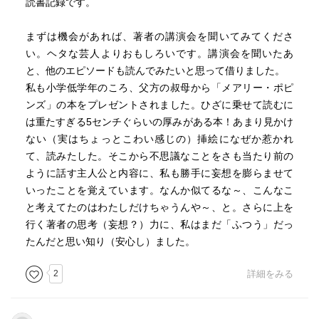
読書記録です。
まずは機会があれば、著者の講演会を聞いてみてくださ
い。ヘタな芸人よりおもしろいです。講演会を聞いたあ
と、他のエピソードも読んでみたいと思って借りました。
私も小学低学年のころ、父方の叔母から「メアリー・ポピ
ンズ」の本をプレゼントされました。ひざに乗せて読むに
は重たすぎる5センチぐらいの厚みがある本！あまり見かけ
ない（実はちょっとこわい感じの）挿絵になぜか惹かれ
て、読みたした。そこから不思議なことをさも当たり前の
ように話す主人公と内容に、私も勝手に妄想を膨らませて
いったことを覚えています。なんか似てるな～、こんなこ
と考えてたのはわたしだけちゃうんや～、と。さらに上を
行く著者の思考（妄想？）力に、私はまだ「ふつう」だっ
たんだと思い知り（安心し）ました。
2
詳細をみる