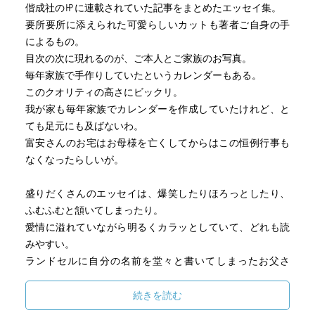
偕成社の㏋に連載されていた記事をまとめたエッセイ集。
要所要所に添えられた可愛らしいカットも著者ご自身の手
によるもの。
目次の次に現れるのが、ご本人とご家族のお写真。
毎年家族で手作りしていたというカレンダーもある。
このクオリティの高さにビックリ。
我が家も毎年家族でカレンダーを作成していたけれど、と
ても足元にも及ばないわ。
富安さんのお宅はお母様を亡くしてからはこの恒例行事も
なくなったらしいが。
盛りだくさんのエッセイは、爆笑したりほろっとしたり、
ふむふむと頷いてしまったり。
愛情に溢れていながら明るくカラッとしていて、どれも読
みやすい。
ランドセルに自分の名前を堂々と書いてしまったお父さ
ん。
（実は、ワタクシもこれはやらかしました・・）
続きを読む
そのお父さんとお母さんの、不思議な出会いの縁。