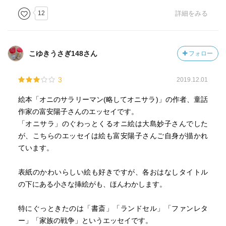
自己紹介で、平気で嘘をつく義父の話。
12
詳細をみる
ちょっぴり怖い山姥の話や小さな妖怪の話。美味しいもの
の話や旧友の話。
「家族の戦争」では、ここまで文章化されるほど絆の深か
こゆきうさぎ148さん
フォロー
った伯母さんとの交流に感動してしまった。
そして著者の童話作家としての思いが最も溢れるのが「メ
3
2019.12.01
アリー・ポピンズ」の話だ。
そうなんだ、日本の子どもたちはゆっくりゆるやかに育っ
絵本「オニのサラリーマン(略してオニサラ)」の作者、童話
ているのね。いつまでもそういう国でありますように。
作家の富安陽子さんのエッセイです。
「オニサラ」のぐわっとくるオニ絵は大島妙子さんでした
高い教養を積んだ方が威厳をもって高尚なお話をするので
が、こちらのエッセイは絵も富安陽子さんご自身が描かれ
も何でもない。
ています。
家族への惜しみない愛に溢れた、笑いあるエッセイたち。
富安さん、たくさんの素敵なお話をありがとう。
表紙のかわいらしい絵も好きですが、各おはなしタイトル
の下にある小さな挿絵がも、ほんわかします。
特にぐっときたのは「書斎」「ランドセル」「ファンレタ
ー」「家族の戦争」というエッセイです。