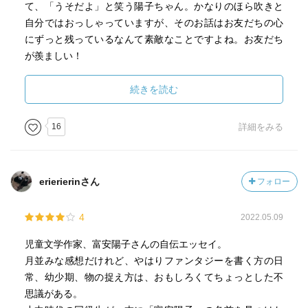
て、「うそだよ」と笑う陽子ちゃん。かなりのほら吹きと
自分ではおっしゃっていますが、そのお話はお友だちの心
にずっと残っているなんて素敵なことですよね。お友だち
が羨ましい！
おおらかで優しいご両親の元、すくすく育った陽子ちゃ
ん。そんな彼女が童話作家となって描く世界が形作られた
続きを読む
のは、東京の生家で一緒に暮らしたおばあさんと、文子伯
母さんが語る沢山の不思議なお話に違いないでしょう。文
16
詳細をみる
子伯母さんの語ったお話の中でも、御歯黒のお話は最高で
した。文子伯母さんをはじめとした富安家の人々の傍で、
幼い頃の陽子ちゃんは将来童話作家の富安陽子として芽吹
erierierinさん
フォロー
くはずの物語の種に、たっぷりの水を与えていたのでしょ
うね。
4
2022.05.09
児童文学作家、富安陽子さんの自伝エッセイ。
月並みな感想だけれど、やはりファンタジーを書く方の日
常、幼少期、物の捉え方は、おもしろくてちょっとした不
思議がある。