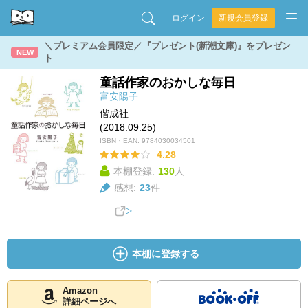
ログイン
新規会員登録
＼プレミアム会員限定／『プレゼント(新潮文庫)』をプレゼン
NEW
ト
童話作家のおかしな毎日
富安陽子
偕成社
(2018.09.25)
ISBN・EAN:
9784030034501
4.28
本棚登録:
130
人
感想:
23
件
本棚に登録する
Amazon
詳細ページへ