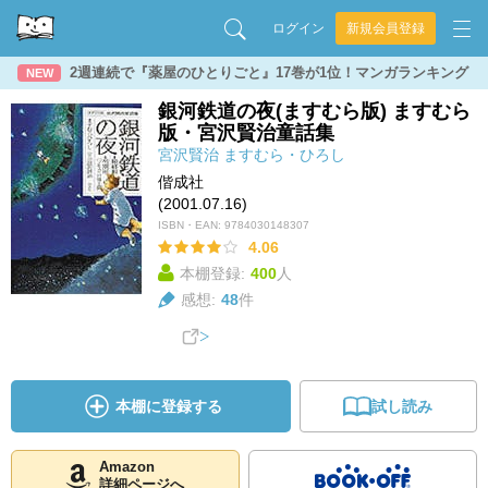
ログイン
新規会員登録
2週連続で『薬屋のひとりごと』17巻が1位！マンガランキング
NEW
銀河鉄道の夜(ますむら版) ますむら
版・宮沢賢治童話集
宮沢賢治
ますむら・ひろし
偕成社
(2001.07.16)
ISBN・EAN:
9784030148307
4.06
本棚登録:
400
人
感想:
48
件
本棚に登録する
試し読み
Amazon
詳細ページへ