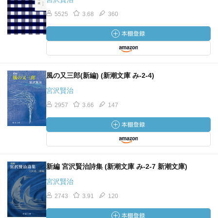
5525
3.68
360
風の又三郎(新編) (新潮文庫 み-2-4)
宮沢賢治
2957
3.66
147
新編 宮沢賢治詩集 (新潮文庫 み-2-7 新潮文庫)
宮沢賢治
2743
3.91
120