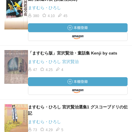
ますむら・ひろし
380
4.10
45
「ますむら版」宮沢賢治・童話集 Kenji by cats
ますむら・ひろし 宮沢賢治
47
4.25
4
ますむら・ひろし 宮沢賢治選集1 グスコーブドリの伝
記
ますむら・ひろし
73
4.29
5