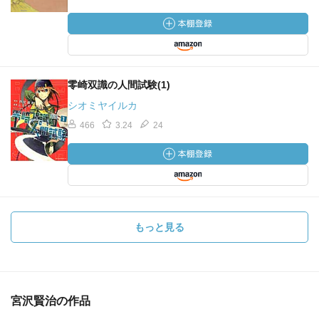
零崎双識の人間試験(1)
シオミヤイルカ
466
3.24
24
もっと見る
宮沢賢治の作品