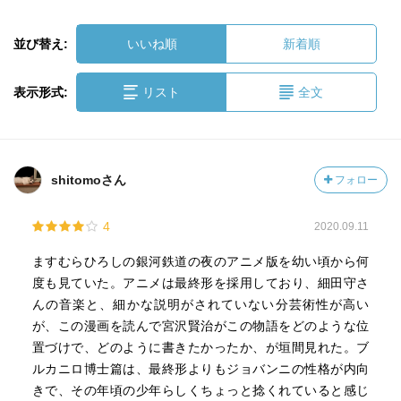
並び替え:
いいね順
新着順
表示形式:
リスト
全文
shitomoさん
フォロー
4
2020.09.11
ますむらひろしの銀河鉄道の夜のアニメ版を幼い頃から何
度も見ていた。アニメは最終形を採用しており、細田守さ
んの音楽と、細かな説明がされていない分芸術性が高い
が、この漫画を読んで宮沢賢治がこの物語をどのような位
置づけで、どのように書きたかったか、が垣間見れた。ブ
ルカニロ博士篇は、最終形よりもジョバンニの性格が内向
きで、その年頃の少年らしくちょっと捻くれていると感じ