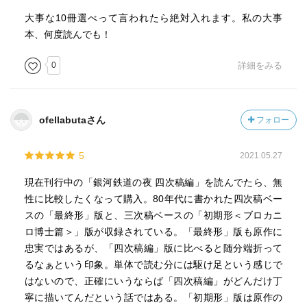
大事な10冊選べって言われたら絶対入れます。私の大事
本、何度読んでも！
0
詳細をみる
ofellabutaさん
フォロー
5
2021.05.27
現在刊行中の「銀河鉄道の夜 四次稿編」を読んでたら、無
性に比較したくなって購入。80年代に書かれた四次稿ベー
スの「最終形」版と、三次稿ベースの「初期形＜ブロカニ
ロ博士篇＞」版が収録されている。「最終形」版も原作に
忠実ではあるが、「四次稿編」版に比べると随分端折って
るなぁという印象。単体で読む分には駆け足という感じで
はないので、正確にいうならば「四次稿編」がどんだけ丁
寧に描いてんだという話ではある。「初期形」版は原作の