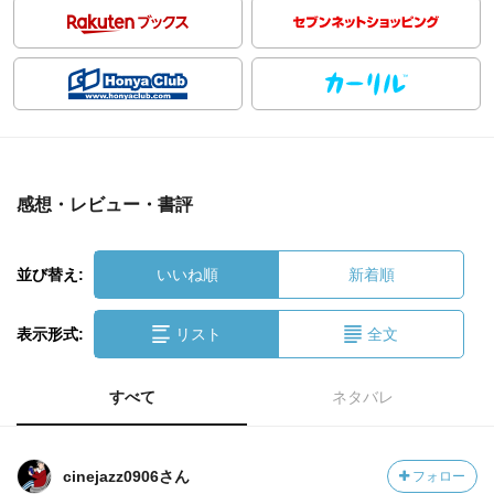
感想・レビュー・書評
並び替え:
いいね順
新着順
表示形式:
リスト
全文
すべて
ネタバレ
cinejazz0906さん
フォロー