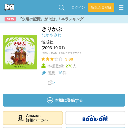
ログイン
新規会員登録
『永遠の記憶』が1位に！本ランキング
NEW
きりかぶ
なかやみわ
偕成社
(2003.10.01)
ISBN・EAN:
9784032277302
3.60
本棚登録:
270
人
感想:
16
件
本棚に登録する
Amazon
詳細ページへ