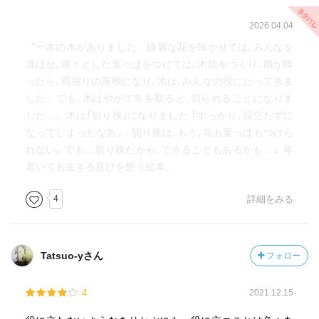
2026.04.04
〝一本の木がありました。綺麗な花を咲かせては､みんなを
喜ばせ､青々とした葉っぱをつけては､木陰をつくり､雨が降
ったら､雨宿りの屋根になり､木は､みんなの役にたってきま
した。でも､木はやがて年を取ると､切られることになりま
した…。木は｢切り株｣になりました ｢すっかり､役立たずに
なってしまったなあ｣…切り株は､もう､花も葉っぱもつけら
れない｡ でも…切り株だから､できることもあるかも…〟年
老いても生きる喜びを想う絵本。
4
詳細をみる
Tatsuo-yさん
フォロー
4
2021.12.15