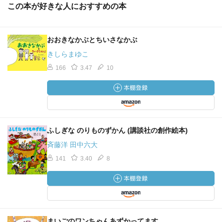
この本が好きな人におすすめの本
おおきなかぶとちいさなかぶ
きしらまゆこ
166
3.47
10
ふしぎな のりものずかん (講談社の創作絵本)
斉藤洋 田中六大
141
3.40
8
まいごのワンちゃんあずかってます