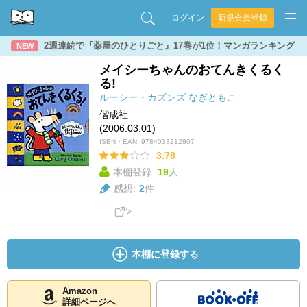
ログイン
新規会員登録
2週連続で『薬屋のひとりごと』17巻が1位！マンガランキング
NEW
メイシーちゃんのおてんきくるく
る!
ルーシー・カズンズ
なぎともこ
偕成社
(2006.03.01)
ISBN・EAN:
9784033212807
3.78
本棚登録:
19
人
感想:
2
件
本棚に登録する
Amazon
詳細ページへ