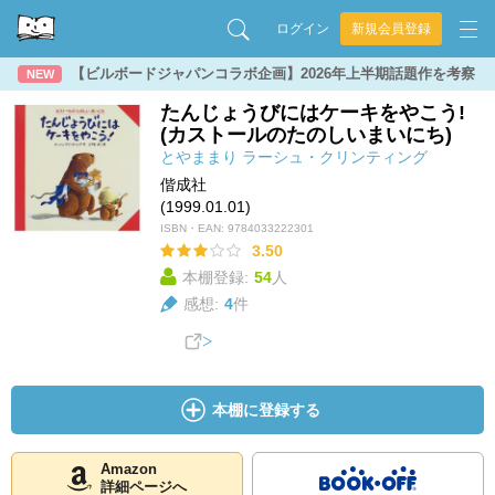
ログイン
新規会員登録
【ビルボードジャパンコラボ企画】2026年上半期話題作を考察
NEW
たんじょうびにはケーキをやこう!
(カストールのたのしいまいにち)
とやままり
ラーシュ・クリンティング
偕成社
(1999.01.01)
ISBN・EAN:
9784033222301
3.50
本棚登録:
54
人
感想:
4
件
本棚に登録する
Amazon
詳細ページへ