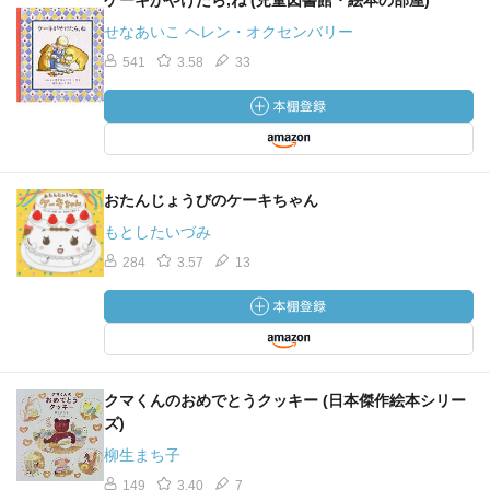
ケーキがやけたら,ね (児童図書館・絵本の部屋)
せなあいこ ヘレン・オクセンバリー
541
3.58
33
おたんじょうびのケーキちゃん
もとしたいづみ
284
3.57
13
クマくんのおめでとうクッキー (日本傑作絵本シリー
ズ)
柳生まち子
149
3.40
7