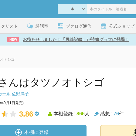
ックリスト
談話室
ブクログ通信
公式ショップ
お待たせしました！「再読記録」が読書グラフに登場！
NEW
オトシゴ
さんはタツノオトシゴ
カール
佐野洋子
6年9月1日発売)
3.86
本棚登録 :
866
人
感想 :
76
件
本棚に登録