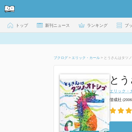
トップ
新刊ニュース
ランキング
ブ
ブクログ
>
エリック・カール
>
とうさんはタツノ
とう
エリック・
偕成社
(200