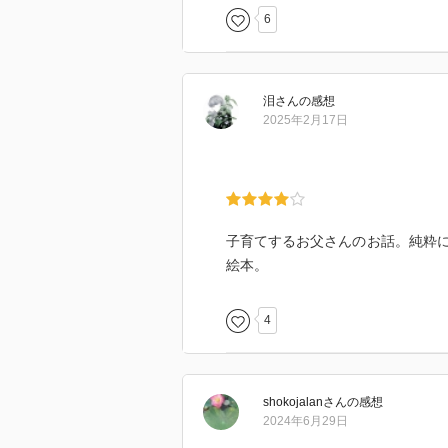
6
泪
さん
の感想
2025年2月17日
子育てするお父さんのお話。純粋
絵本。
4
shokojalan
さん
の感想
2024年6月29日