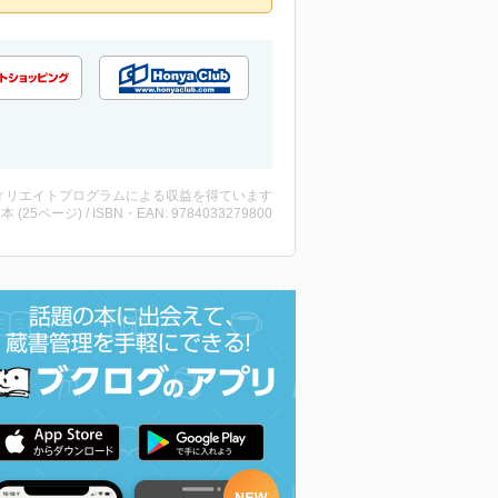
ィリエイトプログラムによる収益を得ています
 ・本 (25ページ) / ISBN・EAN: 9784033279800