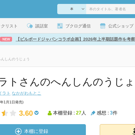
ックリスト
談話室
ブクログ通信
公式ショップ
【ビルボードジャパンコラボ企画】2026年上半期話題作を考察
NEW
へんしんのうじょう
ラトさんのへんしんのうじょ
イラト
なかがわもとこ
8年1月1日発売)
3.60
本棚登録 :
27
人
感想 :
3
件
本棚に登録