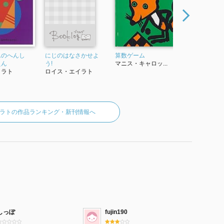
んのへんし
にじのはなさかせよ
算数ゲーム
英文 RED
えん
う!
マニス・キャロッ...
OW LE
イラト
ロイス・エイラト
色の葉
ロイス
ラトの作品ランキング・新刊情報へ
しっぽ
fujin190