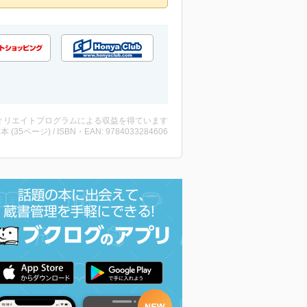
ィリエイトプログラムによる収益を得ています
 ・本 (35ページ) / ISBN・EAN: 9784033284606