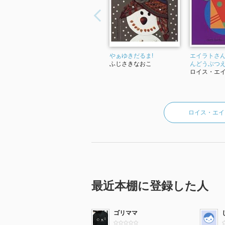
やぁゆきだるま!
エイラトさ
ふじさきなおこ
んどうぶつ
ロイス・エ
ロイス・エイ
最近本棚に登録した人
ゴリママ