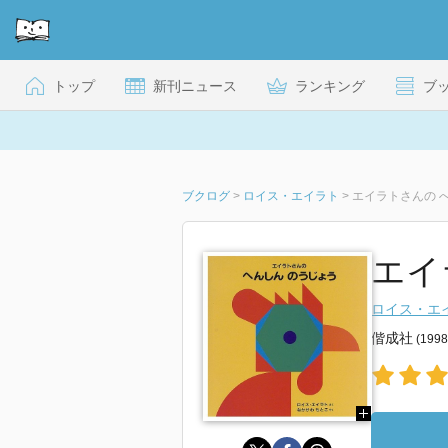
トップ
新刊ニュース
ランキング
ブ
ブクログ
>
ロイス・エイラト
>
エイラトさんの 
エイ
ロイス・エ
偕成社
(199