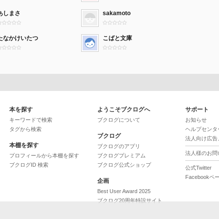
あしまさ
sakamoto
たなかけいたつ
こばと文庫
本を探す
ようこそブクログへ
サポート
キーワードで検索
ブクログについて
お知らせ
タグから検索
ヘルプセンタ
ブクログ
法人向け広告
本棚を探す
ブクログのアプリ
法人様のお問
プロフィールから本棚を探す
ブクログプレミアム
ブクログID 検索
ブクログ公式ショップ
公式Twitter
Facebookペ
企画
Best User Award 2025
ブクログ20周年特設サイト